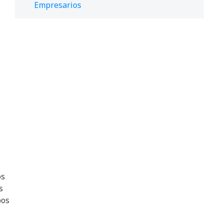
Empresarios
os
es
pos