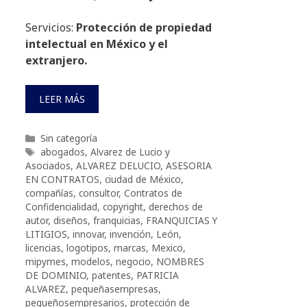
Servicios:
Protección de propiedad
intelectual en México y el
extranjero.
LEER MÁS
Categorías
Sin categoría
Etiquetas
abogados
,
Alvarez de Lucio y
Asociados
,
ALVAREZ DELUCIO
,
ASESORIA
EN CONTRATOS
,
ciudad de México
,
compañías
,
consultor
,
Contratos de
Confidencialidad
,
copyright
,
derechos de
autor
,
diseños
,
franquicias
,
FRANQUICIAS Y
LITIGIOS
,
innovar
,
invención
,
León
,
licencias
,
logotipos
,
marcas
,
Mexico
,
mipymes
,
modelos
,
negocio
,
NOMBRES
DE DOMINIO
,
patentes
,
PATRICIA
ALVAREZ
,
pequeñasempresas
,
pequeñosempresarios
,
protección de