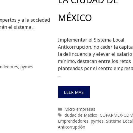
MÉXICO
pertos y a la sociedad
rán el sistema …
Implementar el Sistema Local
Anticorrupción, no ceder la capita
la delincuencia y elevar el salario
mínimo, destacan entre los retos
ndedores
,
pymes
planteados por el centro empresa
…
LEER MÁS
Categorías
Micro empresas
Etiquetas
ciudad de México
,
COPARMEX-CDM
Emprendedores
,
pymes
,
Sistema Local
Anticorrupciòn