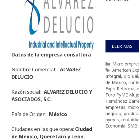
LEER MÁS
Datos de la empresa consultora
Categorías
Micro empre
Nombre Comercial:
ALVAREZ
Etiquetas
American Exp
Integral
,
Bio Bal
DELUCIO
de México
,
confe
Expo Reforma
,
e
Razón social:
ALVAREZ DELUCIO Y
Foro PyME Muje
ASOCIADOS, S.C.
Hernández Barr
empresas
,
micr
negocio
,
produci
País de Origen:
México
pymes
,
rentabili
Economía
,
SMB
Ciudades en las que opera:
Ciudad
de México, Querétaro y León.