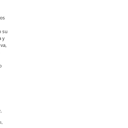
los
o su
a y
va,
s
o
z
,
,
s
,