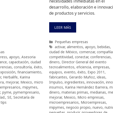
necesidades inmediatas en el
desarrollo, elaboración e innovac
de productos y servicios.
LEER MÁS
Categorías
Pequeñas empresas
Etiquetas
activar
,
alimentos
,
apoyo
,
bebidas
,
sas
ciudad de México
,
comenzar
,
compañía
ress
,
apoyo
,
Asesoria
competitividad
,
conectar
,
conferencias
,
ance
,
capacitación
,
ciudad
dinero
,
Director General del evento
rencias
,
consultoría
,
éxito
,
tecnoalimentos
,
eficiencia
,
empresas
,
xposición
,
financiamiento
,
equipos
,
evento
,
éxito
,
Expo 2011
,
r
,
Herbalife
,
Karina
fabricantes
,
Gerardo Muñoz
,
ideas
,
era
,
mejorar
,
Mexico
,
micro
Impulso
,
ingredientes
,
innovación
,
inno
oempresarios
,
mipymes
,
insumos
,
Karina Hernández Barrera
,
m
r
,
pyme
,
pymempresario
,
dinero
,
materias primas
,
medianas
,
me
dad.
,
SE
,
Secretaría de
mejorar
,
Mexico
,
Micro empresas
,
,
tips
microempresarios
,
Microempresas
,
mipymes
,
negocio propio
,
nuevo
,
nutri
pequeñas
,
producir
,
proveedores de