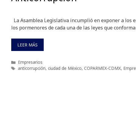
La Asamblea Legislativa incumplió en exponer a los ex
los pormenores de cada una de las leyes que conforma
LEER MÁS
Categorías
Empresarios
Etiquetas
anticorrupción
,
ciudad de México
,
COPARMEX-CDMX
,
Empre