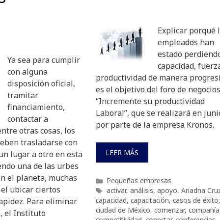
Explicar porqué 
empleados han
estado perdiend
Ya sea para cumplir
capacidad, fuerz
con alguna
productividad de manera progresi
disposición oficial,
es el objetivo del foro de negocio
tramitar
“Incremente su productividad
financiamiento,
Laboral”, que se realizará en juni
contactar a
por parte de la empresa Kronos.
ntre otras cosas, los
eben trasladarse con
LEER MÁS
un lugar a otro en esta
endo una de las urbes
n el planeta, muchas
Categorías
Pequeñas empresas
 el ubicar ciertos
Etiquetas
activar
,
análisis
,
apoyo
,
Ariadna Cru
capacidad
,
capacitación
,
casos de éxito
apidez. Para eliminar
ciudad de México
,
comenzar
,
compañía
 el Instituto
competitividad
,
conectar
,
conferencias
,