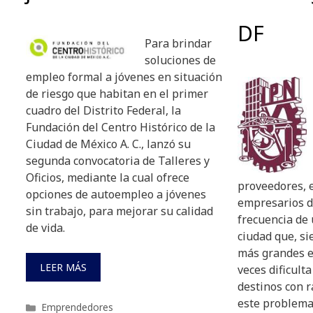
DF
Para brindar
soluciones de
empleo formal a jóvenes en situación
de riesgo que habitan en el primer
cuadro del Distrito Federal, la
Fundación del Centro Histórico de la
Ciudad de México A. C., lanzó su
segunda convocatoria de Talleres y
Oficios, mediante la cual ofrece
proveedores, e
opciones de autoempleo a jóvenes
empresarios d
sin trabajo, para mejorar su calidad
frecuencia de 
de vida.
ciudad que, si
más grandes e
LEER MÁS
veces dificulta
destinos con r
este problema,
Categorías
Emprendedores