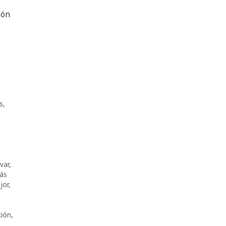
ión
s
,
var
,
ás
jor
,
ción
,