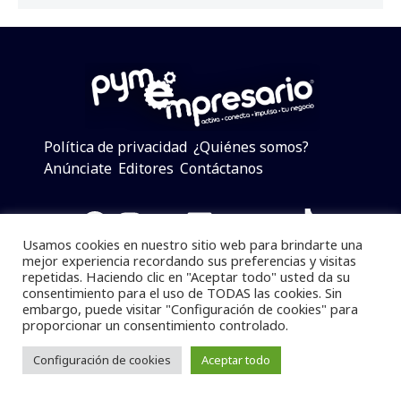
Política de privacidad
¿Quiénes somos?
Anúnciate
Editores
Contáctanos
Facebook
Instagram
Twitter
LinkedIn
Telegram
YouTube
TikTok
Usamos cookies en nuestro sitio web para brindarte una
mejor experiencia recordando sus preferencias y visitas
repetidas. Haciendo clic en "Aceptar todo" usted da su
consentimiento para el uso de TODAS las cookies. Sin
Pymempresario © 2025 Todos los derechos reservados.
embargo, puede visitar "Configuración de cookies" para
proporcionar un consentimiento controlado.
Se prohibe el uso de la información total o parcial sin
dar referencia a la fuente.
Configuración de cookies
Aceptar todo
Desarrollado por
yalla ya!