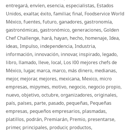
entregará
,
envíen
,
esencia
,
especialistas
,
Estados
Unidos
,
exaltar
,
éxito
,
familiar
,
final
,
Foodservice World
México
,
fuentes
,
futuro
,
ganadores
,
gastronomía
,
gastronómicas
,
gastronómico
,
generaciones
,
Golden
Chef Challenge
,
hará
,
hayan
,
hecho
,
homenaje
,
Idea
,
ideas
,
Impulso
,
independencia
,
Industria
,
información
,
innovación
,
innovar
,
inspirado
,
legado
,
libro
,
llamado
,
lleve
,
local
,
Los l00 mejores chefs de
México
,
lugar
,
marca
,
marco
,
más dinero
,
medianas
,
mejor
,
mejorar
,
mejores
,
mexicana
,
Mexico
,
micro
empresas
,
mipymes
,
motivo
,
negocio
,
negocio propio
,
nuevo
,
objetivo
,
octubre
,
organizadores
,
originales
,
país
,
países
,
parte
,
pasado
,
pequeñas
,
Pequeñas
empresas
,
pequeños empresarios
,
plasmadas
,
platillos
,
podrán
,
Premiarán
,
Premio
,
presentarse
,
primer
,
principales
,
producir
,
productos
,