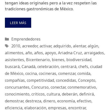
tengan ideas originales pero a la vez respeten las
tradiciones gastronómicas de México.
LEER MÁS
Categorías
Emprendedores
Etiquetas
2010
,
acreedor
,
activar
,
adquirido
,
alentar
,
algún
,
alimentos
,
año
,
años
,
apoyo
,
Ariadna Cruz
,
arraigados
,
asistentes
,
Bicentenario
,
bienes
,
biodiversidad
,
buscará
,
Canadá
,
celebración
,
centrará
,
chefs
,
ciudad
de México
,
cocina
,
cocineras
,
comenzar
,
comida
,
compañías
,
competitividad
,
concedidas
,
Concepto
,
concursantes
,
Concurso
,
conectar
,
conmemorativo
,
conocimiento
,
críticos
,
cultura
,
deberán
,
definirá
,
demostrar
,
destreza
,
dinero
,
economía
,
efectivo
,
eficiencia
,
elaboración
,
empresas
,
encontrar
,