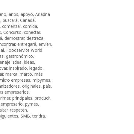
año
,
años
,
apoyo
,
Ariadna
d
,
buscará
,
Canadá
,
,
comenzar
,
comida
,
s
,
Concurso
,
conectar
,
rá
,
demostrar
,
destreza
,
ncontrar
,
entregará
,
envíen
,
nal
,
Foodservice World
as
,
gastronómico
,
enaje
,
Idea
,
ideas
,
ovar
,
inspirado
,
legado
,
ar
,
marca
,
marco
,
más
micro empresas
,
mipymes
,
anizadores
,
originales
,
país
,
s empresarios
,
rimer
,
principales
,
producir
,
empresario
,
pymes
,
altar
,
respeten
,
siguientes
,
SMB
,
tendrá
,