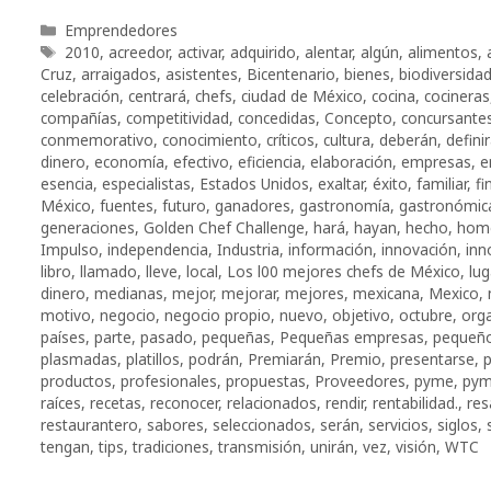
Categorías
Emprendedores
Etiquetas
2010
,
acreedor
,
activar
,
adquirido
,
alentar
,
algún
,
alimentos
,
Cruz
,
arraigados
,
asistentes
,
Bicentenario
,
bienes
,
biodiversida
celebración
,
centrará
,
chefs
,
ciudad de México
,
cocina
,
cocineras
compañías
,
competitividad
,
concedidas
,
Concepto
,
concursante
conmemorativo
,
conocimiento
,
críticos
,
cultura
,
deberán
,
defini
dinero
,
economía
,
efectivo
,
eficiencia
,
elaboración
,
empresas
,
e
esencia
,
especialistas
,
Estados Unidos
,
exaltar
,
éxito
,
familiar
,
fi
México
,
fuentes
,
futuro
,
ganadores
,
gastronomía
,
gastronómic
generaciones
,
Golden Chef Challenge
,
hará
,
hayan
,
hecho
,
hom
Impulso
,
independencia
,
Industria
,
información
,
innovación
,
inn
libro
,
llamado
,
lleve
,
local
,
Los l00 mejores chefs de México
,
lug
dinero
,
medianas
,
mejor
,
mejorar
,
mejores
,
mexicana
,
Mexico
,
motivo
,
negocio
,
negocio propio
,
nuevo
,
objetivo
,
octubre
,
org
países
,
parte
,
pasado
,
pequeñas
,
Pequeñas empresas
,
pequeño
plasmadas
,
platillos
,
podrán
,
Premiarán
,
Premio
,
presentarse
,
p
productos
,
profesionales
,
propuestas
,
Proveedores
,
pyme
,
pym
raíces
,
recetas
,
reconocer
,
relacionados
,
rendir
,
rentabilidad.
,
res
restaurantero
,
sabores
,
seleccionados
,
serán
,
servicios
,
siglos
,
tengan
,
tips
,
tradiciones
,
transmisión
,
unirán
,
vez
,
visión
,
WTC