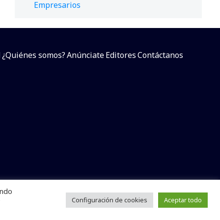
Empresarios
d
¿Quiénes somos?
Anúnciate
Editores
Contáctanos
endo
arcial sin dar referencia a la fuente.
e
Configuración de cookies
Aceptar todo