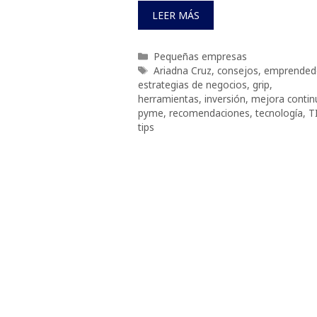
LEER MÁS
Categorías
Pequeñas empresas
Etiquetas
Ariadna Cruz
,
consejos
,
emprended
estrategias de negocios
,
grip
,
herramientas
,
inversión
,
mejora contin
pyme
,
recomendaciones
,
tecnología
,
T
tips