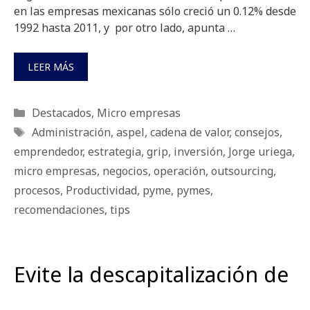
en las empresas mexicanas sólo creció un 0.12% desde
1992 hasta 2011, y por otro lado, apunta …
LEER MÁS
Categorías
Destacados
,
Micro empresas
Etiquetas
Administración
,
aspel
,
cadena de valor
,
consejos
,
emprendedor
,
estrategia
,
grip
,
inversión
,
Jorge uriega
,
micro empresas
,
negocios
,
operación
,
outsourcing
,
procesos
,
Productividad
,
pyme
,
pymes
,
recomendaciones
,
tips
Evite la descapitalización de