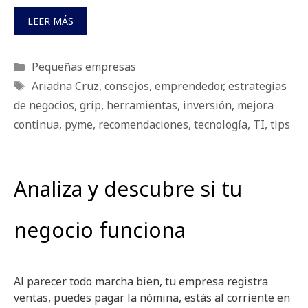
LEER MÁS
Categorías
Pequeñas empresas
Etiquetas
Ariadna Cruz
,
consejos
,
emprendedor
,
estrategias
de negocios
,
grip
,
herramientas
,
inversión
,
mejora
continua
,
pyme
,
recomendaciones
,
tecnología
,
TI
,
tips
Analiza y descubre si tu
negocio funciona
Al parecer todo marcha bien, tu empresa registra
ventas, puedes pagar la nómina, estás al corriente en