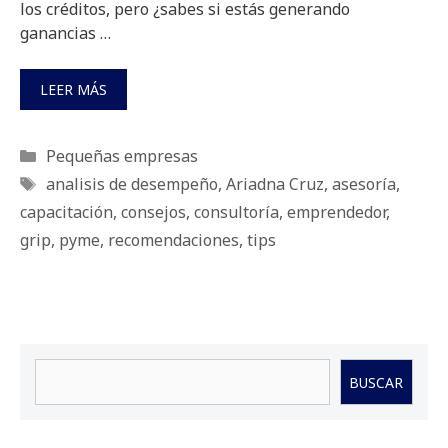
los créditos, pero ¿sabes si estás generando
ganancias …
LEER MÁS
Categorías
Pequeñas empresas
Etiquetas
analisis de desempeño
,
Ariadna Cruz
,
asesoría
,
capacitación
,
consejos
,
consultoría
,
emprendedor
,
grip
,
pyme
,
recomendaciones
,
tips
Buscar
BUSCAR