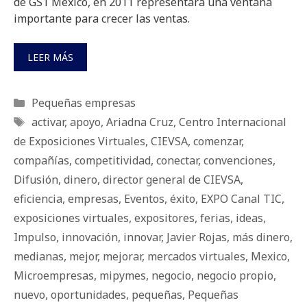
de GS1 México, en 2011 representará una ventana
importante para crecer las ventas.
LEER MÁS
Categorías
Pequeñas empresas
Etiquetas
activar
,
apoyo
,
Ariadna Cruz
,
Centro Internacional
de Exposiciones Virtuales
,
CIEVSA
,
comenzar
,
compañías
,
competitividad
,
conectar
,
convenciones
,
Difusión
,
dinero
,
director general de CIEVSA
,
eficiencia
,
empresas
,
Eventos
,
éxito
,
EXPO Canal TIC
,
exposiciones virtuales
,
expositores
,
ferias
,
ideas
,
Impulso
,
innovación
,
innovar
,
Javier Rojas
,
más dinero
,
medianas
,
mejor
,
mejorar
,
mercados virtuales
,
Mexico
,
Microempresas
,
mipymes
,
negocio
,
negocio propio
,
nuevo
,
oportunidades
,
pequeñas
,
Pequeñas