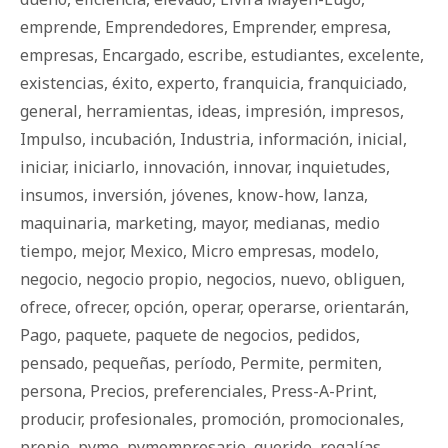
emprende
,
Emprendedores
,
Emprender
,
empresa
,
empresas
,
Encargado
,
escribe
,
estudiantes
,
excelente
,
existencias
,
éxito
,
experto
,
franquicia
,
franquiciado
,
general
,
herramientas
,
ideas
,
impresión
,
impresos
,
Impulso
,
incubación
,
Industria
,
información
,
inicial
,
iniciar
,
iniciarlo
,
innovación
,
innovar
,
inquietudes
,
insumos
,
inversión
,
jóvenes
,
know-how
,
lanza
,
maquinaria
,
marketing
,
mayor
,
medianas
,
medio
tiempo
,
mejor
,
Mexico
,
Micro empresas
,
modelo
,
negocio
,
negocio propio
,
negocios
,
nuevo
,
obliguen
,
ofrece
,
ofrecer
,
opción
,
operar
,
operarse
,
orientarán
,
Pago
,
paquete
,
paquete de negocios
,
pedidos
,
pensado
,
pequeñas
,
período
,
Permite
,
permiten
,
persona
,
Precios
,
preferenciales
,
Press-A-Print
,
producir
,
profesionales
,
promoción
,
promocionales
,
propio
,
pyme
,
pymempresario
,
querido
,
regalías
,