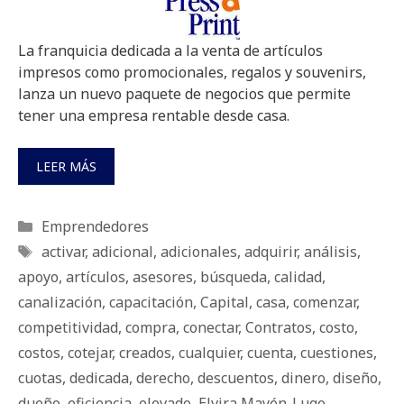
La franquicia dedicada a la venta de artículos
impresos como promocionales, regalos y souvenirs,
lanza un nuevo paquete de negocios que permite
tener una empresa rentable desde casa.
LEER MÁS
Categorías
Emprendedores
Etiquetas
activar
,
adicional
,
adicionales
,
adquirir
,
análisis
,
apoyo
,
artículos
,
asesores
,
búsqueda
,
calidad
,
canalización
,
capacitación
,
Capital
,
casa
,
comenzar
,
competitividad
,
compra
,
conectar
,
Contratos
,
costo
,
costos
,
cotejar
,
creados
,
cualquier
,
cuenta
,
cuestiones
,
cuotas
,
dedicada
,
derecho
,
descuentos
,
dinero
,
diseño
,
dueño
,
eficiencia
,
elevado
,
Elvira Mayén-Lugo
,