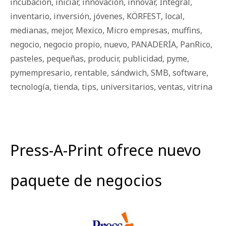
incubación
,
iniciar
,
innovación
,
innovar
,
Integral
,
inventario
,
inversión
,
jóvenes
,
KÖRFEST
,
local
,
medianas
,
mejor
,
Mexico
,
Micro empresas
,
muffins
,
negocio
,
negocio propio
,
nuevo
,
PANADERÍA
,
PanRico
,
pasteles
,
pequeñas
,
producir
,
publicidad
,
pyme
,
pymempresario
,
rentable
,
sándwich
,
SMB
,
software
,
tecnología
,
tienda
,
tips
,
universitarios
,
ventas
,
vitrina
Press-A-Print ofrece nuevo
paquete de negocios