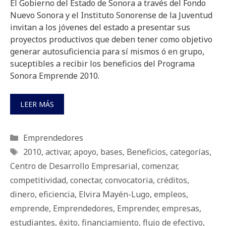
El Gobierno del Estado de Sonora a través del Fondo
Nuevo Sonora y el Instituto Sonorense de la Juventud
invitan a los jóvenes del estado a presentar sus
proyectos productivos que deben tener como objetivo
generar autosuficiencia para sí mismos ó en grupo,
suceptibles a recibir los beneficios del Programa
Sonora Emprende 2010.
LEER MÁS
Categorías
Emprendedores
Etiquetas
2010
,
activar
,
apoyo
,
bases
,
Beneficios
,
categorías
,
Centro de Desarrollo Empresarial
,
comenzar
,
competitividad
,
conectar
,
convocatoria
,
créditos
,
dinero
,
eficiencia
,
Elvira Mayén-Lugo
,
empleos
,
emprende
,
Emprendedores
,
Emprender
,
empresas
,
estudiantes
,
éxito
,
financiamiento
,
flujo de efectivo
,