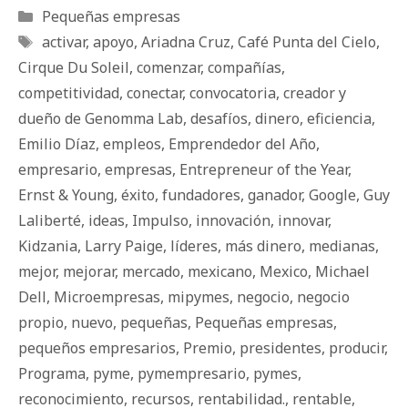
Categorías
Pequeñas empresas
Etiquetas
activar
,
apoyo
,
Ariadna Cruz
,
Café Punta del Cielo
,
Cirque Du Soleil
,
comenzar
,
compañías
,
competitividad
,
conectar
,
convocatoria
,
creador y
dueño de Genomma Lab
,
desafíos
,
dinero
,
eficiencia
,
Emilio Díaz
,
empleos
,
Emprendedor del Año
,
empresario
,
empresas
,
Entrepreneur of the Year
,
Ernst & Young
,
éxito
,
fundadores
,
ganador
,
Google
,
Guy
Laliberté
,
ideas
,
Impulso
,
innovación
,
innovar
,
Kidzania
,
Larry Paige
,
líderes
,
más dinero
,
medianas
,
mejor
,
mejorar
,
mercado
,
mexicano
,
Mexico
,
Michael
Dell
,
Microempresas
,
mipymes
,
negocio
,
negocio
propio
,
nuevo
,
pequeñas
,
Pequeñas empresas
,
pequeños empresarios
,
Premio
,
presidentes
,
producir
,
Programa
,
pyme
,
pymempresario
,
pymes
,
reconocimiento
,
recursos
,
rentabilidad.
,
rentable
,