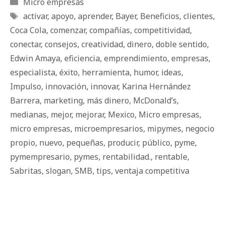
Categorías
Micro empresas
Etiquetas
activar
,
apoyo
,
aprender
,
Bayer
,
Beneficios
,
clientes
,
Coca Cola
,
comenzar
,
compañías
,
competitividad
,
conectar
,
consejos
,
creatividad
,
dinero
,
doble sentido
,
Edwin Amaya
,
eficiencia
,
emprendimiento
,
empresas
,
especialista
,
éxito
,
herramienta
,
humor
,
ideas
,
Impulso
,
innovación
,
innovar
,
Karina Hernández
Barrera
,
marketing
,
más dinero
,
McDonald’s
,
medianas
,
mejor
,
mejorar
,
Mexico
,
Micro empresas
,
micro empresas
,
microempresarios
,
mipymes
,
negocio
propio
,
nuevo
,
pequeñas
,
producir
,
público
,
pyme
,
pymempresario
,
pymes
,
rentabilidad.
,
rentable
,
Sabritas
,
slogan
,
SMB
,
tips
,
ventaja competitiva