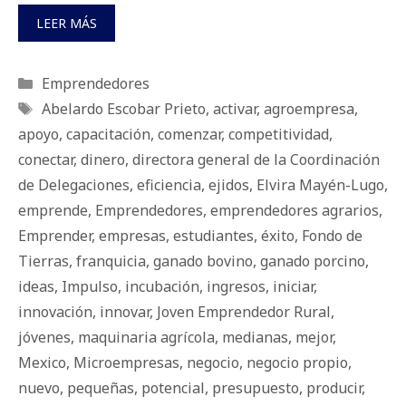
LEER MÁS
Categorías
Emprendedores
Etiquetas
Abelardo Escobar Prieto
,
activar
,
agroempresa
,
apoyo
,
capacitación
,
comenzar
,
competitividad
,
conectar
,
dinero
,
directora general de la Coordinación
de Delegaciones
,
eficiencia
,
ejidos
,
Elvira Mayén-Lugo
,
emprende
,
Emprendedores
,
emprendedores agrarios
,
Emprender
,
empresas
,
estudiantes
,
éxito
,
Fondo de
Tierras
,
franquicia
,
ganado bovino
,
ganado porcino
,
ideas
,
Impulso
,
incubación
,
ingresos
,
iniciar
,
innovación
,
innovar
,
Joven Emprendedor Rural
,
jóvenes
,
maquinaria agrícola
,
medianas
,
mejor
,
Mexico
,
Microempresas
,
negocio
,
negocio propio
,
nuevo
,
pequeñas
,
potencial
,
presupuesto
,
producir
,