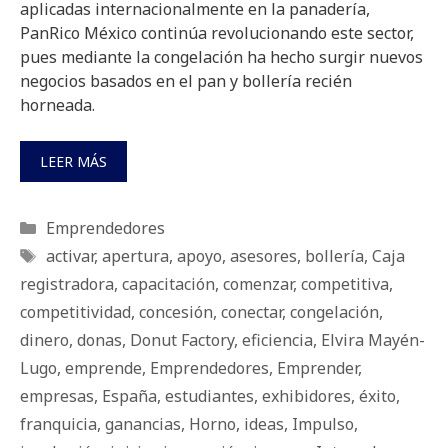
aplicadas internacionalmente en la panadería,
PanRico México continúa revolucionando este sector,
pues mediante la congelación ha hecho surgir nuevos
negocios basados en el pan y bollería recién
horneada.
LEER MÁS
Categorías
Emprendedores
Etiquetas
activar
,
apertura
,
apoyo
,
asesores
,
bollería
,
Caja
registradora
,
capacitación
,
comenzar
,
competitiva
,
competitividad
,
concesión
,
conectar
,
congelación
,
dinero
,
donas
,
Donut Factory
,
eficiencia
,
Elvira Mayén-
Lugo
,
emprende
,
Emprendedores
,
Emprender
,
empresas
,
España
,
estudiantes
,
exhibidores
,
éxito
,
franquicia
,
ganancias
,
Horno
,
ideas
,
Impulso
,