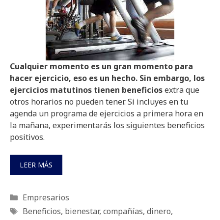
Cualquier momento es un gran momento para
hacer ejercicio, eso es un hecho. Sin embargo, los
ejercicios matutinos tienen beneficios
extra que
otros horarios no pueden tener. Si incluyes en tu
agenda un programa de ejercicios a primera hora en
la mañana, experimentarás los siguientes beneficios
positivos.
LEER MÁS
Categorías
Empresarios
Etiquetas
Beneficios
,
bienestar
,
compañías
,
dinero
,