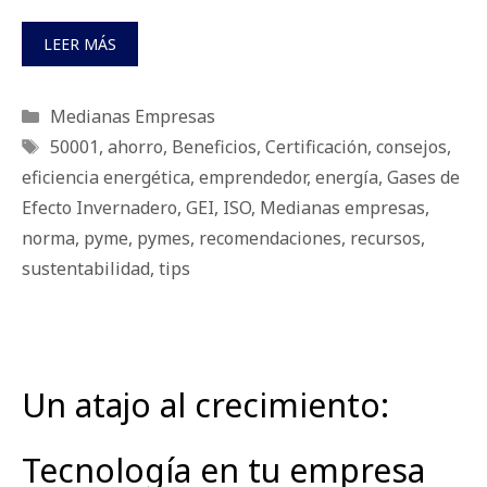
LEER MÁS
Categorías
Medianas Empresas
Etiquetas
50001
,
ahorro
,
Beneficios
,
Certificación
,
consejos
,
eficiencia energética
,
emprendedor
,
energía
,
Gases de
Efecto Invernadero
,
GEI
,
ISO
,
Medianas empresas
,
norma
,
pyme
,
pymes
,
recomendaciones
,
recursos
,
sustentabilidad
,
tips
Un atajo al crecimiento:
Tecnología en tu empresa