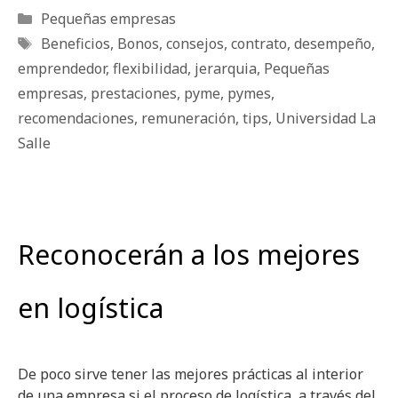
Categorías
Pequeñas empresas
Etiquetas
Beneficios
,
Bonos
,
consejos
,
contrato
,
desempeño
,
emprendedor
,
fle­xi­bi­li­dad
,
jerarquia
,
Pequeñas
empresas
,
prestaciones
,
pyme
,
pymes
,
recomendaciones
,
remuneración
,
tips
,
Universidad La
Salle
Reconocerán a los mejores
en logística
De poco sirve tener las mejores prácticas al interior
de una empresa si el proceso de logística, a través del