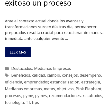
exitoso un proceso
Ante el contexto actual donde los avances y
transformaciones surgen día tras día, permanecer
preparados resulta crucial para reaccionar de manera
inmediata ante cualquier evento …
LEER MÁS
Categorías
Destacados
,
Medianas Empresas
Etiquetas
Beneficios
,
calidad
,
cambio
,
consejos
,
desempeño
,
eficiencia
,
emprendedor
,
estandarización
,
estrategia
,
Medianas empresas
,
metas
,
objetivos
,
Pink Elephant
,
procesos
,
pyme
,
pymes
,
recomendaciones
,
resultados
,
tecnología
,
TI
,
tips