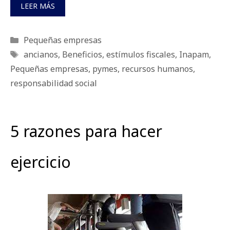
LEER MÁS
Categorías
Pequeñas empresas
Etiquetas
ancianos
,
Beneficios
,
estímulos fiscales
,
Inapam
,
Pequeñas empresas
,
pymes
,
recursos humanos
,
responsabilidad social
5 razones para hacer
ejercicio