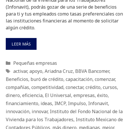
Nacional de la Vivienda para los Trabajadores
(Infonavit), podrás gozar de una serie de beneficios
para ti y tus empleados como tasas preferenciales con
las instituciones financieras al momento de solicitar
algún crédito.
LEER MÁS
Categorías
Pequeñas empresas
Etiquetas
activar
,
apoyo
,
Ariadna Cruz
,
BBVA Bancomer
,
Beneficios
,
buró de crédito
,
capacitación
,
comenzar
,
compañías
,
competitividad
,
conectar
,
crédito
,
cursos
,
dinero
,
eficiencia
,
El Universal
,
empresas
,
éxito
,
financiamiento
,
ideas
,
IMCP
,
Impulso
,
Infonavit
,
innovación
,
innovar
,
Instituto del Fondo Nacional de la
Vivienda para los Trabajadores
,
Instituto Mexicano de
Contadores Públicos
,
más dinero
,
medianas
,
mejor
,