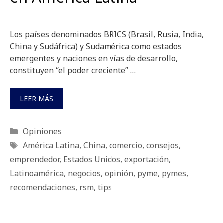
Los países denominados BRICS (Brasil, Rusia, India,
China y Sudáfrica) y Sudamérica como estados
emergentes y naciones en vías de desarrollo,
constituyen “el poder creciente” …
LEER MÁS
Categorías
Opiniones
Etiquetas
América Latina
,
China
,
comercio
,
consejos
,
emprendedor
,
Estados Unidos
,
exportación
,
Latinoamérica
,
negocios
,
opinión
,
pyme
,
pymes
,
recomendaciones
,
rsm
,
tips