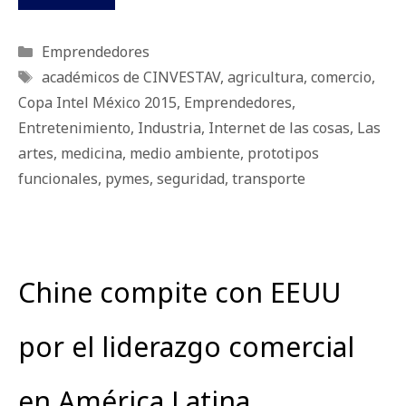
Categorías
Emprendedores
Etiquetas
académicos de CINVESTAV
,
agricultura
,
comercio
,
Copa Intel México 2015
,
Emprendedores
,
Entretenimiento
,
Industria
,
Internet de las cosas
,
Las
artes
,
medicina
,
medio ambiente
,
prototipos
funcionales
,
pymes
,
seguridad
,
transporte
Chine compite con EEUU
por el liderazgo comercial
en América Latina