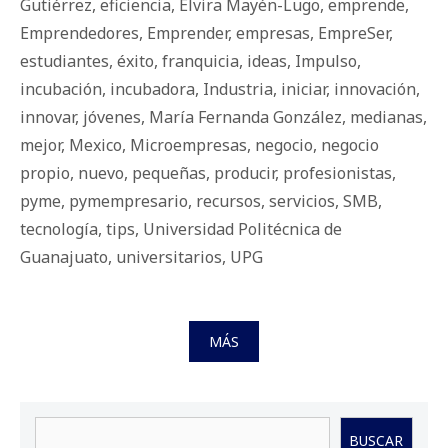
Gutiérrez
,
eficiencia
,
Elvira Mayén-Lugo
,
emprende
,
Emprendedores
,
Emprender
,
empresas
,
EmpreSer
,
estudiantes
,
éxito
,
franquicia
,
ideas
,
Impulso
,
incubación
,
incubadora
,
Industria
,
iniciar
,
innovación
,
innovar
,
jóvenes
,
María Fernanda González
,
medianas
,
mejor
,
Mexico
,
Microempresas
,
negocio
,
negocio
propio
,
nuevo
,
pequeñas
,
producir
,
profesionistas
,
pyme
,
pymempresario
,
recursos
,
servicios
,
SMB
,
tecnología
,
tips
,
Universidad Politécnica de
Guanajuato
,
universitarios
,
UPG
MÁS
Buscar
BUSCAR