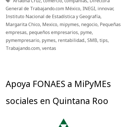
Ariadna Cruz
,
comercio
,
compañías
,
Directora
General de Trabajando.com México
,
INEGI
,
innovar
,
Instituto Nacional de Estadística y Geografía
,
Margarita Chico
,
Mexico
,
mipymes
,
negocio
,
Pequeñas
empresas
,
pequeños empresarios
,
pyme
,
pymempresario
,
pymes
,
rentabilidad.
,
SMB
,
tips
,
Trabajando.com
,
ventas
Apoya FONAES a MiPyMEs
sociales en Quintana Roo