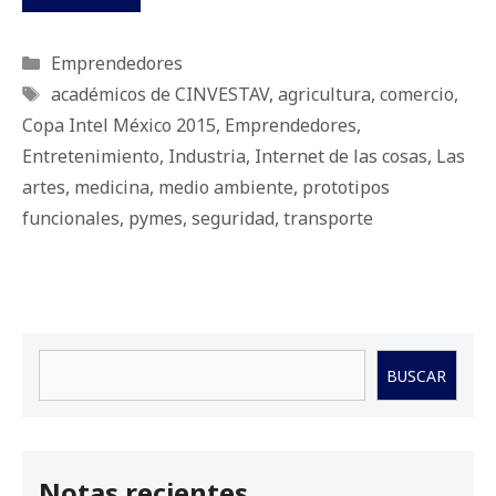
Categorías
Emprendedores
Etiquetas
académicos de CINVESTAV
,
agricultura
,
comercio
,
Copa Intel México 2015
,
Emprendedores
,
Entretenimiento
,
Industria
,
Internet de las cosas
,
Las
artes
,
medicina
,
medio ambiente
,
prototipos
funcionales
,
pymes
,
seguridad
,
transporte
Buscar
BUSCAR
Notas recientes