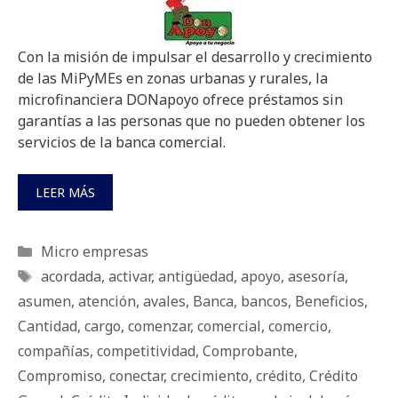
Con la misión de impulsar el desarrollo y crecimiento
de las MiPyMEs en zonas urbanas y rurales, la
microfinanciera DONapoyo ofrece préstamos sin
garantías a las personas que no pueden obtener los
servicios de la banca comercial.
LEER MÁS
Categorías
Micro empresas
Etiquetas
acordada
,
activar
,
antigüedad
,
apoyo
,
asesoría
,
asumen
,
atención
,
avales
,
Banca
,
bancos
,
Beneficios
,
Cantidad
,
cargo
,
comenzar
,
comercial
,
comercio
,
compañías
,
competitividad
,
Comprobante
,
Compromiso
,
conectar
,
crecimiento
,
crédito
,
Crédito