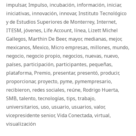
impulsar
,
Impulso
,
incubación
,
información
,
iniciar
,
iniciativas
,
innovación
,
innovar
,
Instituto Tecnológico
y de Estudios Superiores de Monterrey
,
Internet
,
ITESM
,
jóvenes
,
Life Account
,
línea
,
Lizett Michel
Gallegos
,
Marthin De Beer
,
mayor
,
medianas
,
mejor
,
mexicanos
,
Mexico
,
Micro empresas
,
millones
,
mundo
,
negocio
,
negocio propio
,
negocios
,
nuevas
,
nuevo
,
países
,
participación
,
participantes
,
pequeñas
,
plataforma
,
Premio
,
presentar
,
presentó
,
producir
,
proporcionar
,
proyecto
,
pyme
,
pymempresario
,
recibieron
,
redes sociales
,
reúne
,
Rodrigo Huerta
,
SMB
,
talento
,
tecnologías
,
tips
,
trabajo
,
universitarios
,
uso
,
usuario
,
usuarios
,
valor
,
vicepresidente senior
,
Vida Conectada
,
virtual
,
visualización