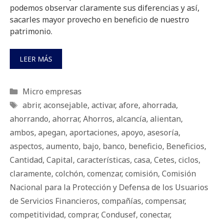
podemos observar claramente sus diferencias y así,
sacarles mayor provecho en beneficio de nuestro
patrimonio.
LEER MÁS
Categorías
Micro empresas
Etiquetas
abrir
,
aconsejable
,
activar
,
afore
,
ahorrada
,
ahorrando
,
ahorrar
,
Ahorros
,
alcancía
,
alientan
,
ambos
,
apegan
,
aportaciones
,
apoyo
,
asesoría
,
aspectos
,
aumento
,
bajo
,
banco
,
beneficio
,
Beneficios
,
Cantidad
,
Capital
,
características
,
casa
,
Cetes
,
ciclos
,
claramente
,
colchón
,
comenzar
,
comisión
,
Comisión
Nacional para la Protección y Defensa de los Usuarios
de Servicios Financieros
,
compañías
,
compensar
,
competitividad
,
comprar
,
Condusef
,
conectar
,