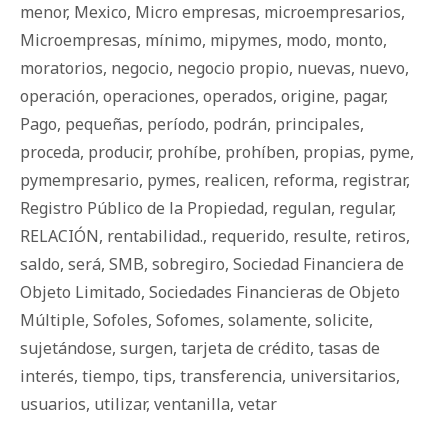
menor
,
Mexico
,
Micro empresas
,
microempresarios
,
Microempresas
,
mínimo
,
mipymes
,
modo
,
monto
,
moratorios
,
negocio
,
negocio propio
,
nuevas
,
nuevo
,
operación
,
operaciones
,
operados
,
origine
,
pagar
,
Pago
,
pequeñas
,
período
,
podrán
,
principales
,
proceda
,
producir
,
prohíbe
,
prohíben
,
propias
,
pyme
,
pymempresario
,
pymes
,
realicen
,
reforma
,
registrar
,
Registro Público de la Propiedad
,
regulan
,
regular
,
RELACIÓN
,
rentabilidad.
,
requerido
,
resulte
,
retiros
,
saldo
,
será
,
SMB
,
sobregiro
,
Sociedad Financiera de
Objeto Limitado
,
Sociedades Financieras de Objeto
Múltiple
,
Sofoles
,
Sofomes
,
solamente
,
solicite
,
sujetándose
,
surgen
,
tarjeta de crédito
,
tasas de
interés
,
tiempo
,
tips
,
transferencia
,
universitarios
,
usuarios
,
utilizar
,
ventanilla
,
vetar