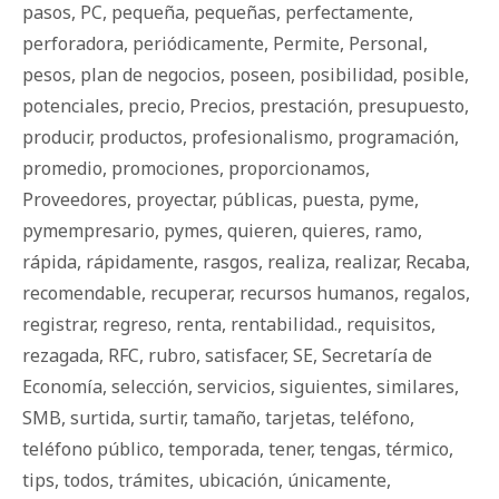
pasos
,
PC
,
pequeña
,
pequeñas
,
perfectamente
,
perforadora
,
periódicamente
,
Permite
,
Personal
,
pesos
,
plan de negocios
,
poseen
,
posibilidad
,
posible
,
potenciales
,
precio
,
Precios
,
prestación
,
presupuesto
,
producir
,
productos
,
profesionalismo
,
programación
,
promedio
,
promociones
,
proporcionamos
,
Proveedores
,
proyectar
,
públicas
,
puesta
,
pyme
,
pymempresario
,
pymes
,
quieren
,
quieres
,
ramo
,
rápida
,
rápidamente
,
rasgos
,
realiza
,
realizar
,
Recaba
,
recomendable
,
recuperar
,
recursos humanos
,
regalos
,
registrar
,
regreso
,
renta
,
rentabilidad.
,
requisitos
,
rezagada
,
RFC
,
rubro
,
satisfacer
,
SE
,
Secretaría de
Economía
,
selección
,
servicios
,
siguientes
,
similares
,
SMB
,
surtida
,
surtir
,
tamaño
,
tarjetas
,
teléfono
,
teléfono público
,
temporada
,
tener
,
tengas
,
térmico
,
tips
,
todos
,
trámites
,
ubicación
,
únicamente
,