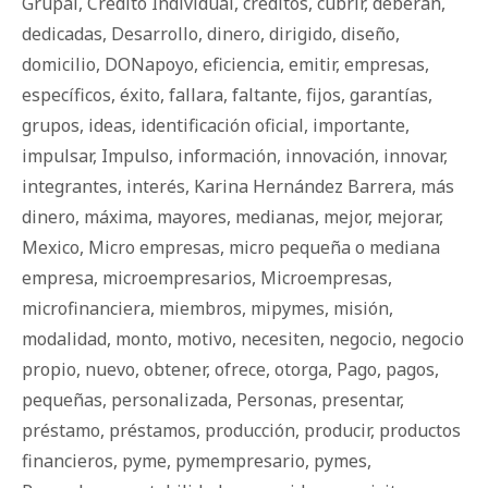
Grupal
,
Crédito Individual
,
créditos
,
cubrir
,
deberán
,
dedicadas
,
Desarrollo
,
dinero
,
dirigido
,
diseño
,
domicilio
,
DONapoyo
,
eficiencia
,
emitir
,
empresas
,
específicos
,
éxito
,
fallara
,
faltante
,
fijos
,
garantías
,
grupos
,
ideas
,
identificación oficial
,
importante
,
impulsar
,
Impulso
,
información
,
innovación
,
innovar
,
integrantes
,
interés
,
Karina Hernández Barrera
,
más
dinero
,
máxima
,
mayores
,
medianas
,
mejor
,
mejorar
,
Mexico
,
Micro empresas
,
micro pequeña o mediana
empresa
,
microempresarios
,
Microempresas
,
microfinanciera
,
miembros
,
mipymes
,
misión
,
modalidad
,
monto
,
motivo
,
necesiten
,
negocio
,
negocio
propio
,
nuevo
,
obtener
,
ofrece
,
otorga
,
Pago
,
pagos
,
pequeñas
,
personalizada
,
Personas
,
presentar
,
préstamo
,
préstamos
,
producción
,
producir
,
productos
financieros
,
pyme
,
pymempresario
,
pymes
,