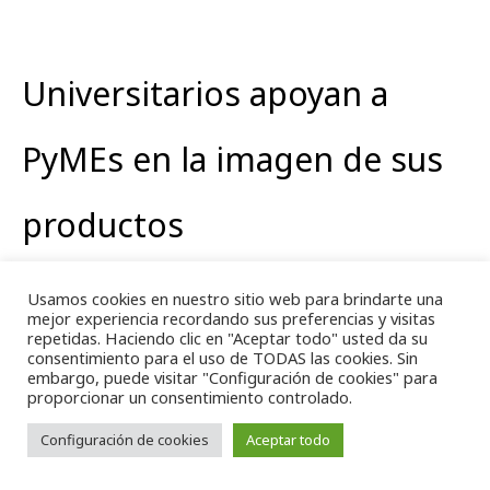
Universitarios apoyan a
PyMEs en la imagen de sus
productos
Usamos cookies en nuestro sitio web para brindarte una
mejor experiencia recordando sus preferencias y visitas
repetidas. Haciendo clic en "Aceptar todo" usted da su
consentimiento para el uso de TODAS las cookies. Sin
embargo, puede visitar "Configuración de cookies" para
Conscientes de la importancia que tiene la imagen de
proporcionar un consentimiento controlado.
un producto, como un aspecto imprescindible para
avanzar en el proceso de comercialización, el Instituto
Configuración de cookies
Aceptar todo
Tecnológico y de Estudios Superiores de Occidente
(ITESO) y la Secretaría de Promoción Económica de