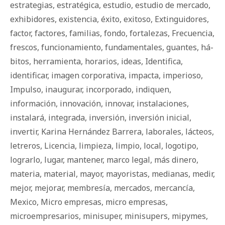
estrategias
,
estratégica
,
estudio
,
estudio de mercado
,
exhibidores
,
existencia
,
éxito
,
exitoso
,
Extinguidores
,
factor
,
factores
,
familias
,
fondo
,
fortalezas
,
Frecuencia
,
frescos
,
funcionamiento
,
fundamentales
,
guantes
,
há­
bi­tos
,
herramienta
,
horarios
,
ideas
,
Identifica
,
identificar
,
imagen corporativa
,
impacta
,
imperioso
,
Impulso
,
inaugurar
,
incorporado
,
indiquen
,
información
,
innovación
,
innovar
,
instalaciones
,
instalará
,
integrada
,
inversión
,
inversión inicial
,
invertir
,
Karina Hernández Barrera
,
laborales
,
lácteos
,
letreros
,
Licencia
,
limpieza
,
limpio
,
local
,
logotipo
,
lograrlo
,
lugar
,
mantener
,
marco legal
,
más dinero
,
materia
,
material
,
mayor
,
mayoristas
,
medianas
,
medir
,
mejor
,
mejorar
,
membresía
,
mercados
,
mercancía
,
Mexico
,
Micro empresas
,
micro empresas
,
microempresarios
,
minisuper
,
minisupers
,
mipymes
,