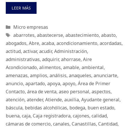
LEER MÁS
Categorías
Micro empresas
Etiquetas
abarrotes
,
abastecerse
,
abastecimiento
,
abasto
,
abogados
,
Abre
,
acaba
,
acondicionamiento
,
acordadas
,
actitud
,
activar
,
acudir
,
Administración
,
administrativas
,
adquirir
,
ahorrase
,
Aire
Acondicionado
,
alimentos
,
amable
,
ambiental
,
amenazas
,
amplios
,
análisis
,
anaqueles
,
anunciarte
,
anuncio
,
apartado
,
apoya
,
apoyo
,
Área de Primer
Contacto
,
área de venta
,
aseo personal
,
aspectos
,
atención
,
atender
,
Atiende
,
auxilia
,
Ayudante general
,
báscula
,
bebidas alcohólicas
,
bodega
,
buen estado
,
buena
,
caja
,
Caja registradora
,
cajones
,
calidad
,
cámaras de comercio
,
canales
,
Canastillas
,
Cantidad
,