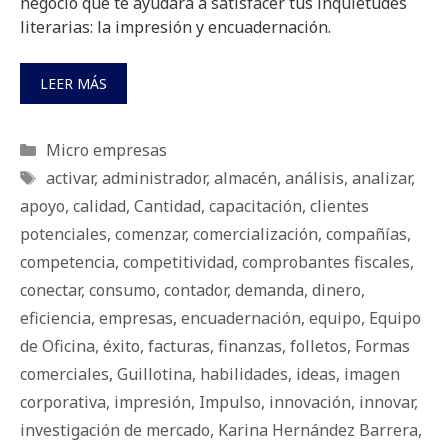
negocio que te ayudará a satisfacer tus inquietudes
literarias: la impresión y encuadernación.
LEER MÁS
Categorías
Micro empresas
Etiquetas
activar
,
administrador
,
almacén
,
análisis
,
analizar
,
apoyo
,
calidad
,
Cantidad
,
capacitación
,
clientes
potenciales
,
comenzar
,
comercialización
,
compañías
,
competencia
,
competitividad
,
comprobantes fiscales
,
conectar
,
consumo
,
contador
,
demanda
,
dinero
,
eficiencia
,
empresas
,
encuadernación
,
equipo
,
Equipo
de Oficina
,
éxito
,
facturas
,
finanzas
,
folletos
,
Formas
comerciales
,
Guillotina
,
habilidades
,
ideas
,
imagen
corporativa
,
impresión
,
Impulso
,
innovación
,
innovar
,
investigación de mercado
,
Karina Hernández Barrera
,