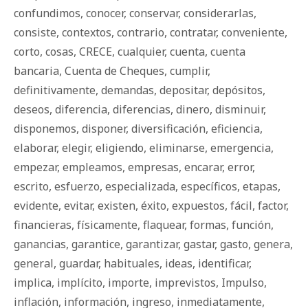
confundimos
,
conocer
,
conservar
,
considerarlas
,
consiste
,
contextos
,
contrario
,
contratar
,
conveniente
,
corto
,
cosas
,
CRECE
,
cualquier
,
cuenta
,
cuenta
bancaria
,
Cuenta de Cheques
,
cumplir
,
definitivamente
,
demandas
,
depositar
,
depósitos
,
deseos
,
diferencia
,
diferencias
,
dinero
,
disminuir
,
disponemos
,
disponer
,
diversificación
,
eficiencia
,
elaborar
,
elegir
,
eligiendo
,
eliminarse
,
emergencia
,
empezar
,
empleamos
,
empresas
,
encarar
,
error
,
escrito
,
esfuerzo
,
especializada
,
específicos
,
etapas
,
evidente
,
evitar
,
existen
,
éxito
,
expuestos
,
fácil
,
factor
,
financieras
,
físicamente
,
flaquear
,
formas
,
función
,
ganancias
,
garantice
,
garantizar
,
gastar
,
gasto
,
genera
,
general
,
guardar
,
habituales
,
ideas
,
identificar
,
implica
,
implícito
,
importe
,
imprevistos
,
Impulso
,
inflación
,
información
,
ingreso
,
inmediatamente
,