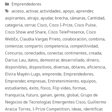
Categorías
Emprendedores
Etiquetas
acceso
,
activar
,
actividades
,
apoyo
,
aprender
,
aspirantes
,
atrajo
,
ayudar
,
brecha
,
cámaras
,
Cantidad
,
categoría
,
cerrar
,
Cisco
,
Cisco I-Prize
,
Cisco Pulse
,
Cisco Show and Share
,
Cisco TelePresence
,
Cisco
WebEx
,
Claudia Vargas Prieto
,
colaboración
,
combina
,
comenzar
,
compartir
,
competencia
,
competitividad
,
Concurso
,
conectados
,
conectar
,
continentes
,
creada
,
Darius Lau
,
datos
,
demostrar
,
desarrollado
,
dinero
,
disponibles
,
dispositivos
,
diversas
,
dólares
,
eficiencia
,
Elvira Mayén-Lugo
,
emprende
,
Emprendedores
,
Emprender
,
empresas
,
Entretenimiento
,
equipos
,
estudiantes
,
éxito
,
físico
,
Flip video
,
formas
,
franquicia
,
futuro
,
ganan
,
gente
,
global
,
Grupo de
Negocios de Tecnologías Emergentes Cisco
,
Guillermo
Araiza Torres
,
I-Prize Competition
,
ideas
,
identificar
,