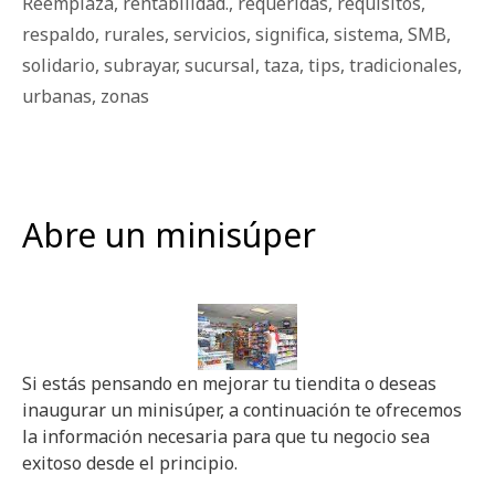
Reemplaza
,
rentabilidad.
,
requeridas
,
requisitos
,
respaldo
,
rurales
,
servicios
,
significa
,
sistema
,
SMB
,
solidario
,
subrayar
,
sucursal
,
taza
,
tips
,
tradicionales
,
urbanas
,
zonas
Abre un minisúper
Si estás pensando en mejorar tu tiendita o deseas
inaugurar un minisúper, a continuación te ofrecemos
la información necesaria para que tu negocio sea
exitoso desde el principio.