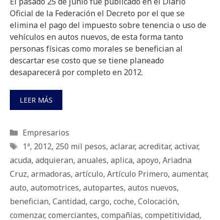
El pasado 25 de junio fue publicado en el Diario
Oficial de la Federación el Decreto por el que se
elimina el pago del impuesto sobre tenencia o uso de
vehículos en autos nuevos, de esta forma tanto
personas físicas como morales se benefician al
descartar ese costo que se tiene planeado
desaparecerá por completo en 2012.
LEER MÁS
Categorías
Empresarios
Etiquetas
1ª
,
2012
,
250 mil pesos
,
aclarar
,
acreditar
,
activar
,
acuda
,
adquieran
,
anuales
,
aplica
,
apoyo
,
Ariadna
Cruz
,
armadoras
,
artículo
,
Artículo Primero
,
aumentar
,
auto
,
automotrices
,
autopartes
,
autos nuevos
,
benefician
,
Cantidad
,
cargo
,
coche
,
Colocación
,
comenzar
,
comerciantes
,
compañías
,
competitividad
,