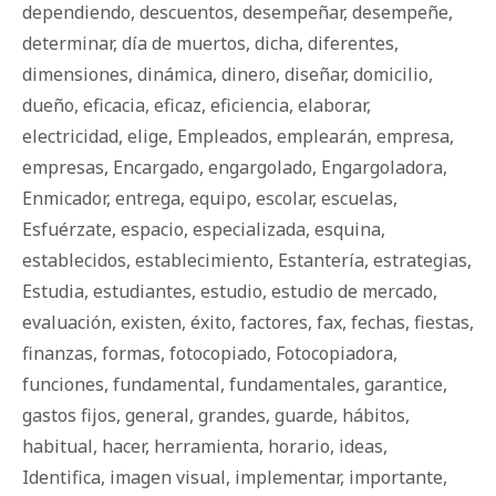
dependiendo
,
descuentos
,
desempeñar
,
desempeñe
,
determinar
,
día de muertos
,
dicha
,
diferentes
,
dimensiones
,
dinámica
,
dinero
,
diseñar
,
domicilio
,
dueño
,
eficacia
,
eficaz
,
eficiencia
,
elaborar
,
electricidad
,
elige
,
Empleados
,
emplearán
,
empresa
,
empresas
,
Encargado
,
engargolado
,
Engargoladora
,
Enmicador
,
entrega
,
equipo
,
escolar
,
escuelas
,
Esfuérzate
,
espacio
,
especializada
,
esquina
,
establecidos
,
establecimiento
,
Estantería
,
estrategias
,
Estudia
,
estudiantes
,
estudio
,
estudio de mercado
,
evaluación
,
existen
,
éxito
,
factores
,
fax
,
fechas
,
fiestas
,
finanzas
,
formas
,
fotocopiado
,
Fotocopiadora
,
funciones
,
fundamental
,
fundamentales
,
garantice
,
gastos fijos
,
general
,
grandes
,
guarde
,
há­bi­tos
,
habitual
,
hacer
,
herramienta
,
horario
,
ideas
,
Identifica
,
imagen visual
,
implementar
,
importante
,