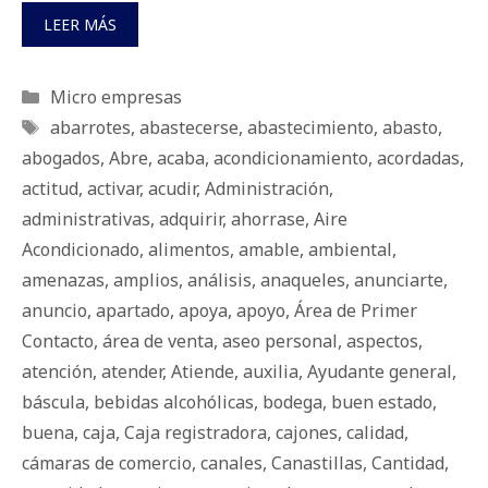
LEER MÁS
Categorías
Micro empresas
Etiquetas
abarrotes
,
abastecerse
,
abastecimiento
,
abasto
,
abogados
,
Abre
,
acaba
,
acondicionamiento
,
acordadas
,
actitud
,
activar
,
acudir
,
Administración
,
administrativas
,
adquirir
,
ahorrase
,
Aire
Acondicionado
,
alimentos
,
amable
,
ambiental
,
amenazas
,
amplios
,
análisis
,
anaqueles
,
anunciarte
,
anuncio
,
apartado
,
apoya
,
apoyo
,
Área de Primer
Contacto
,
área de venta
,
aseo personal
,
aspectos
,
atención
,
atender
,
Atiende
,
auxilia
,
Ayudante general
,
báscula
,
bebidas alcohólicas
,
bodega
,
buen estado
,
buena
,
caja
,
Caja registradora
,
cajones
,
calidad
,
cámaras de comercio
,
canales
,
Canastillas
,
Cantidad
,