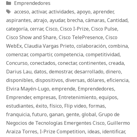
Categorías
Emprendedores
Etiquetas
acceso
,
activar
,
actividades
,
apoyo
,
aprender
,
aspirantes
,
atrajo
,
ayudar
,
brecha
,
cámaras
,
Cantidad
,
categoría
,
cerrar
,
Cisco
,
Cisco I-Prize
,
Cisco Pulse
,
Cisco Show and Share
,
Cisco TelePresence
,
Cisco
WebEx
,
Claudia Vargas Prieto
,
colaboración
,
combina
,
comenzar
,
compartir
,
competencia
,
competitividad
,
Concurso
,
conectados
,
conectar
,
continentes
,
creada
,
Darius Lau
,
datos
,
demostrar
,
desarrollado
,
dinero
,
disponibles
,
dispositivos
,
diversas
,
dólares
,
eficiencia
,
Elvira Mayén-Lugo
,
emprende
,
Emprendedores
,
Emprender
,
empresas
,
Entretenimiento
,
equipos
,
estudiantes
,
éxito
,
físico
,
Flip video
,
formas
,
franquicia
,
futuro
,
ganan
,
gente
,
global
,
Grupo de
Negocios de Tecnologías Emergentes Cisco
,
Guillermo
Araiza Torres
,
I-Prize Competition
,
ideas
,
identificar
,