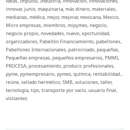
ideas
,
Impulso
,
Industria
,
innovación
,
innovaciones
,
innovar
,
junio
,
maquinaria
,
más dinero
,
materiales
,
medianas
,
médica
,
mejor
,
mejorar
,
mexicana
,
Mexico
,
Micro empresas
,
miembros
,
mipymes
,
negocio
,
negocio propio
,
novedades
,
nuevo
,
oportunidad
,
organizadores
,
Pabellón Financiamiento
,
pabellones
,
Pabellones Internacionales
,
patrocinado
,
pequeñas
,
Pequeñas empresas
,
pequeños empresarios
,
PMMI
,
PROCESA
,
procesamiento
,
producir
,
profesionales
,
pyme
,
pymempresario
,
pymes
,
química
,
rentabilidad.
,
reúne
,
sellado hermético
,
SMB
,
soluciones
,
taller
,
tecnología
,
tips
,
transporte por vacío
,
usuario final
,
visitantes