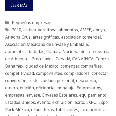
LEER MÁS
Categorías
Pequeñas empresas
Etiquetas
2010
,
activar
,
aerolínea
,
alimentos
,
AMEE
,
apoyo
,
Ariadna Cruz
,
artes gráficas
,
asociación comercial
,
Asociación Mexicana de Envase y Embalaje
,
automotriz
,
bebidas
,
Cámara Nacional de la Industria
de Alimentos Procesados
,
Canadá
,
CANAINCA
,
Centro
Banamex
,
ciudad de México
,
comenzar
,
compañías
,
competitividad
,
componentes
,
compradores
,
conectar
,
conversión
,
costo
,
cuidado personal
,
descuento
,
dinero
,
edición
,
eficiencia
,
embalaje
,
Empresarios
,
empresas
,
envase
,
Envases Estelares
,
equipamiento
,
Estados Unidos
,
evento
,
exhibición
,
éxito
,
EXPO
,
Expo
Pack México
,
expositoras
,
fabricantes
,
farmacéutica
,