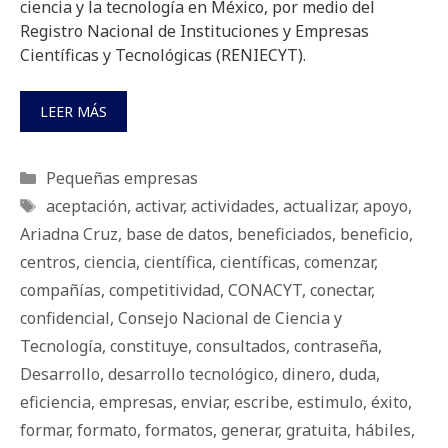
ciencia y la tecnología en México, por medio del
Registro Nacional de Instituciones y Empresas
Científicas y Tecnológicas (RENIECYT).
LEER MÁS
Categorías
Pequeñas empresas
Etiquetas
aceptación
,
activar
,
actividades
,
actualizar
,
apoyo
,
Ariadna Cruz
,
base de datos
,
beneficiados
,
beneficio
,
centros
,
ciencia
,
científica
,
científicas
,
comenzar
,
compañías
,
competitividad
,
CONACYT
,
conectar
,
confidencial
,
Consejo Nacional de Ciencia y
Tecnología
,
constituye
,
consultados
,
contraseña
,
Desarrollo
,
desarrollo tecnológico
,
dinero
,
duda
,
eficiencia
,
empresas
,
enviar
,
escribe
,
estimulo
,
éxito
,
formar
,
formato
,
formatos
,
generar
,
gratuita
,
hábiles
,