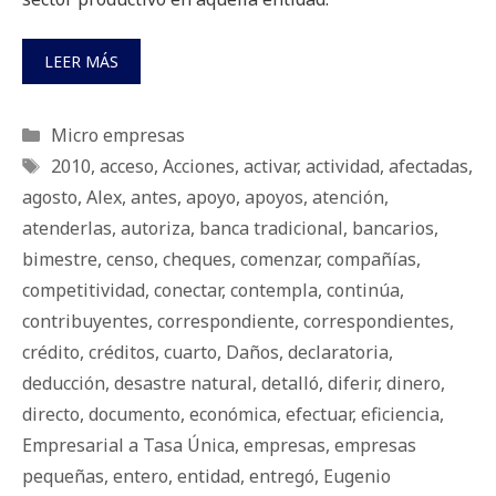
LEER MÁS
Categorías
Micro empresas
Etiquetas
2010
,
acceso
,
Acciones
,
activar
,
actividad
,
afectadas
,
agosto
,
Alex
,
antes
,
apoyo
,
apoyos
,
atención
,
atenderlas
,
autoriza
,
banca tradicional
,
bancarios
,
bimestre
,
censo
,
cheques
,
comenzar
,
compañías
,
competitividad
,
conectar
,
contempla
,
continúa
,
contribuyentes
,
correspondiente
,
correspondientes
,
crédito
,
créditos
,
cuarto
,
Daños
,
declaratoria
,
deducción
,
desastre natural
,
detalló
,
diferir
,
dinero
,
directo
,
documento
,
económica
,
efectuar
,
eficiencia
,
Empresarial a Tasa Única
,
empresas
,
empresas
pequeñas
,
entero
,
entidad
,
entregó
,
Eugenio