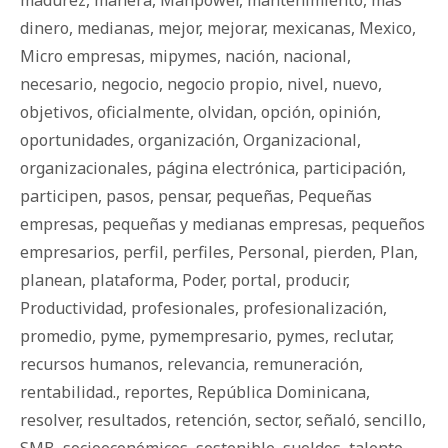
madurez
,
manera
,
Manpower
,
mantenimiento
,
más
dinero
,
medianas
,
mejor
,
mejorar
,
mexicanas
,
Mexico
,
Micro empresas
,
mipymes
,
nación
,
nacional
,
necesario
,
negocio
,
negocio propio
,
nivel
,
nuevo
,
objetivos
,
oficialmente
,
olvidan
,
opción
,
opinión
,
oportunidades
,
organización
,
Organizacional
,
organizacionales
,
página electrónica
,
participación
,
participen
,
pasos
,
pensar
,
pequeñas
,
Pequeñas
empresas
,
pequeñas y medianas empresas
,
pequeños
empresarios
,
perfil
,
perfiles
,
Personal
,
pierden
,
Plan
,
planean
,
plataforma
,
Poder
,
portal
,
producir
,
Productividad
,
profesionales
,
profesionalización
,
promedio
,
pyme
,
pymempresario
,
pymes
,
reclutar
,
recursos humanos
,
relevancia
,
remuneración
,
rentabilidad.
,
reportes
,
República Dominicana
,
resolver
,
resultados
,
retención
,
sector
,
señaló
,
sencillo
,