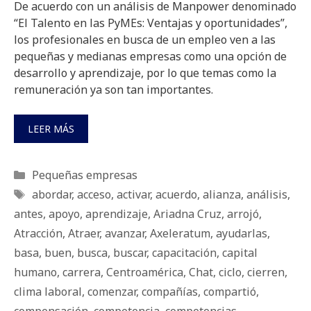
De acuerdo con un análisis de Manpower denominado
“El Talento en las PyMEs: Ventajas y oportunidades”,
los profesionales en busca de un empleo ven a las
pequeñas y medianas empresas como una opción de
desarrollo y aprendizaje, por lo que temas como la
remuneración ya son tan importantes.
LEER MÁS
Categorías
Pequeñas empresas
Etiquetas
abordar
,
acceso
,
activar
,
acuerdo
,
alianza
,
análisis
,
antes
,
apoyo
,
aprendizaje
,
Ariadna Cruz
,
arrojó
,
Atracción
,
Atraer
,
avanzar
,
Axeleratum
,
ayudarlas
,
basa
,
buen
,
busca
,
buscar
,
capacitación
,
capital
humano
,
carrera
,
Centroamérica
,
Chat
,
ciclo
,
cierren
,
clima laboral
,
comenzar
,
compañías
,
compartió
,