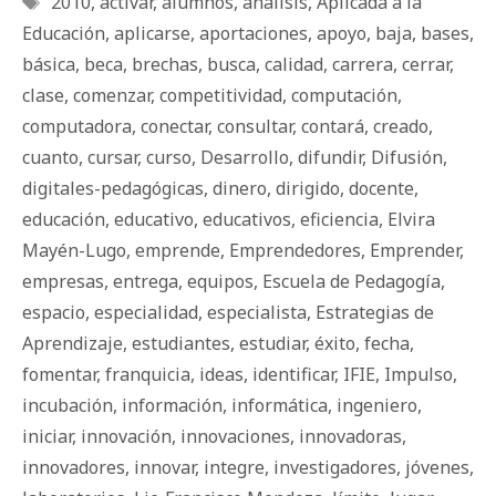
2010
,
activar
,
alumnos
,
análisis
,
Aplicada a la
Educación
,
aplicarse
,
aportaciones
,
apoyo
,
baja
,
bases
,
básica
,
beca
,
brechas
,
busca
,
calidad
,
carrera
,
cerrar
,
clase
,
comenzar
,
competitividad
,
computación
,
computadora
,
conectar
,
consultar
,
contará
,
creado
,
cuanto
,
cursar
,
curso
,
Desarrollo
,
difundir
,
Difusión
,
digitales-pedagógicas
,
dinero
,
dirigido
,
docente
,
educación
,
educativo
,
educativos
,
eficiencia
,
Elvira
Mayén-Lugo
,
emprende
,
Emprendedores
,
Emprender
,
empresas
,
entrega
,
equipos
,
Escuela de Pedagogía
,
espacio
,
especialidad
,
especialista
,
Estrategias de
Aprendizaje
,
estudiantes
,
estudiar
,
éxito
,
fecha
,
fomentar
,
franquicia
,
ideas
,
identificar
,
IFIE
,
Impulso
,
incubación
,
información
,
informática
,
ingeniero
,
iniciar
,
innovación
,
innovaciones
,
innovadoras
,
innovadores
,
innovar
,
integre
,
investigadores
,
jóvenes
,