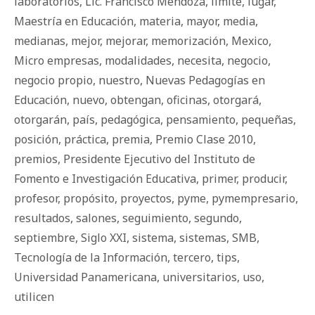
laboratorios
,
Lic. Francisco Mendoza
,
límite
,
lugar
,
Maestría en Educación
,
materia
,
mayor
,
media
,
medianas
,
mejor
,
mejorar
,
memorización
,
Mexico
,
Micro empresas
,
modalidades
,
necesita
,
negocio
,
negocio propio
,
nuestro
,
Nuevas Pedagogías en
Educación
,
nuevo
,
obtengan
,
oficinas
,
otorgará
,
otorgarán
,
país
,
pedagógica
,
pensamiento
,
pequeñas
,
posición
,
práctica
,
premia
,
Premio Clase 2010
,
premios
,
Presidente Ejecutivo del Instituto de
Fomento e Investigación Educativa
,
primer
,
producir
,
profesor
,
propósito
,
proyectos
,
pyme
,
pymempresario
,
resultados
,
salones
,
seguimiento
,
segundo
,
septiembre
,
Siglo XXI
,
sistema
,
sistemas
,
SMB
,
Tecnología de la Información
,
tercero
,
tips
,
Universidad Panamericana
,
universitarios
,
uso
,
utilicen