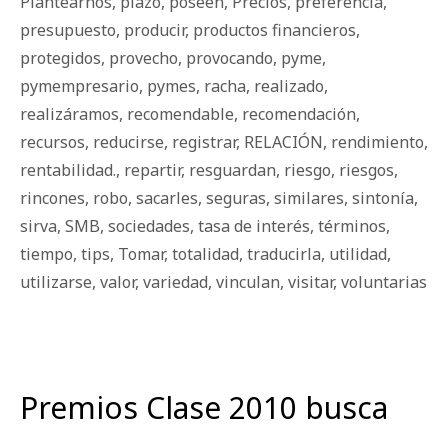
Plantearnos
,
plazo
,
poseen
,
Precios
,
preferencia
,
presupuesto
,
producir
,
productos financieros
,
protegidos
,
provecho
,
provocando
,
pyme
,
pymempresario
,
pymes
,
racha
,
realizado
,
realizáramos
,
recomendable
,
recomendación
,
recursos
,
reducirse
,
registrar
,
RELACIÓN
,
rendimiento
,
rentabilidad.
,
repartir
,
resguardan
,
riesgo
,
riesgos
,
rincones
,
robo
,
sacarles
,
seguras
,
similares
,
sintonía
,
sirva
,
SMB
,
sociedades
,
tasa de interés
,
términos
,
tiempo
,
tips
,
Tomar
,
totalidad
,
traducirla
,
utilidad
,
utilizarse
,
valor
,
variedad
,
vinculan
,
visitar
,
voluntarias
Premios Clase 2010 busca