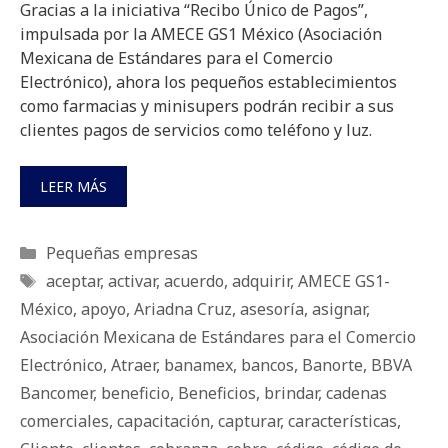
Gracias a la iniciativa “Recibo Único de Pagos”,
impulsada por la AMECE GS1 México (Asociación
Mexicana de Estándares para el Comercio
Electrónico), ahora los pequeños establecimientos
como farmacias y minisupers podrán recibir a sus
clientes pagos de servicios como teléfono y luz.
LEER MÁS
Categorías
Pequeñas empresas
Etiquetas
aceptar
,
activar
,
acuerdo
,
adquirir
,
AMECE GS1-
México
,
apoyo
,
Ariadna Cruz
,
asesoría
,
asignar
,
Asociación Mexicana de Estándares para el Comercio
Electrónico
,
Atraer
,
banamex
,
bancos
,
Banorte
,
BBVA
Bancomer
,
beneficio
,
Beneficios
,
brindar
,
cadenas
comerciales
,
capacitación
,
capturar
,
características
,