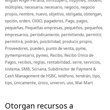
Miguel Ángel Peralta
,
minisupers
,
mipymes
,
modelo
,
múltiples
,
necesaria
,
necesario
,
negocio
,
negocio
propio
,
nombre
,
nuevo
,
objetivo
,
obligada
,
obtengan
,
opción
,
orden
,
OXXO
,
pagadores
,
Pago
,
pagos
,
pequeñas
,
Pequeñas empresas
,
pequeños
,
pequeños
empresarios
,
periódicamente
,
permitiendo
,
permitir
,
permitirá
,
podrán
,
posibilidad
,
producir
,
propio
,
Proveedores
,
pueden
,
punto de venta
,
pyme
,
pymempresario
,
pymes
,
Recibo
,
Recibo Único de
Pagos
,
recibos
,
reglas
,
rentabilidad.
,
serie
,
servicios
,
sistema
,
SMB
,
Soriana
,
Subdirector de Payment &
Cash Management de HSBC
,
teléfono
,
tendrán
,
tipo
,
tips
,
únicamente
,
único
,
unieron
,
uso
,
Wal-Mart
Otorgan recursos a