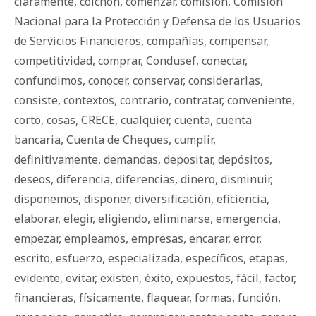
claramente
,
colchón
,
comenzar
,
comisión
,
Comisión
Nacional para la Protección y Defensa de los Usuarios
de Servicios Financieros
,
compañías
,
compensar
,
competitividad
,
comprar
,
Condusef
,
conectar
,
confundimos
,
conocer
,
conservar
,
considerarlas
,
consiste
,
contextos
,
contrario
,
contratar
,
conveniente
,
corto
,
cosas
,
CRECE
,
cualquier
,
cuenta
,
cuenta
bancaria
,
Cuenta de Cheques
,
cumplir
,
definitivamente
,
demandas
,
depositar
,
depósitos
,
deseos
,
diferencia
,
diferencias
,
dinero
,
disminuir
,
disponemos
,
disponer
,
diversificación
,
eficiencia
,
elaborar
,
elegir
,
eligiendo
,
eliminarse
,
emergencia
,
empezar
,
empleamos
,
empresas
,
encarar
,
error
,
escrito
,
esfuerzo
,
especializada
,
específicos
,
etapas
,
evidente
,
evitar
,
existen
,
éxito
,
expuestos
,
fácil
,
factor
,
financieras
,
físicamente
,
flaquear
,
formas
,
función
,