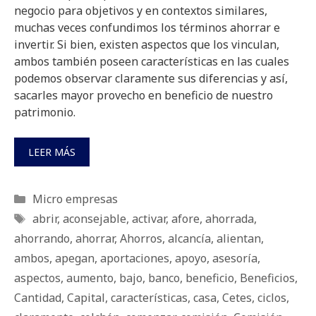
negocio para objetivos y en contextos similares,
muchas veces confundimos los términos ahorrar e
invertir. Si bien, existen aspectos que los vinculan,
ambos también poseen características en las cuales
podemos observar claramente sus diferencias y así,
sacarles mayor provecho en beneficio de nuestro
patrimonio.
LEER MÁS
Categorías
Micro empresas
Etiquetas
abrir
,
aconsejable
,
activar
,
afore
,
ahorrada
,
ahorrando
,
ahorrar
,
Ahorros
,
alcancía
,
alientan
,
ambos
,
apegan
,
aportaciones
,
apoyo
,
asesoría
,
aspectos
,
aumento
,
bajo
,
banco
,
beneficio
,
Beneficios
,
Cantidad
,
Capital
,
características
,
casa
,
Cetes
,
ciclos
,