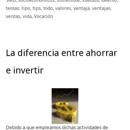
SMB
,
socioeconómicos
,
sostenible
,
sueldos
,
talento
,
temas
,
tipo
,
tips
,
todo
,
valores
,
ventaja
,
ventajas
,
ventas
,
vida
,
Vocación
La diferencia entre ahorrar
e invertir
Debido a que empleamos dichas actividades de