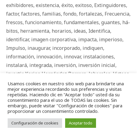
exhibidores
,
existencia
,
éxito
,
exitoso
,
Extinguidores
,
factor
,
factores
,
familias
,
fondo
,
fortalezas
,
Frecuencia
,
frescos
,
funcionamiento
,
fundamentales
,
guantes
,
há­
bi­tos
,
herramienta
,
horarios
,
ideas
,
Identifica
,
identificar
,
imagen corporativa
,
impacta
,
imperioso
,
Impulso
,
inaugurar
,
incorporado
,
indiquen
,
información
,
innovación
,
innovar
,
instalaciones
,
instalará
,
integrada
,
inversión
,
inversión inicial
,
invertir
,
Karina Hernández Barrera
,
laborales
,
lácteos
,
letreros
,
Licencia
,
limpieza
,
limpio
,
local
,
logotipo
,
Usamos cookies en nuestro sitio web para brindarte una
mejor experiencia recordando sus preferencias y visitas
lograrlo
,
lugar
,
mantener
,
marco legal
,
más dinero
,
repetidas. Haciendo clic en "Aceptar todo" usted da su
materia
,
material
,
mayor
,
mayoristas
,
medianas
,
medir
,
consentimiento para el uso de TODAS las cookies. Sin
embargo, puede visitar "Configuración de cookies" para
mejor
,
mejorar
,
membresía
,
mercados
,
mercancía
,
proporcionar un consentimiento controlado.
Mexico
,
Micro empresas
,
micro empresas
,
Configuración de cookies
Aceptar todo
microempresarios
,
minisuper
,
minisupers
,
mipymes
,
mobiliario
,
mostrador
,
necesaria
,
necesario
,