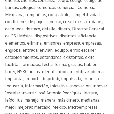
Cliente
,
clientes
,
cobranza
,
cobro
,
código
,
código de
barras
,
colegios
,
comenzar
,
comercial
,
Comercial
Mexicana
,
compañías
,
compatible
,
competitividad
,
condiciones de pago
,
conectar
,
creado
,
crezca
,
datos
,
despliega
,
destacó
,
detalle
,
dinero
,
Director General
de GS1 México
,
dispositivos
,
distintos
,
eficiencia
,
elementos
,
elimina
,
emisores
,
empresa
,
empresas
,
engloba
,
entrada
,
envían
,
equipo
,
error
,
escáner
,
establecimientos
,
estándares
,
existentes
,
éxito
,
facilitar
,
farmacias
,
fecha
,
forma
,
gracias
,
hablen
,
hacer
,
HSBC
,
ideas
,
identificación
,
identificar
,
idioma
,
implantar
,
importe
,
imprimir
,
impulsada
,
Impulso
,
Industria
,
información
,
iniciativa
,
innovación
,
innovar
,
Instalar
,
invertir
,
José Antonio Rodríguez
,
lectura
,
leído
,
luz
,
manejo
,
manera
,
más dinero
,
medianas
,
mejor
,
mejorar
,
mercado
,
Mexico
,
Microempresas
,