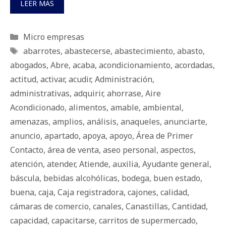
LEER MÁS
Categorías
Micro empresas
Etiquetas
abarrotes
,
abastecerse
,
abastecimiento
,
abasto
,
abogados
,
Abre
,
acaba
,
acondicionamiento
,
acordadas
,
actitud
,
activar
,
acudir
,
Administración
,
administrativas
,
adquirir
,
ahorrase
,
Aire
Acondicionado
,
alimentos
,
amable
,
ambiental
,
amenazas
,
amplios
,
análisis
,
anaqueles
,
anunciarte
,
anuncio
,
apartado
,
apoya
,
apoyo
,
Área de Primer
Contacto
,
área de venta
,
aseo personal
,
aspectos
,
atención
,
atender
,
Atiende
,
auxilia
,
Ayudante general
,
báscula
,
bebidas alcohólicas
,
bodega
,
buen estado
,
buena
,
caja
,
Caja registradora
,
cajones
,
calidad
,
cámaras de comercio
,
canales
,
Canastillas
,
Cantidad
,
capacidad
,
capacitarse
,
carritos de supermercado
,