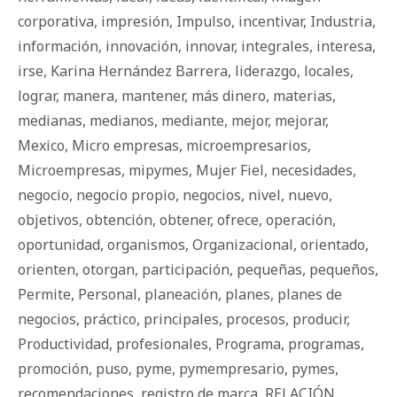
corporativa
,
impresión
,
Impulso
,
incentivar
,
Industria
,
información
,
innovación
,
innovar
,
integrales
,
interesa
,
irse
,
Karina Hernández Barrera
,
liderazgo
,
locales
,
lograr
,
manera
,
mantener
,
más dinero
,
materias
,
medianas
,
medianos
,
mediante
,
mejor
,
mejorar
,
Mexico
,
Micro empresas
,
microempresarios
,
Microempresas
,
mipymes
,
Mujer Fiel
,
necesidades
,
negocio
,
negocio propio
,
negocios
,
nivel
,
nuevo
,
objetivos
,
obtención
,
obtener
,
ofrece
,
operación
,
oportunidad
,
organismos
,
Organizacional
,
orientado
,
orienten
,
otorgan
,
participación
,
pequeñas
,
pequeños
,
Permite
,
Personal
,
planeación
,
planes
,
planes de
negocios
,
práctico
,
principales
,
procesos
,
producir
,
Productividad
,
profesionales
,
Programa
,
programas
,
promoción
,
puso
,
pyme
,
pymempresario
,
pymes
,
recomendaciones
,
registro de marca
,
RELACIÓN
,