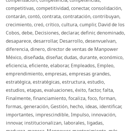
compensación
,
competencia
,
competencias
,
competitivas
,
competitividad
,
conectar
,
consolidación
,
contarán
,
contó
,
contrata
,
contratación
,
contribuyan
,
crecimiento
,
creó
,
crítico
,
cultura
,
cumplir
,
David de los
Cobos
,
debe
,
Decisiones
,
declarar
,
definir
,
denominado
,
desaparece
,
desarrollar
,
Desarrollo
,
desenvuelvan
,
diferencia
,
dinero
,
director de ventas de Manpower
México
,
diseñada
,
diseñar
,
dudas
,
durante
,
económico
,
eficiencia
,
eficiente
,
elaborar
,
Empleados
,
Empleo
,
emprendimiento
,
empresas
,
empresas grandes
,
estratégica
,
estratégicas
,
estructura
,
estudio
,
estudios
,
etapas
,
evaluaciones
,
éxito
,
factor
,
falta
,
Finalmente
,
financiamiento
,
focaliza
,
foco
,
forman
,
formas
,
generación
,
Gestión
,
hecho
,
ideas
,
identificar
,
importantes
,
imprescindible
,
Impulso
,
innovación
,
innovar
,
institucionalizan
,
laborales
,
ligadas
,