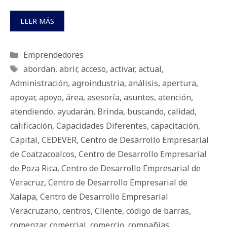
LEER MÁS
Categorías
Emprendedores
Etiquetas
abordan
,
abrir
,
acceso
,
activar
,
actual
,
Administración
,
agroindustria
,
análisis
,
apertura
,
apoyar
,
apoyo
,
área
,
asesoría
,
asuntos
,
atención
,
atendiendo
,
ayudarán
,
Brinda
,
buscando
,
calidad
,
calificación
,
Capacidades Diferentes
,
capacitación
,
Capital
,
CEDEVER
,
Centro de Desarrollo Empresarial
de Coatzacoalcos
,
Centro de Desarrollo Empresarial
de Poza Rica
,
Centro de Desarrollo Empresarial de
Veracruz
,
Centro de Desarrollo Empresarial de
Xalapa
,
Centro de Desarrollo Empresarial
Veracruzano
,
centros
,
Cliente
,
código de barras
,
comenzar
,
comercial
,
comercio
,
compañías
,