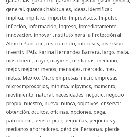
ganancias
,
garantice
,
garantizar
,
gastar
,
gasto
,
genera
,
general
,
guardar
,
habituales
,
ideas
,
identificar
,
implica
,
implícito
,
importe
,
imprevistos
,
Impulso
,
inflación
,
información
,
ingreso
,
inmediatamente
,
innovación
,
innovar
,
Instituto para la Protección al
Ahorro Bancario
,
instrumento
,
intereses
,
inversión
,
invertir
,
IPAB
,
Karina Hernández Barrera
,
largo
,
mala
,
más dinero
,
mayor
,
mayores
,
medianas
,
mediano
,
mejor
,
mejorar
,
menos
,
mensajes
,
mercado
,
mes
,
metas
,
Mexico
,
Micro empresas
,
micro empresas
,
microempresarios
,
mínima
,
mipymes
,
momento
,
movimiento
,
natural
,
necesidades
,
negocio
,
negocio
propio
,
nuestro
,
nuevo
,
nunca
,
objetivos
,
observar
,
obtención
,
ocultos
,
oficinas
,
opciones
,
paga
,
patrimonio
,
pensar
,
peor
,
pequeñas
,
pequeños y
medianos ahorradores
,
pérdida
,
Personas
,
pierde
,