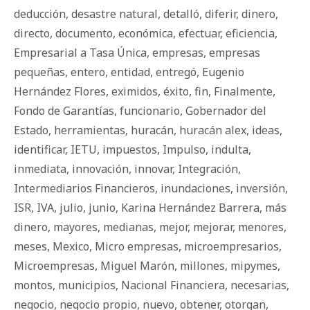
deducción
,
desastre natural
,
detalló
,
diferir
,
dinero
,
directo
,
documento
,
económica
,
efectuar
,
eficiencia
,
Empresarial a Tasa Única
,
empresas
,
empresas
pequeñas
,
entero
,
entidad
,
entregó
,
Eugenio
Hernández Flores
,
eximidos
,
éxito
,
fin
,
Finalmente
,
Fondo de Garantías
,
funcionario
,
Gobernador del
Estado
,
herramientas
,
huracán
,
huracán alex
,
ideas
,
identificar
,
IETU
,
impuestos
,
Impulso
,
indulta
,
inmediata
,
innovación
,
innovar
,
Integración
,
Intermediarios Financieros
,
inundaciones
,
inversión
,
ISR
,
IVA
,
julio
,
junio
,
Karina Hernández Barrera
,
más
dinero
,
mayores
,
medianas
,
mejor
,
mejorar
,
menores
,
meses
,
Mexico
,
Micro empresas
,
microempresarios
,
Microempresas
,
Miguel Marón
,
millones
,
mipymes
,
montos
,
municipios
,
Nacional Financiera
,
necesarias
,
negocio
,
negocio propio
,
nuevo
,
obtener
,
otorgan
,