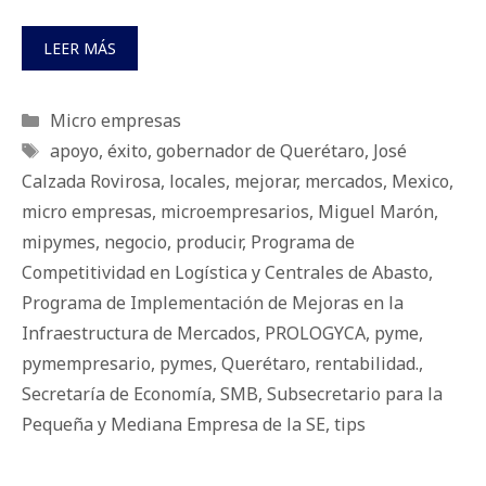
LEER MÁS
Categorías
Micro empresas
Etiquetas
apoyo
,
éxito
,
gobernador de Querétaro
,
José
Calzada Rovirosa
,
locales
,
mejorar
,
mercados
,
Mexico
,
micro empresas
,
microempresarios
,
Miguel Marón
,
mipymes
,
negocio
,
producir
,
Programa de
Competitividad en Logística y Centrales de Abasto
,
Programa de Implementación de Mejoras en la
Infraestructura de Mercados
,
PROLOGYCA
,
pyme
,
pymempresario
,
pymes
,
Querétaro
,
rentabilidad.
,
Secretaría de Economía
,
SMB
,
Subsecretario para la
Pequeña y Mediana Empresa de la SE
,
tips