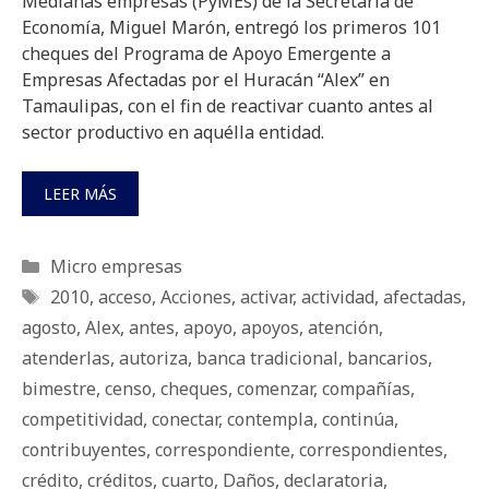
Medianas empresas (PyMEs) de la Secretaría de
Economía, Miguel Marón, entregó los primeros 101
cheques del Programa de Apoyo Emergente a
Empresas Afectadas por el Huracán “Alex” en
Tamaulipas, con el fin de reactivar cuanto antes al
sector productivo en aquélla entidad.
LEER MÁS
Categorías
Micro empresas
Etiquetas
2010
,
acceso
,
Acciones
,
activar
,
actividad
,
afectadas
,
agosto
,
Alex
,
antes
,
apoyo
,
apoyos
,
atención
,
atenderlas
,
autoriza
,
banca tradicional
,
bancarios
,
bimestre
,
censo
,
cheques
,
comenzar
,
compañías
,
competitividad
,
conectar
,
contempla
,
continúa
,
contribuyentes
,
correspondiente
,
correspondientes
,
crédito
,
créditos
,
cuarto
,
Daños
,
declaratoria
,