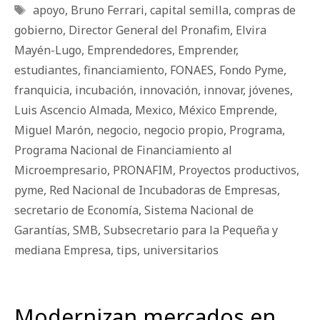
Etiquetas
apoyo
,
Bruno Ferrari
,
capital semilla
,
compras de
gobierno
,
Director General del Pronafim
,
Elvira
Mayén-Lugo
,
Emprendedores
,
Emprender
,
estudiantes
,
financiamiento
,
FONAES
,
Fondo Pyme
,
franquicia
,
incubación
,
innovación
,
innovar
,
jóvenes
,
Luis Ascencio Almada
,
Mexico
,
México Emprende
,
Miguel Marón
,
negocio
,
negocio propio
,
Programa
,
Programa Nacional de Financiamiento al
Microempresario
,
PRONAFIM
,
Proyectos productivos
,
pyme
,
Red Nacional de Incubadoras de Empresas
,
secretario de Economía
,
Sistema Nacional de
Garantías
,
SMB
,
Subsecretario para la Pequeña y
mediana Empresa
,
tips
,
universitarios
Modernizan mercados en