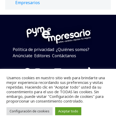
Empresarios
Política de privacidad
¿Quiénes somos?
Anúnciate
Editores
Contáctanos
Facebook
Instagram
Twitter
LinkedIn
Telegram
YouTube
TikTok
Usamos cookies en nuestro sitio web para brindarte una
mejor experiencia recordando sus preferencias y visitas
repetidas. Haciendo clic en "Aceptar todo" usted da su
consentimiento para el uso de TODAS las cookies. Sin
Pymempresario © 2025 Todos los derechos reservados.
embargo, puede visitar "Configuración de cookies" para
proporcionar un consentimiento controlado.
Se prohibe el uso de la información total o parcial sin
dar referencia a la fuente.
Configuración de cookies
Aceptar todo
Desarrollado por
yalla ya!