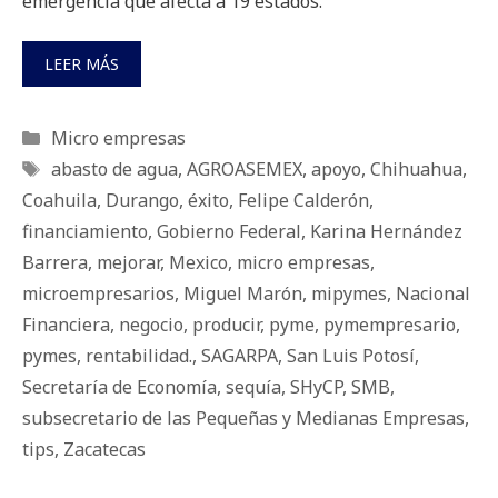
emergencia que afecta a 19 estados.
LEER MÁS
Categorías
Micro empresas
Etiquetas
abasto de agua
,
AGROASEMEX
,
apoyo
,
Chihuahua
,
Coahuila
,
Durango
,
éxito
,
Felipe Calderón
,
financiamiento
,
Gobierno Federal
,
Karina Hernández
Barrera
,
mejorar
,
Mexico
,
micro empresas
,
microempresarios
,
Miguel Marón
,
mipymes
,
Nacional
Financiera
,
negocio
,
producir
,
pyme
,
pymempresario
,
pymes
,
rentabilidad.
,
SAGARPA
,
San Luis Potosí
,
Secretaría de Economía
,
sequía
,
SHyCP
,
SMB
,
subsecretario de las Pequeñas y Medianas Empresas
,
tips
,
Zacatecas