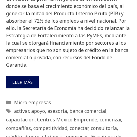
donde se basa el crecimiento económico del país, al
generar la mitad del Producto Interno Bruto (PIB) y
absorber el 72% de los empleos a nivel nacional. Por
ello, la Secretaría de Economía ha decidido relanzar la
Estrategia de Fortalecimiento a las PyMEs, mediante
la cual se otorgará financiamiento por sectores a los
empresarios que no son sujeto de crédito en la banca
comercial o privada, con recursos del Fondo de
Garantía.
LEER MÁS
Categorías
Micro empresas
Etiquetas
activar
,
apoyo
,
asesoría
,
banca comercial
,
capacitación
,
Centros México Emprende
,
comenzar
,
compañías
,
competitividad
,
conectar
,
consultoría
,
crédito
,
dinero
,
eficiencia
,
empresas
,
Estrategia de