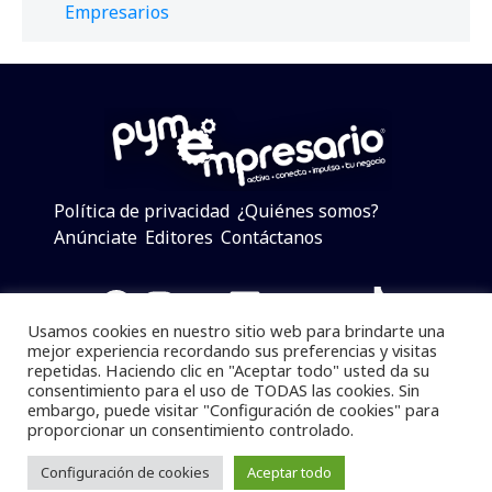
Empresarios
Política de privacidad
¿Quiénes somos?
Anúnciate
Editores
Contáctanos
Facebook
Instagram
Twitter
LinkedIn
Telegram
YouTube
TikTok
Usamos cookies en nuestro sitio web para brindarte una
mejor experiencia recordando sus preferencias y visitas
repetidas. Haciendo clic en "Aceptar todo" usted da su
consentimiento para el uso de TODAS las cookies. Sin
Pymempresario © 2025 Todos los derechos reservados.
embargo, puede visitar "Configuración de cookies" para
proporcionar un consentimiento controlado.
Se prohibe el uso de la información total o parcial sin
dar referencia a la fuente.
Configuración de cookies
Aceptar todo
Desarrollado por
yalla ya!