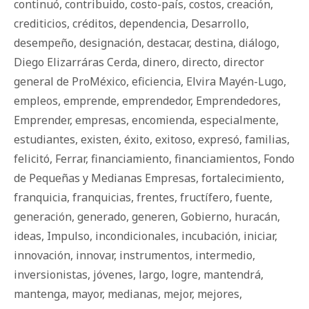
continuó
,
contribuido
,
costo-país
,
costos
,
creación
,
crediticios
,
créditos
,
dependencia
,
Desarrollo
,
desempeño
,
designación
,
destacar
,
destina
,
diálogo
,
Diego Elizarráras Cerda
,
dinero
,
directo
,
director
general de ProMéxico
,
eficiencia
,
Elvira Mayén-Lugo
,
empleos
,
emprende
,
emprendedor
,
Emprendedores
,
Emprender
,
empresas
,
encomienda
,
especialmente
,
estudiantes
,
existen
,
éxito
,
exitoso
,
expresó
,
familias
,
felicitó
,
Ferrar
,
financiamiento
,
financiamientos
,
Fondo
de Pequeñas y Medianas Empresas
,
fortalecimiento
,
franquicia
,
franquicias
,
frentes
,
fructífero
,
fuente
,
generación
,
generado
,
generen
,
Gobierno
,
huracán
,
ideas
,
Impulso
,
incondicionales
,
incubación
,
iniciar
,
innovación
,
innovar
,
instrumentos
,
intermedio
,
inversionistas
,
jóvenes
,
largo
,
logre
,
mantendrá
,
mantenga
,
mayor
,
medianas
,
mejor
,
mejores
,