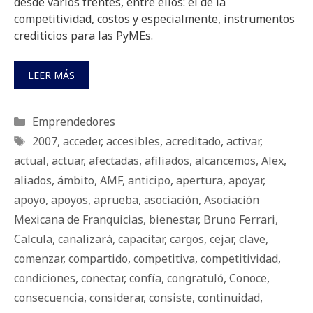
desde varios frentes, entre ellos: el de la
competitividad, costos y especialmente, instrumentos
crediticios para las PyMEs.
LEER MÁS
Categorías
Emprendedores
Etiquetas
2007
,
acceder
,
accesibles
,
acreditado
,
activar
,
actual
,
actuar
,
afectadas
,
afiliados
,
alcancemos
,
Alex
,
aliados
,
ámbito
,
AMF
,
anticipo
,
apertura
,
apoyar
,
apoyo
,
apoyos
,
aprueba
,
asociación
,
Asociación
Mexicana de Franquicias
,
bienestar
,
Bruno Ferrari
,
Calcula
,
canalizará
,
capacitar
,
cargos
,
cejar
,
clave
,
comenzar
,
compartido
,
competitiva
,
competitividad
,
condiciones
,
conectar
,
confía
,
congratuló
,
Conoce
,
consecuencia
,
considerar
,
consiste
,
continuidad
,