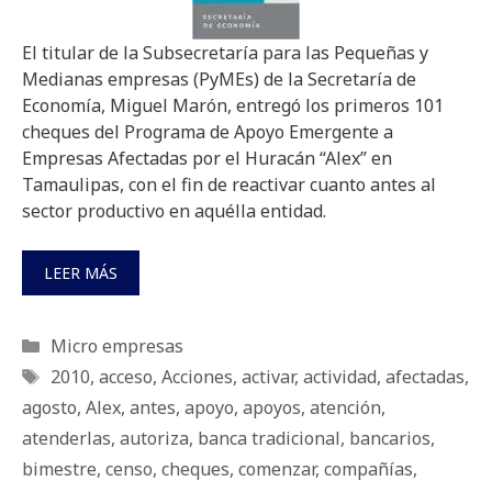
El titular de la Subsecretaría para las Pequeñas y
Medianas empresas (PyMEs) de la Secretaría de
Economía, Miguel Marón, entregó los primeros 101
cheques del Programa de Apoyo Emergente a
Empresas Afectadas por el Huracán “Alex” en
Tamaulipas, con el fin de reactivar cuanto antes al
sector productivo en aquélla entidad.
LEER MÁS
Categorías
Micro empresas
Etiquetas
2010
,
acceso
,
Acciones
,
activar
,
actividad
,
afectadas
,
agosto
,
Alex
,
antes
,
apoyo
,
apoyos
,
atención
,
atenderlas
,
autoriza
,
banca tradicional
,
bancarios
,
bimestre
,
censo
,
cheques
,
comenzar
,
compañías
,