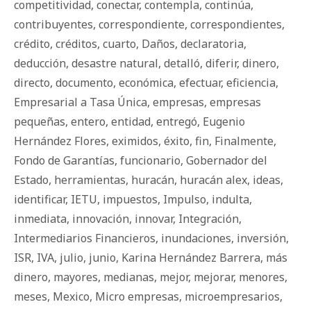
competitividad
,
conectar
,
contempla
,
continúa
,
contribuyentes
,
correspondiente
,
correspondientes
,
crédito
,
créditos
,
cuarto
,
Daños
,
declaratoria
,
deducción
,
desastre natural
,
detalló
,
diferir
,
dinero
,
directo
,
documento
,
económica
,
efectuar
,
eficiencia
,
Empresarial a Tasa Única
,
empresas
,
empresas
pequeñas
,
entero
,
entidad
,
entregó
,
Eugenio
Hernández Flores
,
eximidos
,
éxito
,
fin
,
Finalmente
,
Fondo de Garantías
,
funcionario
,
Gobernador del
Estado
,
herramientas
,
huracán
,
huracán alex
,
ideas
,
identificar
,
IETU
,
impuestos
,
Impulso
,
indulta
,
inmediata
,
innovación
,
innovar
,
Integración
,
Intermediarios Financieros
,
inundaciones
,
inversión
,
ISR
,
IVA
,
julio
,
junio
,
Karina Hernández Barrera
,
más
dinero
,
mayores
,
medianas
,
mejor
,
mejorar
,
menores
,
meses
,
Mexico
,
Micro empresas
,
microempresarios
,