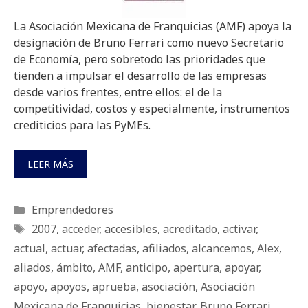
La Asociación Mexicana de Franquicias (AMF) apoya la
designación de Bruno Ferrari como nuevo Secretario
de Economía, pero sobretodo las prioridades que
tienden a impulsar el desarrollo de las empresas
desde varios frentes, entre ellos: el de la
competitividad, costos y especialmente, instrumentos
crediticios para las PyMEs.
LEER MÁS
Categorías
Emprendedores
Etiquetas
2007
,
acceder
,
accesibles
,
acreditado
,
activar
,
actual
,
actuar
,
afectadas
,
afiliados
,
alcancemos
,
Alex
,
aliados
,
ámbito
,
AMF
,
anticipo
,
apertura
,
apoyar
,
apoyo
,
apoyos
,
aprueba
,
asociación
,
Asociación
Mexicana de Franquicias
,
bienestar
,
Bruno Ferrari
,