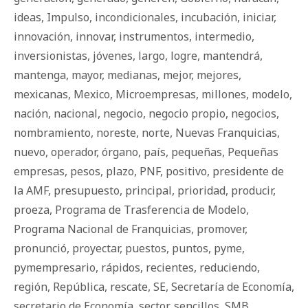
ideas
,
Impulso
,
incondicionales
,
incubación
,
iniciar
,
innovación
,
innovar
,
instrumentos
,
intermedio
,
inversionistas
,
jóvenes
,
largo
,
logre
,
mantendrá
,
mantenga
,
mayor
,
medianas
,
mejor
,
mejores
,
mexicanas
,
Mexico
,
Microempresas
,
millones
,
modelo
,
nación
,
nacional
,
negocio
,
negocio propio
,
negocios
,
nombramiento
,
noreste
,
norte
,
Nuevas Franquicias
,
nuevo
,
operador
,
órgano
,
país
,
pequeñas
,
Pequeñas
empresas
,
pesos
,
plazo
,
PNF
,
positivo
,
presidente de
la AMF
,
presupuesto
,
principal
,
prioridad
,
producir
,
proeza
,
Programa de Trasferencia de Modelo
,
Programa Nacional de Franquicias
,
promover
,
pronunció
,
proyectar
,
puestos
,
puntos
,
pyme
,
pymempresario
,
rápidos
,
recientes
,
reduciendo
,
región
,
República
,
rescate
,
SE
,
Secretaría de Economía
,
secretario de Economía
,
sector
,
sencillos
,
SMB
,