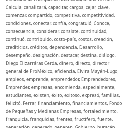
Calcula
,
canalizará
,
capacitar
,
cargos
,
cejar
,
clave
,
comenzar
,
compartido
,
competitiva
,
competitividad
,
condiciones
,
conectar
,
confía
,
congratuló
,
Conoce
,
consecuencia
,
considerar
,
consiste
,
continuidad
,
continuó
,
contribuido
,
costo-país
,
costos
,
creación
,
crediticios
,
créditos
,
dependencia
,
Desarrollo
,
desempeño
,
designación
,
destacar
,
destina
,
diálogo
,
Diego Elizarráras Cerda
,
dinero
,
directo
,
director
general de ProMéxico
,
eficiencia
,
Elvira Mayén-Lugo
,
empleos
,
emprende
,
emprendedor
,
Emprendedores
,
Emprender
,
empresas
,
encomienda
,
especialmente
,
estudiantes
,
existen
,
éxito
,
exitoso
,
expresó
,
familias
,
felicitó
,
Ferrar
,
financiamiento
,
financiamientos
,
Fondo
de Pequeñas y Medianas Empresas
,
fortalecimiento
,
franquicia
,
franquicias
,
frentes
,
fructífero
,
fuente
,
generación
,
generado
,
generen
,
Gobierno
,
huracán
,