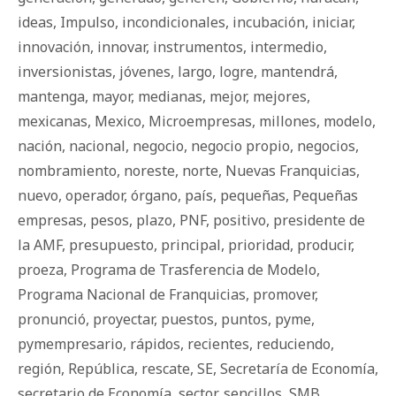
ideas
,
Impulso
,
incondicionales
,
incubación
,
iniciar
,
innovación
,
innovar
,
instrumentos
,
intermedio
,
inversionistas
,
jóvenes
,
largo
,
logre
,
mantendrá
,
mantenga
,
mayor
,
medianas
,
mejor
,
mejores
,
mexicanas
,
Mexico
,
Microempresas
,
millones
,
modelo
,
nación
,
nacional
,
negocio
,
negocio propio
,
negocios
,
nombramiento
,
noreste
,
norte
,
Nuevas Franquicias
,
nuevo
,
operador
,
órgano
,
país
,
pequeñas
,
Pequeñas
empresas
,
pesos
,
plazo
,
PNF
,
positivo
,
presidente de
la AMF
,
presupuesto
,
principal
,
prioridad
,
producir
,
proeza
,
Programa de Trasferencia de Modelo
,
Programa Nacional de Franquicias
,
promover
,
pronunció
,
proyectar
,
puestos
,
puntos
,
pyme
,
pymempresario
,
rápidos
,
recientes
,
reduciendo
,
región
,
República
,
rescate
,
SE
,
Secretaría de Economía
,
secretario de Economía
,
sector
,
sencillos
,
SMB
,