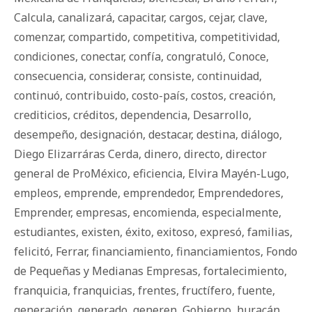
Calcula
,
canalizará
,
capacitar
,
cargos
,
cejar
,
clave
,
comenzar
,
compartido
,
competitiva
,
competitividad
,
condiciones
,
conectar
,
confía
,
congratuló
,
Conoce
,
consecuencia
,
considerar
,
consiste
,
continuidad
,
continuó
,
contribuido
,
costo-país
,
costos
,
creación
,
crediticios
,
créditos
,
dependencia
,
Desarrollo
,
desempeño
,
designación
,
destacar
,
destina
,
diálogo
,
Diego Elizarráras Cerda
,
dinero
,
directo
,
director
general de ProMéxico
,
eficiencia
,
Elvira Mayén-Lugo
,
empleos
,
emprende
,
emprendedor
,
Emprendedores
,
Emprender
,
empresas
,
encomienda
,
especialmente
,
estudiantes
,
existen
,
éxito
,
exitoso
,
expresó
,
familias
,
felicitó
,
Ferrar
,
financiamiento
,
financiamientos
,
Fondo
de Pequeñas y Medianas Empresas
,
fortalecimiento
,
franquicia
,
franquicias
,
frentes
,
fructífero
,
fuente
,
generación
,
generado
,
generen
,
Gobierno
,
huracán
,