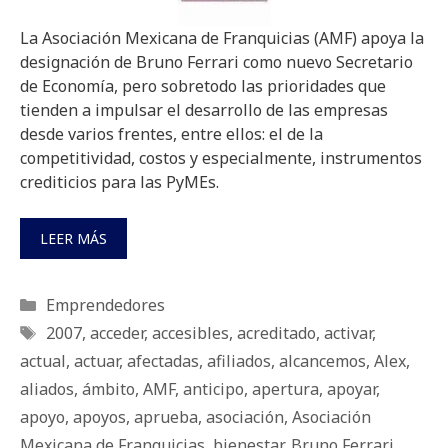
La Asociación Mexicana de Franquicias (AMF) apoya la
designación de Bruno Ferrari como nuevo Secretario
de Economía, pero sobretodo las prioridades que
tienden a impulsar el desarrollo de las empresas
desde varios frentes, entre ellos: el de la
competitividad, costos y especialmente, instrumentos
crediticios para las PyMEs.
LEER MÁS
Categorías
Emprendedores
Etiquetas
2007
,
acceder
,
accesibles
,
acreditado
,
activar
,
actual
,
actuar
,
afectadas
,
afiliados
,
alcancemos
,
Alex
,
aliados
,
ámbito
,
AMF
,
anticipo
,
apertura
,
apoyar
,
apoyo
,
apoyos
,
aprueba
,
asociación
,
Asociación
Mexicana de Franquicias
,
bienestar
,
Bruno Ferrari
,