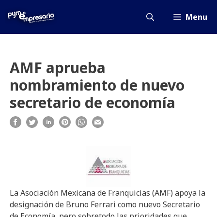
Saltar
al
Menu
contenido
AMF aprueba
nombramiento de nuevo
secretario de economía
La Asociación Mexicana de Franquicias (AMF) apoya la
designación de Bruno Ferrari como nuevo Secretario
de Economía, pero sobretodo las prioridades que