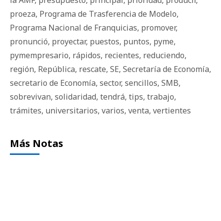
la AMF
,
presupuesto
,
principal
,
prioridad
,
producir
,
proeza
,
Programa de Trasferencia de Modelo
,
Programa Nacional de Franquicias
,
promover
,
pronunció
,
proyectar
,
puestos
,
puntos
,
pyme
,
pymempresario
,
rápidos
,
recientes
,
reduciendo
,
región
,
República
,
rescate
,
SE
,
Secretaría de Economía
,
secretario de Economía
,
sector
,
sencillos
,
SMB
,
sobrevivan
,
solidaridad
,
tendrá
,
tips
,
trabajo
,
trámites
,
universitarios
,
varios
,
venta
,
vertientes
Más Notas