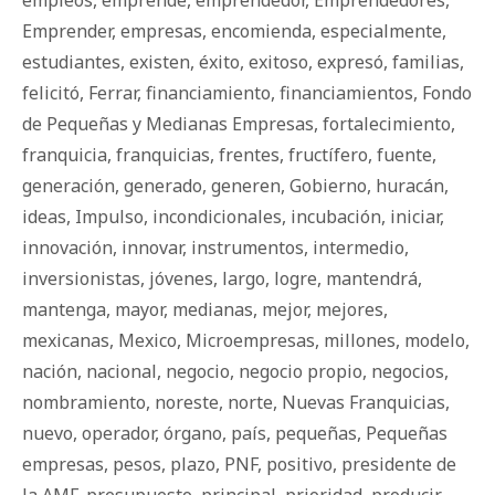
empleos
,
emprende
,
emprendedor
,
Emprendedores
,
Emprender
,
empresas
,
encomienda
,
especialmente
,
estudiantes
,
existen
,
éxito
,
exitoso
,
expresó
,
familias
,
felicitó
,
Ferrar
,
financiamiento
,
financiamientos
,
Fondo
de Pequeñas y Medianas Empresas
,
fortalecimiento
,
franquicia
,
franquicias
,
frentes
,
fructífero
,
fuente
,
generación
,
generado
,
generen
,
Gobierno
,
huracán
,
ideas
,
Impulso
,
incondicionales
,
incubación
,
iniciar
,
innovación
,
innovar
,
instrumentos
,
intermedio
,
inversionistas
,
jóvenes
,
largo
,
logre
,
mantendrá
,
mantenga
,
mayor
,
medianas
,
mejor
,
mejores
,
mexicanas
,
Mexico
,
Microempresas
,
millones
,
modelo
,
nación
,
nacional
,
negocio
,
negocio propio
,
negocios
,
nombramiento
,
noreste
,
norte
,
Nuevas Franquicias
,
nuevo
,
operador
,
órgano
,
país
,
pequeñas
,
Pequeñas
empresas
,
pesos
,
plazo
,
PNF
,
positivo
,
presidente de