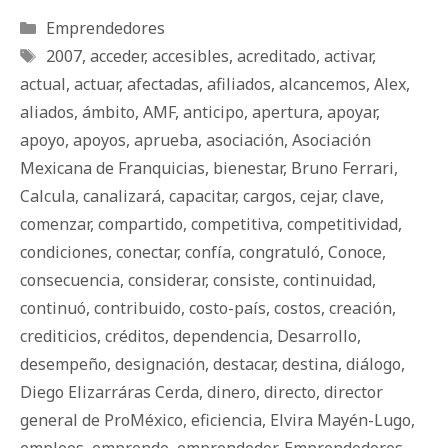
Categorías
Emprendedores
Etiquetas
2007
,
acceder
,
accesibles
,
acreditado
,
activar
,
actual
,
actuar
,
afectadas
,
afiliados
,
alcancemos
,
Alex
,
aliados
,
ámbito
,
AMF
,
anticipo
,
apertura
,
apoyar
,
apoyo
,
apoyos
,
aprueba
,
asociación
,
Asociación
Mexicana de Franquicias
,
bienestar
,
Bruno Ferrari
,
Calcula
,
canalizará
,
capacitar
,
cargos
,
cejar
,
clave
,
comenzar
,
compartido
,
competitiva
,
competitividad
,
condiciones
,
conectar
,
confía
,
congratuló
,
Conoce
,
consecuencia
,
considerar
,
consiste
,
continuidad
,
continuó
,
contribuido
,
costo-país
,
costos
,
creación
,
crediticios
,
créditos
,
dependencia
,
Desarrollo
,
desempeño
,
designación
,
destacar
,
destina
,
diálogo
,
Diego Elizarráras Cerda
,
dinero
,
directo
,
director
general de ProMéxico
,
eficiencia
,
Elvira Mayén-Lugo
,