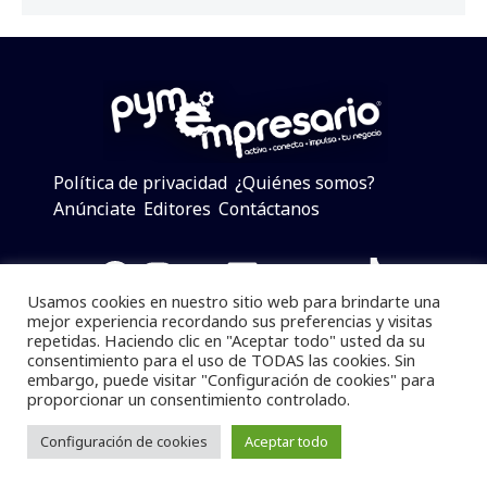
Política de privacidad
¿Quiénes somos?
Anúnciate
Editores
Contáctanos
Facebook
Instagram
Twitter
LinkedIn
Telegram
YouTube
TikTok
Usamos cookies en nuestro sitio web para brindarte una
mejor experiencia recordando sus preferencias y visitas
repetidas. Haciendo clic en "Aceptar todo" usted da su
consentimiento para el uso de TODAS las cookies. Sin
Pymempresario © 2025 Todos los derechos reservados.
embargo, puede visitar "Configuración de cookies" para
proporcionar un consentimiento controlado.
Se prohibe el uso de la información total o parcial sin
dar referencia a la fuente.
Configuración de cookies
Aceptar todo
Desarrollado por
yalla ya!