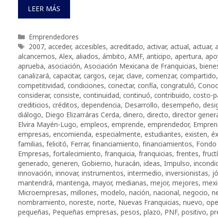
LEER MÁS
Categorías
Emprendedores
Etiquetas
2007
,
acceder
,
accesibles
,
acreditado
,
activar
,
actual
,
actuar
,
alcancemos
,
Alex
,
aliados
,
ámbito
,
AMF
,
anticipo
,
apertura
,
apo
aprueba
,
asociación
,
Asociación Mexicana de Franquicias
,
biene
canalizará
,
capacitar
,
cargos
,
cejar
,
clave
,
comenzar
,
compartido
competitividad
,
condiciones
,
conectar
,
confía
,
congratuló
,
Conoc
considerar
,
consiste
,
continuidad
,
continuó
,
contribuido
,
costo-p
crediticios
,
créditos
,
dependencia
,
Desarrollo
,
desempeño
,
desi
diálogo
,
Diego Elizarráras Cerda
,
dinero
,
directo
,
director gener
Elvira Mayén-Lugo
,
empleos
,
emprende
,
emprendedor
,
Empren
empresas
,
encomienda
,
especialmente
,
estudiantes
,
existen
,
éx
familias
,
felicitó
,
Ferrar
,
financiamiento
,
financiamientos
,
Fondo 
Empresas
,
fortalecimiento
,
franquicia
,
franquicias
,
frentes
,
fruct
generado
,
generen
,
Gobierno
,
huracán
,
ideas
,
Impulso
,
incondi
innovación
,
innovar
,
instrumentos
,
intermedio
,
inversionistas
,
j
mantendrá
,
mantenga
,
mayor
,
medianas
,
mejor
,
mejores
,
mexi
Microempresas
,
millones
,
modelo
,
nación
,
nacional
,
negocio
,
n
nombramiento
,
noreste
,
norte
,
Nuevas Franquicias
,
nuevo
,
ope
pequeñas
,
Pequeñas empresas
,
pesos
,
plazo
,
PNF
,
positivo
,
pr