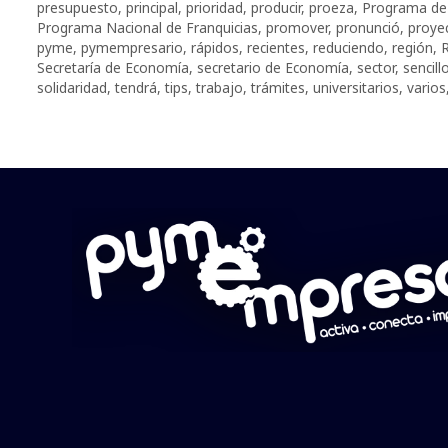
presupuesto
,
principal
,
prioridad
,
producir
,
proeza
,
Programa de 
Programa Nacional de Franquicias
,
promover
,
pronunció
,
proyec
pyme
,
pymempresario
,
rápidos
,
recientes
,
reduciendo
,
región
,
R
Secretaría de Economía
,
secretario de Economía
,
sector
,
sencill
solidaridad
,
tendrá
,
tips
,
trabajo
,
trámites
,
universitarios
,
varios