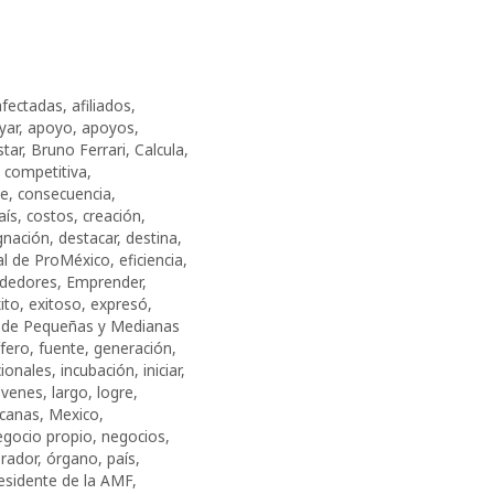
afectadas
,
afiliados
,
yar
,
apoyo
,
apoyos
,
star
,
Bruno Ferrari
,
Calcula
,
,
competitiva
,
e
,
consecuencia
,
aís
,
costos
,
creación
,
gnación
,
destacar
,
destina
,
al de ProMéxico
,
eficiencia
,
dedores
,
Emprender
,
ito
,
exitoso
,
expresó
,
de Pequeñas y Medianas
ífero
,
fuente
,
generación
,
cionales
,
incubación
,
iniciar
,
óvenes
,
largo
,
logre
,
canas
,
Mexico
,
egocio propio
,
negocios
,
rador
,
órgano
,
país
,
esidente de la AMF
,