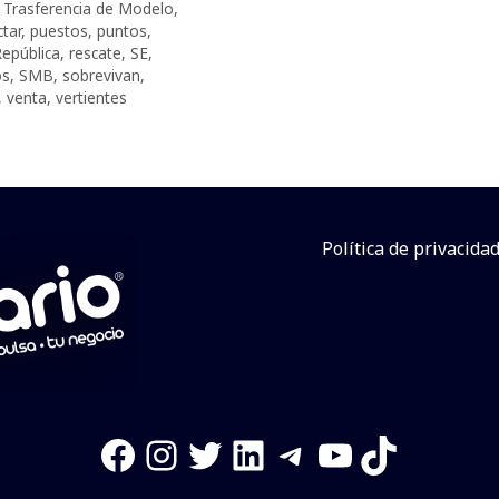
Trasferencia de Modelo
,
tar
,
puestos
,
puntos
,
epública
,
rescate
,
SE
,
os
,
SMB
,
sobrevivan
,
,
venta
,
vertientes
Política de privacida
Facebook
Instagram
Twitter
LinkedIn
Telegram
YouTube
TikTok