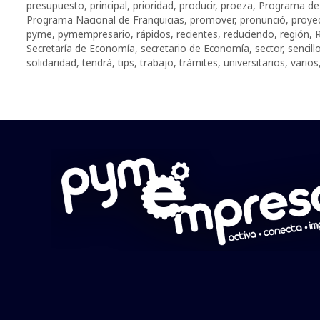
presupuesto
,
principal
,
prioridad
,
producir
,
proeza
,
Programa de 
Programa Nacional de Franquicias
,
promover
,
pronunció
,
proyec
pyme
,
pymempresario
,
rápidos
,
recientes
,
reduciendo
,
región
,
R
Secretaría de Economía
,
secretario de Economía
,
sector
,
sencill
solidaridad
,
tendrá
,
tips
,
trabajo
,
trámites
,
universitarios
,
varios