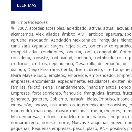
LEER MÁS
Categorías
Emprendedores
Etiquetas
2007
,
acceder
,
accesibles
,
acreditado
,
activar
,
actual
,
actuar
,
alcancemos
,
Alex
,
aliados
,
ámbito
,
AMF
,
anticipo
,
apertura
,
apo
aprueba
,
asociación
,
Asociación Mexicana de Franquicias
,
biene
canalizará
,
capacitar
,
cargos
,
cejar
,
clave
,
comenzar
,
compartido
competitividad
,
condiciones
,
conectar
,
confía
,
congratuló
,
Conoc
considerar
,
consiste
,
continuidad
,
continuó
,
contribuido
,
costo-p
crediticios
,
créditos
,
dependencia
,
Desarrollo
,
desempeño
,
desi
diálogo
,
Diego Elizarráras Cerda
,
dinero
,
directo
,
director gener
Elvira Mayén-Lugo
,
empleos
,
emprende
,
emprendedor
,
Empren
empresas
,
encomienda
,
especialmente
,
estudiantes
,
existen
,
éx
familias
,
felicitó
,
Ferrar
,
financiamiento
,
financiamientos
,
Fondo 
Empresas
,
fortalecimiento
,
franquicia
,
franquicias
,
frentes
,
fruct
generado
,
generen
,
Gobierno
,
huracán
,
ideas
,
Impulso
,
incondi
innovación
,
innovar
,
instrumentos
,
intermedio
,
inversionistas
,
j
mantendrá
,
mantenga
,
mayor
,
medianas
,
mejor
,
mejores
,
mexi
Microempresas
,
millones
,
modelo
,
nación
,
nacional
,
negocio
,
n
nombramiento
,
noreste
,
norte
,
Nuevas Franquicias
,
nuevo
,
ope
pequeñas
,
Pequeñas empresas
,
pesos
,
plazo
,
PNF
,
positivo
,
pr