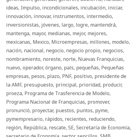
ideas
,
Impulso
,
incondicionales
,
incubación
,
iniciar
,
innovación
,
innovar
,
instrumentos
,
intermedio
,
inversionistas
,
jóvenes
,
largo
,
logre
,
mantendrá
,
mantenga
,
mayor
,
medianas
,
mejor
,
mejores
,
mexicanas
,
Mexico
,
Microempresas
,
millones
,
modelo
,
nación
,
nacional
,
negocio
,
negocio propio
,
negocios
,
nombramiento
,
noreste
,
norte
,
Nuevas Franquicias
,
nuevo
,
operador
,
órgano
,
país
,
pequeñas
,
Pequeñas
empresas
,
pesos
,
plazo
,
PNF
,
positivo
,
presidente de
la AMF
,
presupuesto
,
principal
,
prioridad
,
producir
,
proeza
,
Programa de Trasferencia de Modelo
,
Programa Nacional de Franquicias
,
promover
,
pronunció
,
proyectar
,
puestos
,
puntos
,
pyme
,
pymempresario
,
rápidos
,
recientes
,
reduciendo
,
región
,
República
,
rescate
,
SE
,
Secretaría de Economía
,
secretario de Economía
,
sector
,
sencillos
,
SMB
,