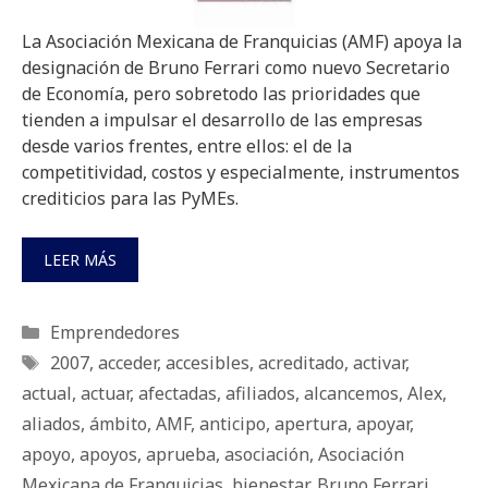
La Asociación Mexicana de Franquicias (AMF) apoya la
designación de Bruno Ferrari como nuevo Secretario
de Economía, pero sobretodo las prioridades que
tienden a impulsar el desarrollo de las empresas
desde varios frentes, entre ellos: el de la
competitividad, costos y especialmente, instrumentos
crediticios para las PyMEs.
LEER MÁS
Categorías
Emprendedores
Etiquetas
2007
,
acceder
,
accesibles
,
acreditado
,
activar
,
actual
,
actuar
,
afectadas
,
afiliados
,
alcancemos
,
Alex
,
aliados
,
ámbito
,
AMF
,
anticipo
,
apertura
,
apoyar
,
apoyo
,
apoyos
,
aprueba
,
asociación
,
Asociación
Mexicana de Franquicias
,
bienestar
,
Bruno Ferrari
,