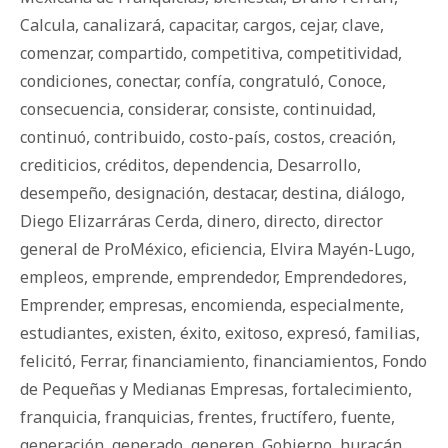
Calcula
,
canalizará
,
capacitar
,
cargos
,
cejar
,
clave
,
comenzar
,
compartido
,
competitiva
,
competitividad
,
condiciones
,
conectar
,
confía
,
congratuló
,
Conoce
,
consecuencia
,
considerar
,
consiste
,
continuidad
,
continuó
,
contribuido
,
costo-país
,
costos
,
creación
,
crediticios
,
créditos
,
dependencia
,
Desarrollo
,
desempeño
,
designación
,
destacar
,
destina
,
diálogo
,
Diego Elizarráras Cerda
,
dinero
,
directo
,
director
general de ProMéxico
,
eficiencia
,
Elvira Mayén-Lugo
,
empleos
,
emprende
,
emprendedor
,
Emprendedores
,
Emprender
,
empresas
,
encomienda
,
especialmente
,
estudiantes
,
existen
,
éxito
,
exitoso
,
expresó
,
familias
,
felicitó
,
Ferrar
,
financiamiento
,
financiamientos
,
Fondo
de Pequeñas y Medianas Empresas
,
fortalecimiento
,
franquicia
,
franquicias
,
frentes
,
fructífero
,
fuente
,
generación
,
generado
,
generen
,
Gobierno
,
huracán
,