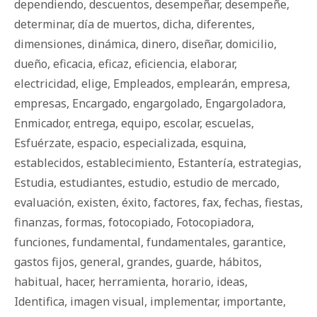
dependiendo
,
descuentos
,
desempeñar
,
desempeñe
,
determinar
,
día de muertos
,
dicha
,
diferentes
,
dimensiones
,
dinámica
,
dinero
,
diseñar
,
domicilio
,
dueño
,
eficacia
,
eficaz
,
eficiencia
,
elaborar
,
electricidad
,
elige
,
Empleados
,
emplearán
,
empresa
,
empresas
,
Encargado
,
engargolado
,
Engargoladora
,
Enmicador
,
entrega
,
equipo
,
escolar
,
escuelas
,
Esfuérzate
,
espacio
,
especializada
,
esquina
,
establecidos
,
establecimiento
,
Estantería
,
estrategias
,
Estudia
,
estudiantes
,
estudio
,
estudio de mercado
,
evaluación
,
existen
,
éxito
,
factores
,
fax
,
fechas
,
fiestas
,
finanzas
,
formas
,
fotocopiado
,
Fotocopiadora
,
funciones
,
fundamental
,
fundamentales
,
garantice
,
gastos fijos
,
general
,
grandes
,
guarde
,
há­bi­tos
,
habitual
,
hacer
,
herramienta
,
horario
,
ideas
,
Identifica
,
imagen visual
,
implementar
,
importante
,