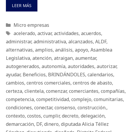
LEER MÁS
Categorías
Micro empresas
Etiquetas
acelerado
,
activar
,
actividades
,
acuerdos
,
administrar
,
administrativa
,
alcanzados
,
ALDF
,
alternativas
,
amplios
,
análisis
,
apoyo
,
Asamblea
Legislativa
,
atención
,
atraigan
,
aumentar
,
autogenerados
,
autonomía
,
autoridades
,
autorizar
,
ayudar
,
Beneficios
,
BRINDÁNDOLES
,
calendarios
,
cambios
,
centros comerciales
,
centros de abasto
,
certeza
,
clientela
,
comenzar
,
comerciantes
,
compañías
,
competencia
,
competitividad
,
complejo
,
comunitarias
,
condiciones
,
conectar
,
consenso
,
construcción.
,
contexto
,
costos
,
cumplir
,
decreto
,
delegación
,
demarcación
,
DF
,
dinero
,
diputada Alicia Téllez