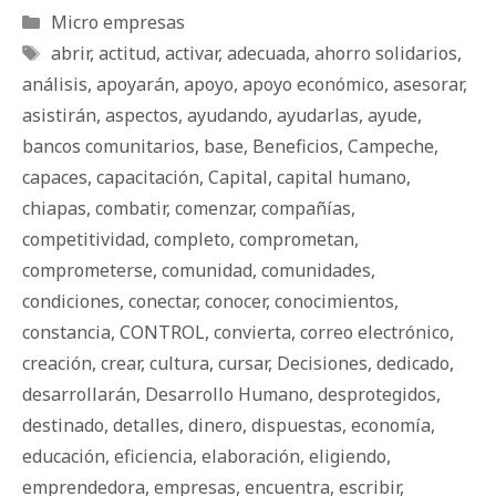
Categorías
Micro empresas
Etiquetas
abrir
,
actitud
,
activar
,
adecuada
,
ahorro solidarios
,
análisis
,
apoyarán
,
apoyo
,
apoyo económico
,
asesorar
,
asistirán
,
aspectos
,
ayudando
,
ayudarlas
,
ayude
,
bancos comunitarios
,
base
,
Beneficios
,
Campeche
,
capaces
,
capacitación
,
Capital
,
capital humano
,
chiapas
,
combatir
,
comenzar
,
compañías
,
competitividad
,
completo
,
comprometan
,
comprometerse
,
comunidad
,
comunidades
,
condiciones
,
conectar
,
conocer
,
conocimientos
,
constancia
,
CONTROL
,
convierta
,
correo electrónico
,
creación
,
crear
,
cultura
,
cursar
,
Decisiones
,
dedicado
,
desarrollarán
,
Desarrollo Humano
,
desprotegidos
,
destinado
,
detalles
,
dinero
,
dispuestas
,
economía
,
educación
,
eficiencia
,
elaboración
,
eligiendo
,
emprendedora
,
empresas
,
encuentra
,
escribir
,