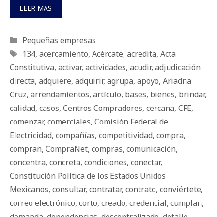
LEER MÁS
Categorías
Pequeñas empresas
Etiquetas
134
,
acercamiento
,
Acércate
,
acredita
,
Acta
Constitutiva
,
activar
,
actividades
,
acudir
,
adjudicación
directa
,
adquiere
,
adquirir
,
agrupa
,
apoyo
,
Ariadna
Cruz
,
arrendamientos
,
artículo
,
bases
,
bienes
,
brindar
,
calidad
,
casos
,
Centros Compradores
,
cercana
,
CFE
,
comenzar
,
comerciales
,
Comisión Federal de
Electricidad
,
compañías
,
competitividad
,
compra
,
compran
,
CompraNet
,
compras
,
comunicación
,
concentra
,
concreta
,
condiciones
,
conectar
,
Constitución Política de los Estados Unidos
Mexicanos
,
consultar
,
contratar
,
contrato
,
conviértete
,
correo electrónico
,
corto
,
creado
,
credencial
,
cumplan
,
demanda
,
dependencias
,
descentralizado
,
detalle
,