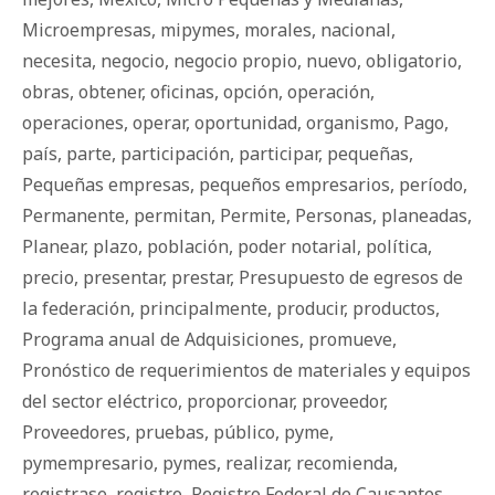
Microempresas
,
mipymes
,
morales
,
nacional
,
necesita
,
negocio
,
negocio propio
,
nuevo
,
obligatorio
,
obras
,
obtener
,
oficinas
,
opción
,
operación
,
operaciones
,
operar
,
oportunidad
,
organismo
,
Pago
,
país
,
parte
,
participación
,
participar
,
pequeñas
,
Pequeñas empresas
,
pequeños empresarios
,
período
,
Permanente
,
permitan
,
Permite
,
Personas
,
planeadas
,
Planear
,
plazo
,
población
,
poder notarial
,
política
,
precio
,
presentar
,
prestar
,
Presupuesto de egresos de
la federación
,
principalmente
,
producir
,
productos
,
Programa anual de Adquisiciones
,
promueve
,
Pronóstico de requerimientos de materiales y equipos
del sector eléctrico
,
proporcionar
,
proveedor
,
Proveedores
,
pruebas
,
público
,
pyme
,
pymempresario
,
pymes
,
realizar
,
recomienda
,
registrase
,
registro
,
Registro Federal de Causantes
,