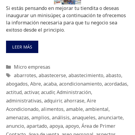
Si estás pensando en mejorar tu tiendita o deseas
inaugurar un minisúper, a continuación te ofrecemos
la información necesaria para que tu negocio sea
exitoso desde el principio.
LEER MÁS
Categorías
Micro empresas
Etiquetas
abarrotes
,
abastecerse
,
abastecimiento
,
abasto
,
abogados
,
Abre
,
acaba
,
acondicionamiento
,
acordadas
,
actitud
,
activar
,
acudir
,
Administración
,
administrativas
,
adquirir
,
ahorrase
,
Aire
Acondicionado
,
alimentos
,
amable
,
ambiental
,
amenazas
,
amplios
,
análisis
,
anaqueles
,
anunciarte
,
anuncio
,
apartado
,
apoya
,
apoyo
,
Área de Primer
Contacto
,
área de venta
,
aseo personal
,
aspectos
,