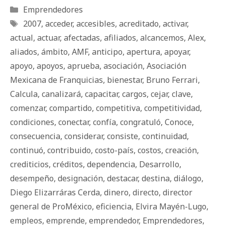
Categorías
Emprendedores
Etiquetas
2007
,
acceder
,
accesibles
,
acreditado
,
activar
,
actual
,
actuar
,
afectadas
,
afiliados
,
alcancemos
,
Alex
,
aliados
,
ámbito
,
AMF
,
anticipo
,
apertura
,
apoyar
,
apoyo
,
apoyos
,
aprueba
,
asociación
,
Asociación
Mexicana de Franquicias
,
bienestar
,
Bruno Ferrari
,
Calcula
,
canalizará
,
capacitar
,
cargos
,
cejar
,
clave
,
comenzar
,
compartido
,
competitiva
,
competitividad
,
condiciones
,
conectar
,
confía
,
congratuló
,
Conoce
,
consecuencia
,
considerar
,
consiste
,
continuidad
,
continuó
,
contribuido
,
costo-país
,
costos
,
creación
,
crediticios
,
créditos
,
dependencia
,
Desarrollo
,
desempeño
,
designación
,
destacar
,
destina
,
diálogo
,
Diego Elizarráras Cerda
,
dinero
,
directo
,
director
general de ProMéxico
,
eficiencia
,
Elvira Mayén-Lugo
,
empleos
,
emprende
,
emprendedor
,
Emprendedores
,