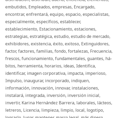
embutidos
,
Empleados
,
empresas
,
Encargado
,
encontrar
,
enfrentará
,
equipo
,
espacio
,
especialistas
,
especialmente
,
específicos
,
establecer
,
establecimiento
,
Estacionamiento
,
estaciones
,
estrategias
,
estratégica
,
estudio
,
estudio de mercado
,
exhibidores
,
existencia
,
éxito
,
exitoso
,
Extinguidores
,
factor
,
factores
,
familias
,
fondo
,
fortalezas
,
Frecuencia
,
frescos
,
funcionamiento
,
fundamentales
,
guantes
,
há­
bi­tos
,
herramienta
,
horarios
,
ideas
,
Identifica
,
identificar
,
imagen corporativa
,
impacta
,
imperioso
,
Impulso
,
inaugurar
,
incorporado
,
indiquen
,
información
,
innovación
,
innovar
,
instalaciones
,
instalará
,
integrada
,
inversión
,
inversión inicial
,
invertir
,
Karina Hernández Barrera
,
laborales
,
lácteos
,
letreros
,
Licencia
,
limpieza
,
limpio
,
local
,
logotipo
,
lograrlo
,
lugar
,
mantener
,
marco legal
,
más dinero
,