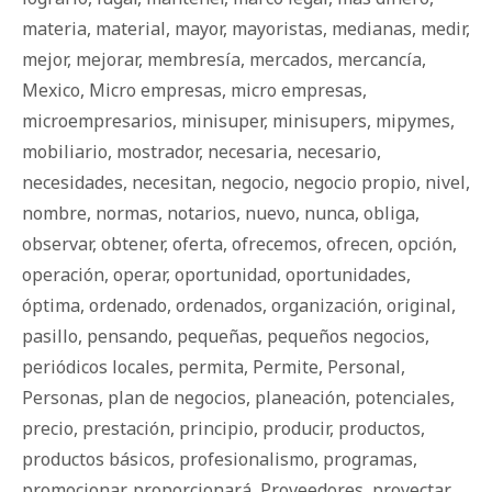
materia
,
material
,
mayor
,
mayoristas
,
medianas
,
medir
,
mejor
,
mejorar
,
membresía
,
mercados
,
mercancía
,
Mexico
,
Micro empresas
,
micro empresas
,
microempresarios
,
minisuper
,
minisupers
,
mipymes
,
mobiliario
,
mostrador
,
necesaria
,
necesario
,
necesidades
,
necesitan
,
negocio
,
negocio propio
,
nivel
,
nombre
,
normas
,
notarios
,
nuevo
,
nunca
,
obliga
,
observar
,
obtener
,
oferta
,
ofrecemos
,
ofrecen
,
opción
,
operación
,
operar
,
oportunidad
,
oportunidades
,
óptima
,
ordenado
,
ordenados
,
organización
,
original
,
pasillo
,
pensando
,
pequeñas
,
pequeños negocios
,
periódicos locales
,
permita
,
Permite
,
Personal
,
Personas
,
plan de negocios
,
planeación
,
potenciales
,
precio
,
prestación
,
principio
,
producir
,
productos
,
productos básicos
,
profesionalismo
,
programas
,
promocionar
,
proporcionará
,
Proveedores
,
proyectar
,