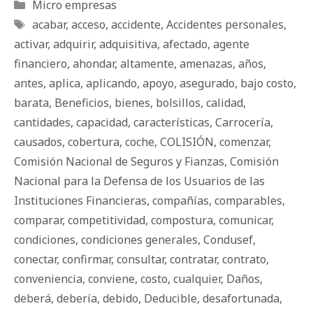
Categorías
Micro empresas
Etiquetas
acabar
,
acceso
,
accidente
,
Accidentes personales
,
activar
,
adquirir
,
adquisitiva
,
afectado
,
agente
financiero
,
ahondar
,
altamente
,
amenazas
,
años
,
antes
,
aplica
,
aplicando
,
apoyo
,
asegurado
,
bajo costo
,
barata
,
Beneficios
,
bienes
,
bolsillos
,
calidad
,
cantidades
,
capacidad
,
características
,
Carrocería
,
causados
,
cobertura
,
coche
,
COLISIÓN
,
comenzar
,
Comisión Nacional de Seguros y Fianzas
,
Comisión
Nacional para la Defensa de los Usuarios de las
Instituciones Financieras
,
compañías
,
comparables
,
comparar
,
competitividad
,
compostura
,
comunicar
,
condiciones
,
condiciones generales
,
Condusef
,
conectar
,
confirmar
,
consultar
,
contratar
,
contrato
,
conveniencia
,
conviene
,
costo
,
cualquier
,
Daños
,
deberá
,
debería
,
debido
,
Deducible
,
desafortunada
,