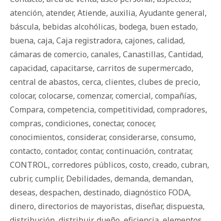
atención
,
atender
,
Atiende
,
auxilia
,
Ayudante general
,
báscula
,
bebidas alcohólicas
,
bodega
,
buen estado
,
buena
,
caja
,
Caja registradora
,
cajones
,
calidad
,
cámaras de comercio
,
canales
,
Canastillas
,
Cantidad
,
capacidad
,
capacitarse
,
carritos de supermercado
,
central de abastos
,
cerca
,
clientes
,
clubes de precio
,
colocar
,
colocarse
,
comenzar
,
comercial
,
compañías
,
Compara
,
competencia
,
competitividad
,
compradores
,
compras
,
condiciones
,
conectar
,
conocer
,
conocimientos
,
considerar
,
considerarse
,
consumo
,
contacto
,
contador
,
contar
,
continuación
,
contratar
,
CONTROL
,
corredores públicos
,
costo
,
creado
,
cubran
,
cubrir
,
cumplir
,
Debilidades
,
demanda
,
demandan
,
deseas
,
despachen
,
destinado
,
diagnóstico FODA
,
dinero
,
directorios de mayoristas
,
diseñar
,
dispuesta
,
distribución
,
distribuir
,
dueño
,
eficiencia
,
elementos
,