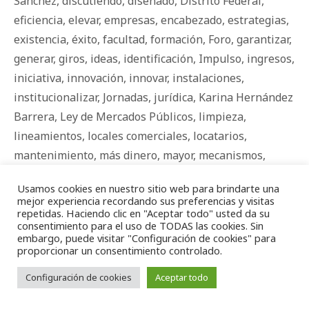
Sánchez
,
discutiendo
,
diseñado
,
Distrito Federal
,
eficiencia
,
elevar
,
empresas
,
encabezado
,
estrategias
,
existencia
,
éxito
,
facultad
,
formación
,
Foro
,
garantizar
,
generar
,
giros
,
ideas
,
identificación
,
Impulso
,
ingresos
,
iniciativa
,
innovación
,
innovar
,
instalaciones
,
institucionalizar
,
Jornadas
,
jurídica
,
Karina Hernández
Barrera
,
Ley de Mercados Públicos
,
limpieza
,
lineamientos
,
locales comerciales
,
locatarios
,
mantenimiento
,
más dinero
,
mayor
,
mecanismos
,
medianas
,
mejor
,
mejorar
,
mejores
,
mercados
,
Usamos cookies en nuestro sitio web para brindarte una
mercados públicos
,
mesas de trabajo
,
metas
,
Mexico
,
mejor experiencia recordando sus preferencias y visitas
Micro empresas
,
micro empresas
,
microempresarios
,
repetidas. Haciendo clic en "Aceptar todo" usted da su
consentimiento para el uso de TODAS las cookies. Sin
Miguel Hidalgo
,
mipymes
,
modernos
,
necesidades
,
embargo, puede visitar "Configuración de cookies" para
proporcionar un consentimiento controlado.
negocio
,
negocio propio
,
nuevo
,
objetivos
,
ofertas
,
operación
,
organización
,
pequeñas
,
potenciados
,
Configuración de cookies
Aceptar todo
Presidenta de la Comisión de Vigilancia y Evaluación