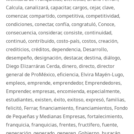
Calcula
,
canalizará
,
capacitar
,
cargos
,
cejar
,
clave
,
comenzar
,
compartido
,
competitiva
,
competitividad
,
condiciones
,
conectar
,
confía
,
congratuló
,
Conoce
,
consecuencia
,
considerar
,
consiste
,
continuidad
,
continuó
,
contribuido
,
costo-país
,
costos
,
creación
,
crediticios
,
créditos
,
dependencia
,
Desarrollo
,
desempeño
,
designación
,
destacar
,
destina
,
diálogo
,
Diego Elizarráras Cerda
,
dinero
,
directo
,
director
general de ProMéxico
,
eficiencia
,
Elvira Mayén-Lugo
,
empleos
,
emprende
,
emprendedor
,
Emprendedores
,
Emprender
,
empresas
,
encomienda
,
especialmente
,
estudiantes
,
existen
,
éxito
,
exitoso
,
expresó
,
familias
,
felicitó
,
Ferrar
,
financiamiento
,
financiamientos
,
Fondo
de Pequeñas y Medianas Empresas
,
fortalecimiento
,
franquicia
,
franquicias
,
frentes
,
fructífero
,
fuente
,
generación
,
generado
,
generen
,
Gobierno
,
huracán
,