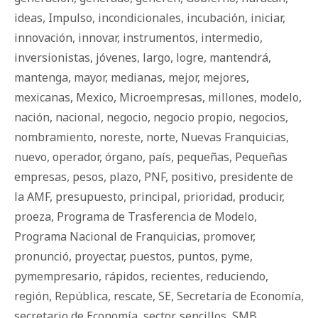
ideas
,
Impulso
,
incondicionales
,
incubación
,
iniciar
,
innovación
,
innovar
,
instrumentos
,
intermedio
,
inversionistas
,
jóvenes
,
largo
,
logre
,
mantendrá
,
mantenga
,
mayor
,
medianas
,
mejor
,
mejores
,
mexicanas
,
Mexico
,
Microempresas
,
millones
,
modelo
,
nación
,
nacional
,
negocio
,
negocio propio
,
negocios
,
nombramiento
,
noreste
,
norte
,
Nuevas Franquicias
,
nuevo
,
operador
,
órgano
,
país
,
pequeñas
,
Pequeñas
empresas
,
pesos
,
plazo
,
PNF
,
positivo
,
presidente de
la AMF
,
presupuesto
,
principal
,
prioridad
,
producir
,
proeza
,
Programa de Trasferencia de Modelo
,
Programa Nacional de Franquicias
,
promover
,
pronunció
,
proyectar
,
puestos
,
puntos
,
pyme
,
pymempresario
,
rápidos
,
recientes
,
reduciendo
,
región
,
República
,
rescate
,
SE
,
Secretaría de Economía
,
secretario de Economía
,
sector
,
sencillos
,
SMB
,