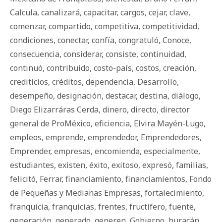
Calcula
,
canalizará
,
capacitar
,
cargos
,
cejar
,
clave
,
comenzar
,
compartido
,
competitiva
,
competitividad
,
condiciones
,
conectar
,
confía
,
congratuló
,
Conoce
,
consecuencia
,
considerar
,
consiste
,
continuidad
,
continuó
,
contribuido
,
costo-país
,
costos
,
creación
,
crediticios
,
créditos
,
dependencia
,
Desarrollo
,
desempeño
,
designación
,
destacar
,
destina
,
diálogo
,
Diego Elizarráras Cerda
,
dinero
,
directo
,
director
general de ProMéxico
,
eficiencia
,
Elvira Mayén-Lugo
,
empleos
,
emprende
,
emprendedor
,
Emprendedores
,
Emprender
,
empresas
,
encomienda
,
especialmente
,
estudiantes
,
existen
,
éxito
,
exitoso
,
expresó
,
familias
,
felicitó
,
Ferrar
,
financiamiento
,
financiamientos
,
Fondo
de Pequeñas y Medianas Empresas
,
fortalecimiento
,
franquicia
,
franquicias
,
frentes
,
fructífero
,
fuente
,
generación
,
generado
,
generen
,
Gobierno
,
huracán
,