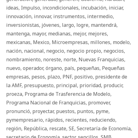
ideas
,
Impulso
,
incondicionales
,
incubación
,
iniciar
,
innovación
,
innovar
,
instrumentos
,
intermedio
,
inversionistas
,
jóvenes
,
largo
,
logre
,
mantendrá
,
mantenga
,
mayor
,
medianas
,
mejor
,
mejores
,
mexicanas
,
Mexico
,
Microempresas
,
millones
,
modelo
,
nación
,
nacional
,
negocio
,
negocio propio
,
negocios
,
nombramiento
,
noreste
,
norte
,
Nuevas Franquicias
,
nuevo
,
operador
,
órgano
,
país
,
pequeñas
,
Pequeñas
empresas
,
pesos
,
plazo
,
PNF
,
positivo
,
presidente de
la AMF
,
presupuesto
,
principal
,
prioridad
,
producir
,
proeza
,
Programa de Trasferencia de Modelo
,
Programa Nacional de Franquicias
,
promover
,
pronunció
,
proyectar
,
puestos
,
puntos
,
pyme
,
pymempresario
,
rápidos
,
recientes
,
reduciendo
,
región
,
República
,
rescate
,
SE
,
Secretaría de Economía
,
secretario de Economía
,
sector
,
sencillos
,
SMB
,