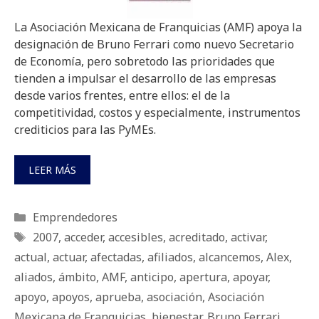
La Asociación Mexicana de Franquicias (AMF) apoya la
designación de Bruno Ferrari como nuevo Secretario
de Economía, pero sobretodo las prioridades que
tienden a impulsar el desarrollo de las empresas
desde varios frentes, entre ellos: el de la
competitividad, costos y especialmente, instrumentos
crediticios para las PyMEs.
LEER MÁS
Categorías
Emprendedores
Etiquetas
2007
,
acceder
,
accesibles
,
acreditado
,
activar
,
actual
,
actuar
,
afectadas
,
afiliados
,
alcancemos
,
Alex
,
aliados
,
ámbito
,
AMF
,
anticipo
,
apertura
,
apoyar
,
apoyo
,
apoyos
,
aprueba
,
asociación
,
Asociación
Mexicana de Franquicias
,
bienestar
,
Bruno Ferrari
,