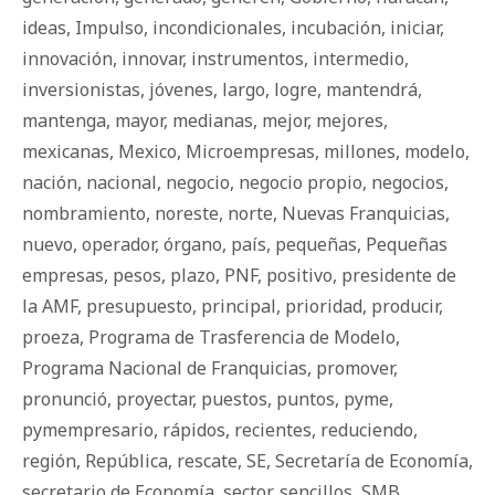
ideas
,
Impulso
,
incondicionales
,
incubación
,
iniciar
,
innovación
,
innovar
,
instrumentos
,
intermedio
,
inversionistas
,
jóvenes
,
largo
,
logre
,
mantendrá
,
mantenga
,
mayor
,
medianas
,
mejor
,
mejores
,
mexicanas
,
Mexico
,
Microempresas
,
millones
,
modelo
,
nación
,
nacional
,
negocio
,
negocio propio
,
negocios
,
nombramiento
,
noreste
,
norte
,
Nuevas Franquicias
,
nuevo
,
operador
,
órgano
,
país
,
pequeñas
,
Pequeñas
empresas
,
pesos
,
plazo
,
PNF
,
positivo
,
presidente de
la AMF
,
presupuesto
,
principal
,
prioridad
,
producir
,
proeza
,
Programa de Trasferencia de Modelo
,
Programa Nacional de Franquicias
,
promover
,
pronunció
,
proyectar
,
puestos
,
puntos
,
pyme
,
pymempresario
,
rápidos
,
recientes
,
reduciendo
,
región
,
República
,
rescate
,
SE
,
Secretaría de Economía
,
secretario de Economía
,
sector
,
sencillos
,
SMB
,