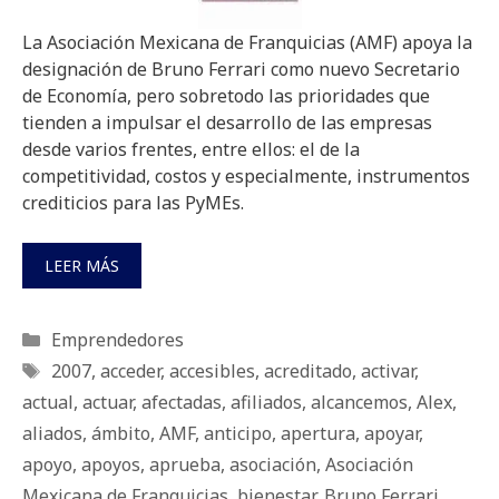
La Asociación Mexicana de Franquicias (AMF) apoya la
designación de Bruno Ferrari como nuevo Secretario
de Economía, pero sobretodo las prioridades que
tienden a impulsar el desarrollo de las empresas
desde varios frentes, entre ellos: el de la
competitividad, costos y especialmente, instrumentos
crediticios para las PyMEs.
LEER MÁS
Categorías
Emprendedores
Etiquetas
2007
,
acceder
,
accesibles
,
acreditado
,
activar
,
actual
,
actuar
,
afectadas
,
afiliados
,
alcancemos
,
Alex
,
aliados
,
ámbito
,
AMF
,
anticipo
,
apertura
,
apoyar
,
apoyo
,
apoyos
,
aprueba
,
asociación
,
Asociación
Mexicana de Franquicias
,
bienestar
,
Bruno Ferrari
,