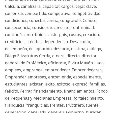
Calcula
,
canalizará
,
capacitar
,
cargos
,
cejar
,
clave
,
comenzar
,
compartido
,
competitiva
,
competitividad
,
condiciones
,
conectar
,
confía
,
congratuló
,
Conoce
,
consecuencia
,
considerar
,
consiste
,
continuidad
,
continuó
,
contribuido
,
costo-país
,
costos
,
creación
,
crediticios
,
créditos
,
dependencia
,
Desarrollo
,
desempeño
,
designación
,
destacar
,
destina
,
diálogo
,
Diego Elizarráras Cerda
,
dinero
,
directo
,
director
general de ProMéxico
,
eficiencia
,
Elvira Mayén-Lugo
,
empleos
,
emprende
,
emprendedor
,
Emprendedores
,
Emprender
,
empresas
,
encomienda
,
especialmente
,
estudiantes
,
existen
,
éxito
,
exitoso
,
expresó
,
familias
,
felicitó
,
Ferrar
,
financiamiento
,
financiamientos
,
Fondo
de Pequeñas y Medianas Empresas
,
fortalecimiento
,
franquicia
,
franquicias
,
frentes
,
fructífero
,
fuente
,
generación
,
generado
,
generen
,
Gobierno
,
huracán
,