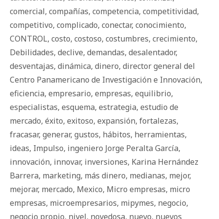
comercial
,
compañías
,
competencia
,
competitividad
,
competitivo
,
complicado
,
conectar
,
conocimiento
,
CONTROL
,
costo
,
costoso
,
costumbres
,
crecimiento
,
Debilidades
,
declive
,
demandas
,
desalentador
,
desventajas
,
dinámica
,
dinero
,
director general del
Centro Panamericano de Investigación e Innovación
,
eficiencia
,
empresario
,
empresas
,
equilibrio
,
especialistas
,
esquema
,
estrategia
,
estudio de
mercado
,
éxito
,
exitoso
,
expansión
,
fortalezas
,
fracasar
,
generar
,
gustos
,
há­bi­tos
,
herramientas
,
ideas
,
Impulso
,
ingeniero Jorge Peralta García
,
innovación
,
innovar
,
inversiones
,
Karina Hernández
Barrera
,
marketing
,
más dinero
,
medianas
,
mejor
,
mejorar
,
mercado
,
Mexico
,
Micro empresas
,
micro
empresas
,
microempresarios
,
mipymes
,
negocio
,
negocio propio
,
nivel
,
novedosa
,
nuevo
,
nuevos