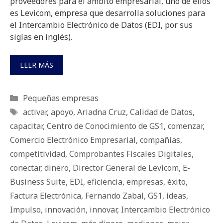
proveedores para el ámbito empresarial, uno de ellos
es Levicom, empresa que desarrolla soluciones para
el Intercambio Electrónico de Datos (EDI, por sus
siglas en inglés).
LEER MÁS
Categorías
Pequeñas empresas
Etiquetas
activar
,
apoyo
,
Ariadna Cruz
,
Calidad de Datos
,
capacitar
,
Centro de Conocimiento de GS1
,
comenzar
,
Comercio Electrónico Empresarial
,
compañías
,
competitividad
,
Comprobantes Fiscales Digitales
,
conectar
,
dinero
,
Director General de Levicom
,
E-
Business Suite
,
EDI
,
eficiencia
,
empresas
,
éxito
,
Factura Electrónica
,
Fernando Zabal
,
GS1
,
ideas
,
Impulso
,
innovación
,
innovar
,
Intercambio Electrónico