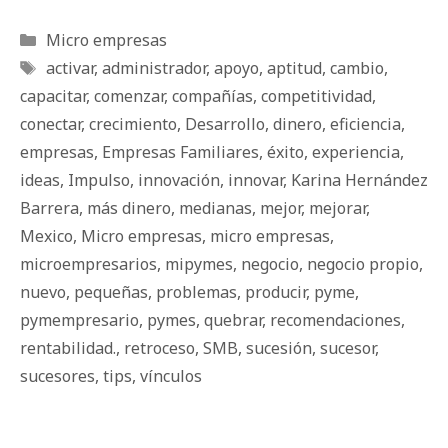
Categorías
Micro empresas
Etiquetas
activar
,
administrador
,
apoyo
,
aptitud
,
cambio
,
capacitar
,
comenzar
,
compañías
,
competitividad
,
conectar
,
crecimiento
,
Desarrollo
,
dinero
,
eficiencia
,
empresas
,
Empresas Familiares
,
éxito
,
experiencia
,
ideas
,
Impulso
,
innovación
,
innovar
,
Karina Hernández
Barrera
,
más dinero
,
medianas
,
mejor
,
mejorar
,
Mexico
,
Micro empresas
,
micro empresas
,
microempresarios
,
mipymes
,
negocio
,
negocio propio
,
nuevo
,
pequeñas
,
problemas
,
producir
,
pyme
,
pymempresario
,
pymes
,
quebrar
,
recomendaciones
,
rentabilidad.
,
retroceso
,
SMB
,
sucesión
,
sucesor
,
sucesores
,
tips
,
vínculos