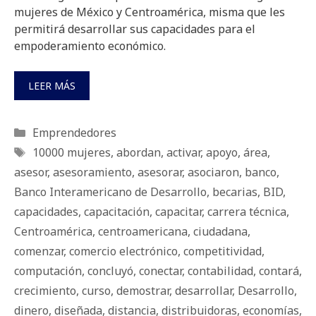
mujeres de México y Centroamérica, misma que les
permitirá desarrollar sus capacidades para el
empoderamiento económico.
LEER MÁS
Categorías
Emprendedores
Etiquetas
10000 mujeres
,
abordan
,
activar
,
apoyo
,
área
,
asesor
,
asesoramiento
,
asesorar
,
asociaron
,
banco
,
Banco Interamericano de Desarrollo
,
becarias
,
BID
,
capacidades
,
capacitación
,
capacitar
,
carrera técnica
,
Centroamérica
,
centroamericana
,
ciudadana
,
comenzar
,
comercio electrónico
,
competitividad
,
computación
,
concluyó
,
conectar
,
contabilidad
,
contará
,
crecimiento
,
curso
,
demostrar
,
desarrollar
,
Desarrollo
,
dinero
,
diseñada
,
distancia
,
distribuidoras
,
economías
,