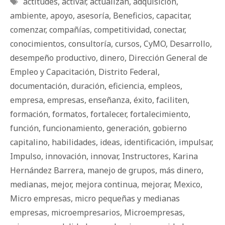
actitudes
,
activar
,
actualizan
,
adquisición
,
ambiente
,
apoyo
,
asesoría
,
Beneficios
,
capacitar
,
comenzar
,
compañías
,
competitividad
,
conectar
,
conocimientos
,
consultoría
,
cursos
,
CyMO
,
Desarrollo
,
desempeño productivo
,
dinero
,
Dirección General de
Empleo y Capacitación
,
Distrito Federal
,
documentación
,
duración
,
eficiencia
,
empleos
,
empresa
,
empresas
,
enseñanza
,
éxito
,
faciliten
,
formación
,
formatos
,
fortalecer
,
fortalecimiento
,
función
,
funcionamiento
,
generación
,
gobierno
capitalino
,
habilidades
,
ideas
,
identificación
,
impulsar
,
Impulso
,
innovación
,
innovar
,
Instructores
,
Karina
Hernández Barrera
,
manejo de grupos
,
más dinero
,
medianas
,
mejor
,
mejora continua
,
mejorar
,
Mexico
,
Micro empresas
,
micro pequeñas y medianas
empresas
,
microempresarios
,
Microempresas
,