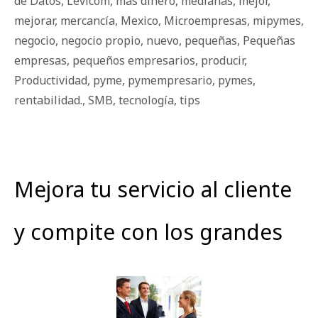
de Datos
,
Levicom
,
más dinero
,
medianas
,
mejor
,
mejorar
,
mercancía
,
Mexico
,
Microempresas
,
mipymes
,
negocio
,
negocio propio
,
nuevo
,
pequeñas
,
Pequeñas
empresas
,
pequeños empresarios
,
producir
,
Productividad
,
pyme
,
pymempresario
,
pymes
,
rentabilidad.
,
SMB
,
tecnología
,
tips
Mejora tu servicio al cliente
y compite con los grandes