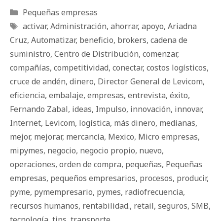
Categorías
Pequeñas empresas
Etiquetas
activar
,
Administración
,
ahorrar
,
apoyo
,
Ariadna
Cruz
,
Automatizar
,
beneficio
,
brokers
,
cadena de
suministro
,
Centro de Distribución
,
comenzar
,
compañías
,
competitividad
,
conectar
,
costos logísticos
,
cruce de andén
,
dinero
,
Director General de Levicom
,
eficiencia
,
embalaje
,
empresas
,
entrevista
,
éxito
,
Fernando Zabal
,
ideas
,
Impulso
,
innovación
,
innovar
,
Internet
,
Levicom
,
logística
,
más dinero
,
medianas
,
mejor
,
mejorar
,
mercancía
,
Mexico
,
Micro empresas
,
mipymes
,
negocio
,
negocio propio
,
nuevo
,
operaciones
,
orden de compra
,
pequeñas
,
Pequeñas
empresas
,
pequeños empresarios
,
procesos
,
producir
,
pyme
,
pymempresario
,
pymes
,
radiofrecuencia
,
recursos humanos
,
rentabilidad.
,
retail
,
seguros
,
SMB
,
tecnología
,
tips
,
transporte