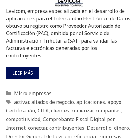
Levicom, empresa especializada en el desarrollo de
aplicaciones para el Intercambio Electrónico de Datos,
obtuvo su registro como Proveedor Autorizado de
Certificación (PAC), emitido por el Servicio de
Administración Tributaria (SAT) para validar las
facturas electrónicas generadas por los
contribuyentes.
LEER MÁS
Categorías
Micro empresas
Etiquetas
activar
,
aliados de negocio
,
aplicaciones
,
apoyo
,
Certificación
,
CFDI
,
clientes
,
comenzar
,
compañías
,
competitividad
,
Comprobante Fiscal Digital por
Internet
,
conectar
,
contribuyentes
,
Desarrollo
,
dinero
,
Director General de Levicom
,
eficiencia
,
empresas
,