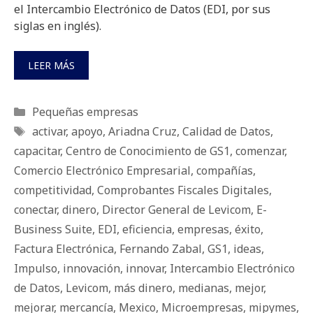
el Intercambio Electrónico de Datos (EDI, por sus
siglas en inglés).
LEER MÁS
Categorías
Pequeñas empresas
Etiquetas
activar
,
apoyo
,
Ariadna Cruz
,
Calidad de Datos
,
capacitar
,
Centro de Conocimiento de GS1
,
comenzar
,
Comercio Electrónico Empresarial
,
compañías
,
competitividad
,
Comprobantes Fiscales Digitales
,
conectar
,
dinero
,
Director General de Levicom
,
E-
Business Suite
,
EDI
,
eficiencia
,
empresas
,
éxito
,
Factura Electrónica
,
Fernando Zabal
,
GS1
,
ideas
,
Impulso
,
innovación
,
innovar
,
Intercambio Electrónico
de Datos
,
Levicom
,
más dinero
,
medianas
,
mejor
,
mejorar
,
mercancía
,
Mexico
,
Microempresas
,
mipymes
,