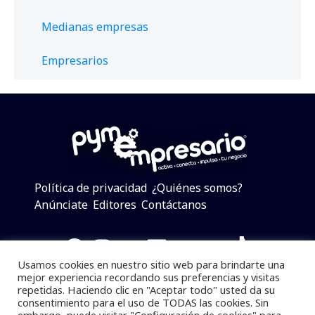
Medianas empresas
Empresarios
Política de privacidad
¿Quiénes somos?
Anúnciate
Editores
Contáctanos
Facebook
Instagram
Twitter
LinkedIn
Telegram
YouTube
TikTok
Usamos cookies en nuestro sitio web para brindarte una
mejor experiencia recordando sus preferencias y visitas
repetidas. Haciendo clic en "Aceptar todo" usted da su
consentimiento para el uso de TODAS las cookies. Sin
Pymempresario © 2025 Todos los derechos reservados.