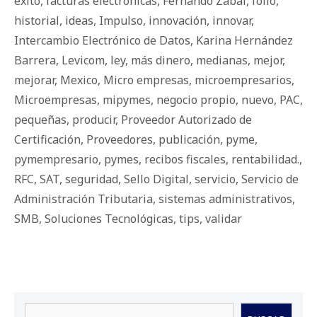
éxito
,
facturas electrónicas
,
Fernando Zabal
,
folio
,
historial
,
ideas
,
Impulso
,
innovación
,
innovar
,
Intercambio Electrónico de Datos
,
Karina Hernández
Barrera
,
Levicom
,
ley
,
más dinero
,
medianas
,
mejor
,
mejorar
,
Mexico
,
Micro empresas
,
microempresarios
,
Microempresas
,
mipymes
,
negocio propio
,
nuevo
,
PAC
,
pequeñas
,
producir
,
Proveedor Autorizado de
Certificación
,
Proveedores
,
publicación
,
pyme
,
pymempresario
,
pymes
,
recibos fiscales
,
rentabilidad.
,
RFC
,
SAT
,
seguridad
,
Sello Digital
,
servicio
,
Servicio de
Administración Tributaria
,
sistemas administrativos
,
SMB
,
Soluciones Tecnológicas
,
tips
,
validar
Buscar