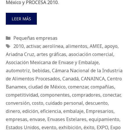
México y PROCESA 2010.
LEER MÁS
Categorías
Pequeñas empresas
Etiquetas
2010
,
activar
,
aerolínea
,
alimentos
,
AMEE
,
apoyo
,
Ariadna Cruz
,
artes gráficas
,
asociación comercial
,
Asociación Mexicana de Envase y Embalaje
,
automotriz
,
bebidas
,
Cámara Nacional de la Industria
de Alimentos Procesados
,
Canadá
,
CANAINCA
,
Centro
Banamex
,
ciudad de México
,
comenzar
,
compañías
,
competitividad
,
componentes
,
compradores
,
conectar
,
conversión
,
costo
,
cuidado personal
,
descuento
,
dinero
,
edición
,
eficiencia
,
embalaje
,
Empresarios
,
empresas
,
envase
,
Envases Estelares
,
equipamiento
,
Estados Unidos
,
evento
,
exhibición
,
éxito
,
EXPO
,
Expo