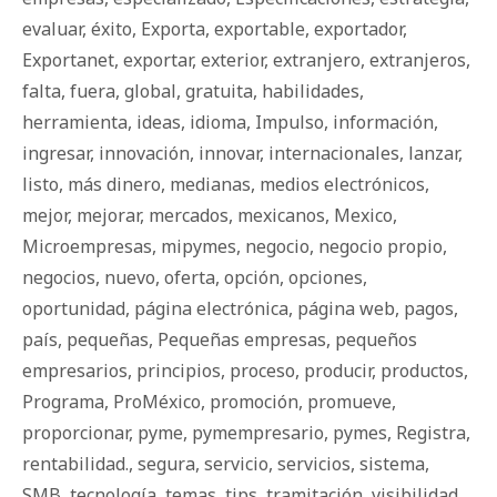
evaluar
,
éxito
,
Exporta
,
exportable
,
exportador
,
Exportanet
,
exportar
,
exterior
,
extranjero
,
extranjeros
,
falta
,
fuera
,
global
,
gratuita
,
habilidades
,
herramienta
,
ideas
,
idioma
,
Impulso
,
información
,
ingresar
,
innovación
,
innovar
,
internacionales
,
lanzar
,
listo
,
más dinero
,
medianas
,
medios electrónicos
,
mejor
,
mejorar
,
mercados
,
mexicanos
,
Mexico
,
Microempresas
,
mipymes
,
negocio
,
negocio propio
,
negocios
,
nuevo
,
oferta
,
opción
,
opciones
,
oportunidad
,
página electrónica
,
página web
,
pagos
,
país
,
pequeñas
,
Pequeñas empresas
,
pequeños
empresarios
,
principios
,
proceso
,
producir
,
productos
,
Programa
,
ProMéxico
,
promoción
,
promueve
,
proporcionar
,
pyme
,
pymempresario
,
pymes
,
Registra
,
rentabilidad.
,
segura
,
servicio
,
servicios
,
sistema
,
SMB
,
tecnología
,
temas
,
tips
,
tramitación
,
visibilidad