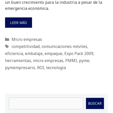
un buen crecimiento para la industria a pesar de la
emergencia económica.
LEER MÁS
Categorías
Micro empresas
Etiquetas
competitividad
,
comunicaciones móviles
,
eficiencia
,
embalaje
,
empaque
,
Expo Pack 2009
,
herramientas
,
micro empresas
,
PMMI
,
pyme
,
pymempresario
,
ROI
,
tecnología
Buscar
BUSCAR