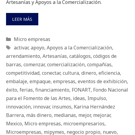
Artesanías y Apoyos a la Comercialización.
LEER MÁS
Categorías
Micro empresas
Etiquetas
activar
,
apoyo
,
Apoyos a la Comercialización
,
arrendamiento
,
Artesanías
,
catálogos
,
códigos de
barras
,
comenzar
,
comercialización
,
compañías
,
competitividad
,
conectar
,
cultura
,
dinero
,
eficiencia
,
embalaje
,
empaque
,
empresas
,
eventos de exhibición
,
éxito
,
ferias
,
financiamiento
,
FONART
,
Fondo Nacional
para el Fomento de las Artes
,
ideas
,
Impulso
,
innovación
,
innovar
,
insumos
,
Karina Hernández
Barrera
,
más dinero
,
medianas
,
mejor
,
mejorar
,
Mexico
,
Micro empresas
,
microempresarios
,
Microempresas
,
mipymes
,
negocio propio
,
nuevo
,