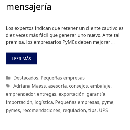
mensajería
Los expertos indican que retener un cliente cautivo es
diez veces más fácil que generar uno nuevo. Ante tal
premisa, los empresarios PyMEs deben mejorar …
LEER MÁS
Categorías
Destacados
,
Pequeñas empresas
Etiquetas
Adriana Maass
,
asesoría
,
consejos
,
embalaje
,
emprendedor
,
entregas
,
exportación
,
garantía
,
importación
,
logística
,
Pequeñas empresas
,
pyme
,
pymes
,
recomendaciones
,
regulación
,
tips
,
UPS