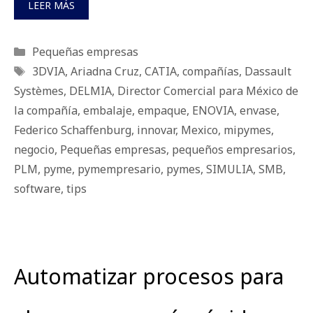
LEER MÁS
Categorías
Pequeñas empresas
Etiquetas
3DVIA
,
Ariadna Cruz
,
CATIA
,
compañías
,
Dassault
Systèmes
,
DELMIA
,
Director Comercial para México de
la compañía
,
embalaje
,
empaque
,
ENOVIA
,
envase
,
Federico Schaffenburg
,
innovar
,
Mexico
,
mipymes
,
negocio
,
Pequeñas empresas
,
pequeños empresarios
,
PLM
,
pyme
,
pymempresario
,
pymes
,
SIMULIA
,
SMB
,
software
,
tips
Automatizar procesos para