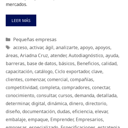
mercados.
LEER MÁS
Categorías
Pequeñas empresas
Etiquetas
acceso
,
activar
,
ágil
,
analizarte
,
apoyo
,
apoyos
,
áreas
,
Ariadna Cruz
,
atender
,
Autodiagnóstico
,
ayuda
,
barreras
,
base de datos
,
básicos
,
Beneficios
,
calidad
,
capacitación
,
catálogo
,
Ciclo exportador
,
clave
,
clientes
,
comenzar
,
comercial
,
compañías
,
competitividad
,
completa
,
compradores
,
conectar
,
conocimiento
,
consultar
,
cursos
,
demanda
,
detallada
,
determinar
,
digital
,
dinámica
,
dinero
,
directorio
,
diseño
,
documentación
,
dudas
,
eficiencia
,
elevar
,
embalaje
,
empaque
,
Emprender
,
Empresarios
,
empresas
,
especializado
,
Especificaciones
,
estrategia
,