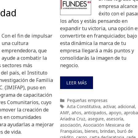
empresa alcance 
dad
éxito con el pasa
los años y estás pensando en
expandir tu victoria, una opción e
Con el fin de impulsar
convertirte en franquiciador, bajo
una cultura
esta dinámica la marca de tu
emprendedora, que
empresa llegará a más puntos y
ayude a combatir la
consolidarás la imagen de tu
s sectores más
negocio.
del país, el Instituto
nvestigación de Familia
LEER MÁS
.C. (IMIFAP), puso en
grama de capacitación
Categorías
Pequeñas empresas
es Comunitarios, cuyo
Etiquetas
Acta Constitutiva
,
activar
,
adicional
,
omover la creación de
AMF
,
años
,
anticipados
,
apoyo
,
aprob
s en comunidades
Ariadna Cruz
,
asegure
,
asesoría
,
ara ayudarlas a mejorar
asociación
,
Asociación Mexicana de
Franquicias
,
bienes
,
brindan
,
buró de
s de vida.
crédito
,
cargo
,
carta declaratoria
,
cede
,