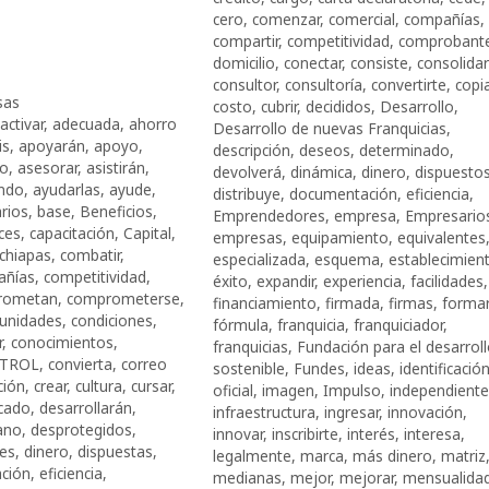
cero
,
comenzar
,
comercial
,
compañías
,
compartir
,
competitividad
,
comprobant
domicilio
,
conectar
,
consiste
,
consolida
consultor
,
consultoría
,
convertirte
,
copi
sas
costo
,
cubrir
,
decididos
,
Desarrollo
,
activar
,
adecuada
,
ahorro
Desarrollo de nuevas Franquicias
,
is
,
apoyarán
,
apoyo
,
descripción
,
deseos
,
determinado
,
co
,
asesorar
,
asistirán
,
devolverá
,
dinámica
,
dinero
,
dispuesto
ndo
,
ayudarlas
,
ayude
,
distribuye
,
documentación
,
eficiencia
,
rios
,
base
,
Beneficios
,
Emprendedores
,
empresa
,
Empresario
ces
,
capacitación
,
Capital
,
empresas
,
equipamiento
,
equivalentes
chiapas
,
combatir
,
especializada
,
esquema
,
establecimien
añías
,
competitividad
,
éxito
,
expandir
,
experiencia
,
facilidades
,
rometan
,
comprometerse
,
financiamiento
,
firmada
,
firmas
,
formar
unidades
,
condiciones
,
fórmula
,
franquicia
,
franquiciador
,
r
,
conocimientos
,
franquicias
,
Fundación para el desarrol
TROL
,
convierta
,
correo
sostenible
,
Fundes
,
ideas
,
identificació
ción
,
crear
,
cultura
,
cursar
,
oficial
,
imagen
,
Impulso
,
independiente
cado
,
desarrollarán
,
infraestructura
,
ingresar
,
innovación
,
ano
,
desprotegidos
,
innovar
,
inscribirte
,
interés
,
interesa
,
les
,
dinero
,
dispuestas
,
legalmente
,
marca
,
más dinero
,
matriz
ción
,
eficiencia
,
medianas
,
mejor
,
mejorar
,
mensualida