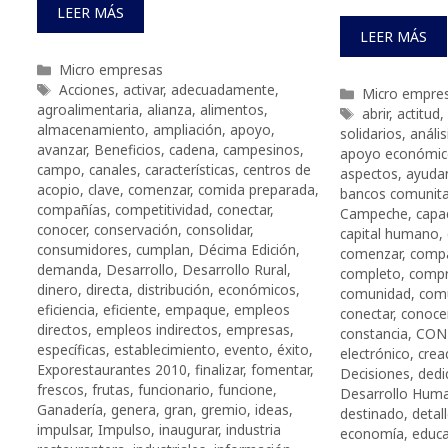
LEER MÁS
LEER MÁS
Categorías
Micro empresas
Etiquetas
Acciones
,
activar
,
adecuadamente
,
Categorías
Micro empre
agroalimentaria
,
alianza
,
alimentos
,
Etiquetas
abrir
,
actitud
,
almacenamiento
,
ampliación
,
apoyo
,
solidarios
,
anális
avanzar
,
Beneficios
,
cadena
,
campesinos
,
apoyo económi
campo
,
canales
,
características
,
centros de
aspectos
,
ayuda
acopio
,
clave
,
comenzar
,
comida preparada
,
bancos comunita
compañías
,
competitividad
,
conectar
,
Campeche
,
capa
conocer
,
conservación
,
consolidar
,
capital humano
,
consumidores
,
cumplan
,
Décima Edición
,
comenzar
,
comp
demanda
,
Desarrollo
,
Desarrollo Rural
,
completo
,
comp
dinero
,
directa
,
distribución
,
económicos
,
comunidad
,
com
eficiencia
,
eficiente
,
empaque
,
empleos
conectar
,
conoce
directos
,
empleos indirectos
,
empresas
,
constancia
,
CON
específicas
,
establecimiento
,
evento
,
éxito
,
electrónico
,
crea
Exporestaurantes 2010
,
finalizar
,
fomentar
,
Decisiones
,
dedi
frescos
,
frutas
,
funcionario
,
funcione
,
Desarrollo Hum
Ganadería
,
genera
,
gran
,
gremio
,
ideas
,
destinado
,
detal
impulsar
,
Impulso
,
inaugurar
,
industria
economía
,
educa