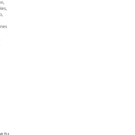
en
,
les
,
co
,
ones
,
,
e tu