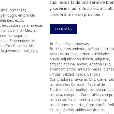
cual necesita de una serie de bie
y servicios, por ello acércate a ell
olima
,
comenzar
,
conviértete en su proveedor.
ayén-Lugo
,
emprende
,
udiantes
,
éxito
,
n
,
incubadora de empresas
,
LEER MÁS
dianas
,
mejor
,
Mexico
,
anes de negocios
,
venes Emprendedores
,
Categorías
Pequeñas empresas
onzález Guzmán
,
SE
,
Etiquetas
134
,
acercamiento
,
Acércate
,
acredi
 la Juventud
,
SMB
,
tips
,
Acta Constitutiva
,
activar
,
actividades
,
acudir
,
adjudicación directa
,
adquiere
,
adquirir
,
agrupa
,
apoyo
,
Ariadna Cruz
,
arrendamientos
,
artículo
,
bases
,
biene
brindar
,
calidad
,
casos
,
Centros
Compradores
,
cercana
,
CFE
,
comenzar
,
comerciales
,
Comisión Federal de
Electricidad
,
compañías
,
competitividad
compra
,
compran
,
CompraNet
,
compr
comunicación
,
concentra
,
concreta
,
condiciones
,
conectar
,
Constitución Polí
de los Estados Unidos Mexicanos
,