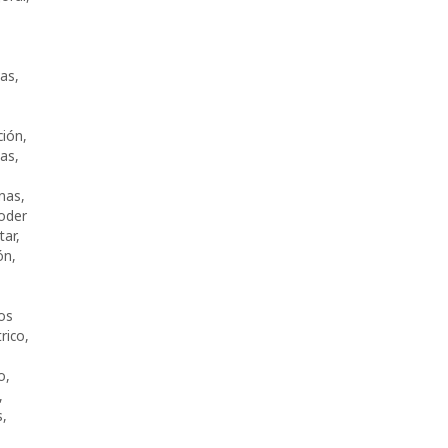
ras
,
ción
,
as
,
nas
,
oder
tar
,
ón
,
os
rico
,
o
,
,
s
,