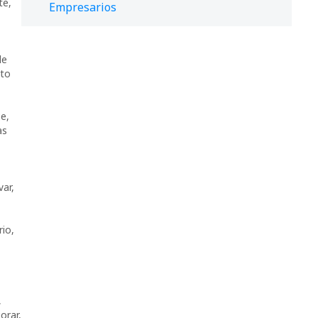
te
,
Empresarios
de
ito
,
ge
,
as
var
,
rio
,
,
orar
,