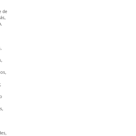
e de
rás
,
a
,
s
,
s
,
,
tos
,
,
lo
n
s
,
,
des
,