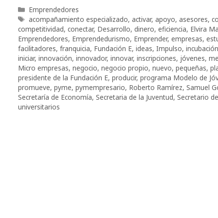
Categorías
Emprendedores
Etiquetas
acompañamiento especializado
,
activar
,
apoyo
,
asesores
,
c
competitividad
,
conectar
,
Desarrollo
,
dinero
,
eficiencia
,
Elvira M
Emprendedores
,
Emprendedurismo
,
Emprender
,
empresas
,
est
facilitadores
,
franquicia
,
Fundación E
,
ideas
,
Impulso
,
incubació
iniciar
,
innovación
,
innovador
,
innovar
,
inscripciones
,
jóvenes
,
me
Micro empresas
,
negocio
,
negocio propio
,
nuevo
,
pequeñas
,
pl
presidente de la Fundación E
,
producir
,
programa Modelo de Jó
promueve
,
pyme
,
pymempresario
,
Roberto Ramírez
,
Samuel G
Secretaría de Economía
,
Secretaria de la Juventud
,
Secretario de
universitarios