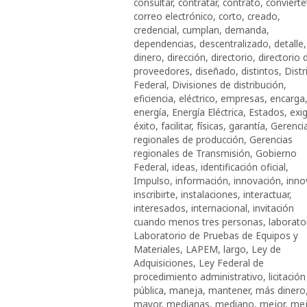
consultar
,
contratar
,
contrato
,
conviérte
correo electrónico
,
corto
,
creado
,
credencial
,
cumplan
,
demanda
,
dependencias
,
descentralizado
,
detalle
,
dinero
,
dirección
,
directorio
,
directorio 
proveedores
,
diseñado
,
distintos
,
Distr
Federal
,
Divisiones de distribución
,
eficiencia
,
eléctrico
,
empresas
,
encarga
energía
,
Energía Eléctrica
,
Estados
,
exi
éxito
,
facilitar
,
físicas
,
garantía
,
Gerenci
regionales de producción
,
Gerencias
regionales de Transmisión
,
Gobierno
Federal
,
ideas
,
identificación oficial
,
Impulso
,
información
,
innovación
,
inno
inscribirte
,
instalaciones
,
interactuar
,
interesados
,
internacional
,
invitación
cuando menos tres personas
,
laborato
Laboratorio de Pruebas de Equipos y
Materiales
,
LAPEM
,
largo
,
Ley de
Adquisiciones
,
Ley Federal de
procedimiento administrativo
,
licitación
pública
,
maneja
,
mantener
,
más dinero
mayor
,
medianas
,
mediano
,
mejor
,
mej