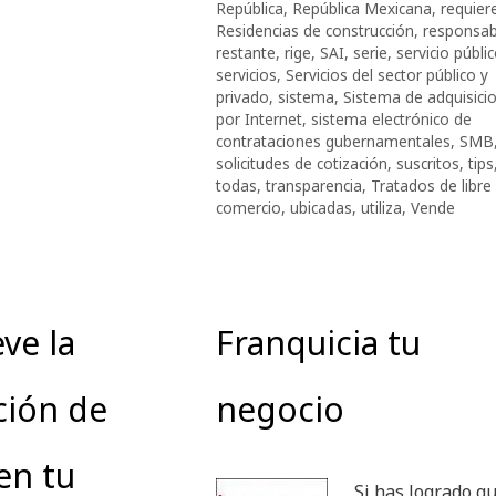
República
,
República Mexicana
,
requier
Residencias de construcción
,
responsab
restante
,
rige
,
SAI
,
serie
,
servicio públi
servicios
,
Servicios del sector público y
privado
,
sistema
,
Sistema de adquisici
por Internet
,
sistema electrónico de
contrataciones gubernamentales
,
SMB
solicitudes de cotización
,
suscritos
,
tips
todas
,
transparencia
,
Tratados de libre
comercio
,
ubicadas
,
utiliza
,
Vende
ve la
Franquicia tu
ción de
negocio
en tu
Si has logrado qu