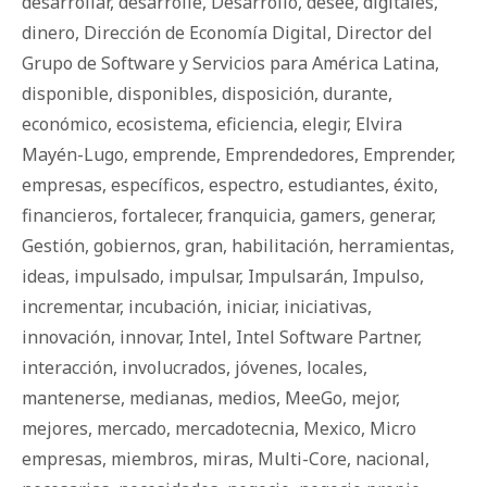
desarrollar
,
desarrolle
,
Desarrollo
,
desee
,
digitales
,
dinero
,
Dirección de Economía Digital
,
Director del
Grupo de Software y Servicios para América Latina
,
disponible
,
disponibles
,
disposición
,
durante
,
económico
,
ecosistema
,
eficiencia
,
elegir
,
Elvira
Mayén-Lugo
,
emprende
,
Emprendedores
,
Emprender
,
empresas
,
específicos
,
espectro
,
estudiantes
,
éxito
,
financieros
,
fortalecer
,
franquicia
,
gamers
,
generar
,
Gestión
,
gobiernos
,
gran
,
habilitación
,
herramientas
,
ideas
,
impulsado
,
impulsar
,
Impulsarán
,
Impulso
,
incrementar
,
incubación
,
iniciar
,
iniciativas
,
innovación
,
innovar
,
Intel
,
Intel Software Partner
,
interacción
,
involucrados
,
jóvenes
,
locales
,
mantenerse
,
medianas
,
medios
,
MeeGo
,
mejor
,
mejores
,
mercado
,
mercadotecnia
,
Mexico
,
Micro
empresas
,
miembros
,
miras
,
Multi-Core
,
nacional
,