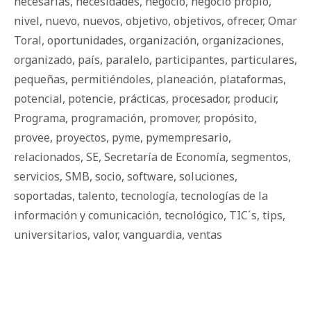
necesarias
,
necesidades
,
negocio
,
negocio propio
,
nivel
,
nuevo
,
nuevos
,
objetivo
,
objetivos
,
ofrecer
,
Omar
Toral
,
oportunidades
,
organización
,
organizaciones
,
organizado
,
país
,
paralelo
,
participantes
,
particulares
,
pequeñas
,
permitiéndoles
,
planeación
,
plataformas
,
potencial
,
potencie
,
prácticas
,
procesador
,
producir
,
Programa
,
programación
,
promover
,
propósito
,
provee
,
proyectos
,
pyme
,
pymempresario
,
relacionados
,
SE
,
Secretaría de Economía
,
segmentos
,
servicios
,
SMB
,
socio
,
software
,
soluciones
,
soportadas
,
talento
,
tecnología
,
tecnologías de la
información y comunicación
,
tecnológico
,
TIC´s
,
tips
,
universitarios
,
valor
,
vanguardia
,
ventas