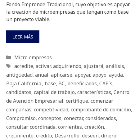
Fondo Emprende Tradicional, cuyo objetivo es apoyar
la creación de microempresas que tengan como base
un proyecto viable.
LEER MÁS
Categorías
Micro empresas
Etiquetas
acredite
,
activar
,
adquiriendo
,
ajustará
,
análisis
,
antigüedad
,
anual
,
aplicarse
,
apoyar
,
apoyo
,
ayuda
,
Baja California.
,
base
,
BC
,
beneficiados
,
CAE´s
,
candidatos
,
capital de trabajo
,
características
,
Centro
de Atención Empresarial
,
certifique
,
comenzar
,
compañías
,
competitividad
,
comprobante de domicilio
,
Compromiso
,
conceptos
,
conectar
,
considerados
,
consultar
,
coordinada
,
corrientes
,
creación
,
crecimiento
,
crédito
,
Desarrollo
,
deseen
,
dinero
,