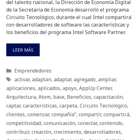
del talento nacional, la Dirección de Economía Digital
de la Secretaría de Economía desarrolló el programa
Circuito Tecnológico, durante el cual Intel compartirá
con desarrolladores de software las características y
los beneficios del programa Intel Software Partner.
LEER MÁS
Categorías
Emprendedores
Etiquetas
activar
,
adaptan
,
adaptar
,
agregado
,
ampliar
,
aplicaciones
,
aplicados
,
apoyo
,
AppUp Center
,
Arquitectura
,
Atom
,
base
,
Beneficios
,
capacitación
,
captar
,
características
,
carpeta
,
Circuito Tecnológico
,
clientes
,
comenzar
,
compañía”
,
compartir
,
compartirá
,
competitividad
,
comunicación
,
conectar
,
contenido
,
contribuir
,
creación
,
crecimiento
,
desarrolladores
,