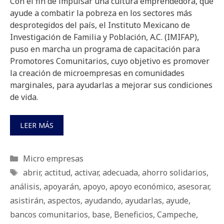
Con el fin de impulsar una cultura emprendedora, que
ayude a combatir la pobreza en los sectores más
desprotegidos del país, el Instituto Mexicano de
Investigación de Familia y Población, A.C. (IMIFAP),
puso en marcha un programa de capacitación para
Promotores Comunitarios, cuyo objetivo es promover
la creación de microempresas en comunidades
marginales, para ayudarlas a mejorar sus condiciones
de vida.
LEER MÁS
Categorías
Micro empresas
Etiquetas
abrir
,
actitud
,
activar
,
adecuada
,
ahorro solidarios
,
análisis
,
apoyarán
,
apoyo
,
apoyo económico
,
asesorar
,
asistirán
,
aspectos
,
ayudando
,
ayudarlas
,
ayude
,
bancos comunitarios
,
base
,
Beneficios
,
Campeche
,