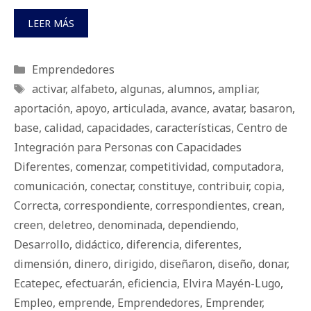
LEER MÁS
Categorías
Emprendedores
Etiquetas
activar
,
alfabeto
,
algunas
,
alumnos
,
ampliar
,
aportación
,
apoyo
,
articulada
,
avance
,
avatar
,
basaron
,
base
,
calidad
,
capacidades
,
características
,
Centro de
Integración para Personas con Capacidades
Diferentes
,
comenzar
,
competitividad
,
computadora
,
comunicación
,
conectar
,
constituye
,
contribuir
,
copia
,
Correcta
,
correspondiente
,
correspondientes
,
crean
,
creen
,
deletreo
,
denominada
,
dependiendo
,
Desarrollo
,
didáctico
,
diferencia
,
diferentes
,
dimensión
,
dinero
,
dirigido
,
diseñaron
,
diseño
,
donar
,
Ecatepec
,
efectuarán
,
eficiencia
,
Elvira Mayén-Lugo
,
Empleo
,
emprende
,
Emprendedores
,
Emprender
,