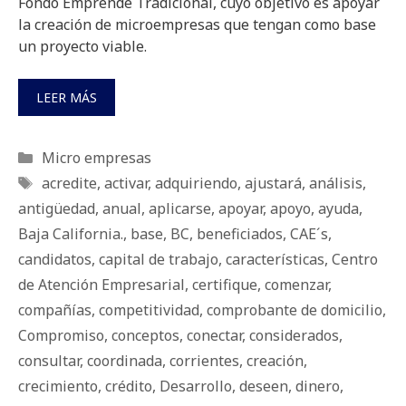
Fondo Emprende Tradicional, cuyo objetivo es apoyar
la creación de microempresas que tengan como base
un proyecto viable.
LEER MÁS
Categorías
Micro empresas
Etiquetas
acredite
,
activar
,
adquiriendo
,
ajustará
,
análisis
,
antigüedad
,
anual
,
aplicarse
,
apoyar
,
apoyo
,
ayuda
,
Baja California.
,
base
,
BC
,
beneficiados
,
CAE´s
,
candidatos
,
capital de trabajo
,
características
,
Centro
de Atención Empresarial
,
certifique
,
comenzar
,
compañías
,
competitividad
,
comprobante de domicilio
,
Compromiso
,
conceptos
,
conectar
,
considerados
,
consultar
,
coordinada
,
corrientes
,
creación
,
crecimiento
,
crédito
,
Desarrollo
,
deseen
,
dinero
,