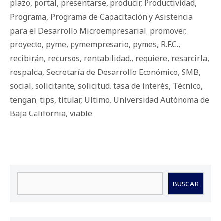
plazo
,
portal
,
presentarse
,
producir
,
Productividad
,
Programa
,
Programa de Capacitación y Asistencia
para el Desarrollo Microempresarial
,
promover
,
proyecto
,
pyme
,
pymempresario
,
pymes
,
R.F.C.
,
recibirán
,
recursos
,
rentabilidad.
,
requiere
,
resarcirla
,
respalda
,
Secretaría de Desarrollo Económico
,
SMB
,
social
,
solicitante
,
solicitud
,
tasa de interés
,
Técnico
,
tengan
,
tips
,
titular
,
Ultimo
,
Universidad Autónoma de
Baja California
,
viable
Buscar
BUSCAR