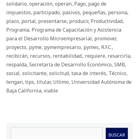
solidario
,
operación
,
operan
,
Pago
,
pago de
impuestos
,
participado
,
pasivos
,
pequeñas
,
persona
,
plazo
,
portal
,
presentarse
,
producir
,
Productividad
,
Programa
,
Programa de Capacitación y Asistencia
para el Desarrollo Microempresarial
,
promover
,
proyecto
,
pyme
,
pymempresario
,
pymes
,
R.F.C.
,
recibirán
,
recursos
,
rentabilidad.
,
requiere
,
resarcirla
,
respalda
,
Secretaría de Desarrollo Económico
,
SMB
,
social
,
solicitante
,
solicitud
,
tasa de interés
,
Técnico
,
tengan
,
tips
,
titular
,
Ultimo
,
Universidad Autónoma de
Baja California
,
viable
Buscar
BUSCAR