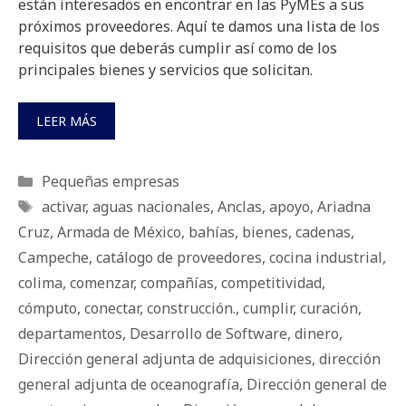
están interesados en encontrar en las PyMEs a sus
próximos proveedores. Aquí te damos una lista de los
requisitos que deberás cumplir así como de los
principales bienes y servicios que solicitan.
LEER MÁS
Categorías
Pequeñas empresas
Etiquetas
activar
,
aguas nacionales
,
Anclas
,
apoyo
,
Ariadna
Cruz
,
Armada de México
,
bahías
,
bienes
,
cadenas
,
Campeche
,
catálogo de proveedores
,
cocina industrial
,
colima
,
comenzar
,
compañías
,
competitividad
,
cómputo
,
conectar
,
construcción.
,
cumplir
,
curación
,
departamentos
,
Desarrollo de Software
,
dinero
,
Dirección general adjunta de adquisiciones
,
dirección
general adjunta de oceanografía
,
Dirección general de