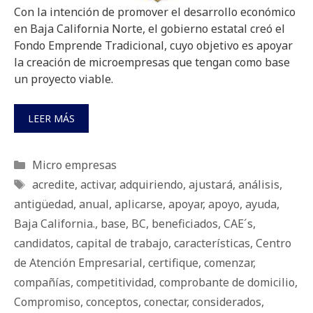
Con la intención de promover el desarrollo económico
en Baja California Norte, el gobierno estatal creó el
Fondo Emprende Tradicional, cuyo objetivo es apoyar
la creación de microempresas que tengan como base
un proyecto viable.
LEER MÁS
Categorías
Micro empresas
Etiquetas
acredite
,
activar
,
adquiriendo
,
ajustará
,
análisis
,
antigüedad
,
anual
,
aplicarse
,
apoyar
,
apoyo
,
ayuda
,
Baja California.
,
base
,
BC
,
beneficiados
,
CAE´s
,
candidatos
,
capital de trabajo
,
características
,
Centro
de Atención Empresarial
,
certifique
,
comenzar
,
compañías
,
competitividad
,
comprobante de domicilio
,
Compromiso
,
conceptos
,
conectar
,
considerados
,