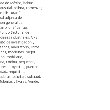
da de México
,
bahías
,
dustrial
,
colima
,
comenzar
,
mplir
,
curación
,
ral adjunta de
ción general de
arrollo
,
eficiencia
,
Fondo Sectorial de
,
Gases industriales
,
GPS
,
tuto de investigación y
esados
,
laboratorio
,
libros
,
anas
,
medicinas
,
mejor
,
ión
,
mobiliario
,
aca
,
Oficina
,
pequeñas
,
ores
,
proyectos
,
puertos
,
idad.
,
requisitos
,
aduras
,
solicitan
,
solicitud
,
Tuberías válvulas
,
Vende
,