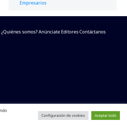
Empresarios
d
¿Quiénes somos?
Anúnciate
Editores
Contáctanos
endo
arcial sin dar referencia a la fuente.
e
Configuración de cookies
Aceptar todo