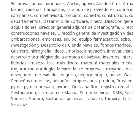
Etiquetas
activar
,
aguas nacionales
,
Anclas
,
apoyo
,
Ariadna Cruz
,
Arma
bienes
,
cadenas
,
Campeche
,
catálogo de proveedores
,
cocina in
compañías
,
competitividad
,
cómputo
,
conectar
,
construcción.
,
cu
departamentos
,
Desarrollo de Software
,
dinero
,
Dirección gene
adquisiciones
,
dirección general adjunta de oceanografía
,
Direc
construcciones navales
,
Dirección general de investigación y des
Embarcaciones
,
empresas
,
equipo
,
equipo farmacéutico
,
éxito
,
Investigación y Desarrollo de Ciencia Navales
,
fondos marinos
Guerrero
,
hidrografía
,
ideas
,
Impulso
,
innovación
,
innovar
,
Insti
desarrollo tecnológico de la armada de México
,
insumos
,
inter
licencias
,
limpieza
,
lista
,
más dinero
,
material
,
materiales
,
medi
mejorar
,
meteorología
,
Mexico
,
Micro empresas
,
mipymes
,
mis
navegación
,
necesidades
,
negocio
,
negocio propio
,
nuevo
,
Oax
Pequeñas empresas
,
pequeños empresarios
,
producir
,
Proveed
pyme
,
pymempresario
,
pymes
,
Quintana Roo
,
registro
,
rentabil
Restauración
,
secretaría de Marina
,
Semar
,
servicios
,
SMB
,
Sold
Sonares
,
Sonora
,
Sustancias químicas
,
Tabasco
,
Tampico
,
tips
,
Veracruz