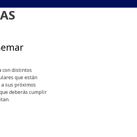
CAS
 Semar
 con distintos
ulares que están
 a sus próximos
s que deberás cumplir
itan.