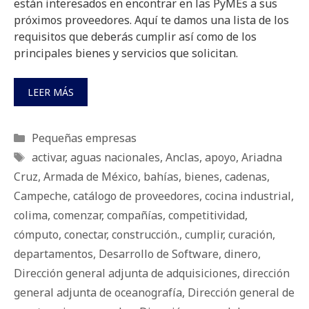
están interesados en encontrar en las PyMEs a sus
próximos proveedores. Aquí te damos una lista de los
requisitos que deberás cumplir así como de los
principales bienes y servicios que solicitan.
LEER MÁS
Categorías
Pequeñas empresas
Etiquetas
activar
,
aguas nacionales
,
Anclas
,
apoyo
,
Ariadna
Cruz
,
Armada de México
,
bahías
,
bienes
,
cadenas
,
Campeche
,
catálogo de proveedores
,
cocina industrial
,
colima
,
comenzar
,
compañías
,
competitividad
,
cómputo
,
conectar
,
construcción.
,
cumplir
,
curación
,
departamentos
,
Desarrollo de Software
,
dinero
,
Dirección general adjunta de adquisiciones
,
dirección
general adjunta de oceanografía
,
Dirección general de