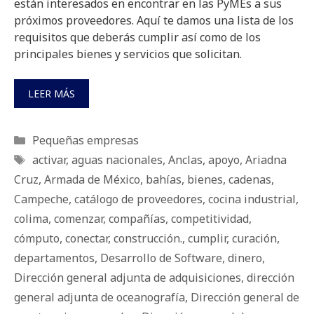
están interesados en encontrar en las PyMEs a sus
próximos proveedores. Aquí te damos una lista de los
requisitos que deberás cumplir así como de los
principales bienes y servicios que solicitan.
LEER MÁS
Categorías
Pequeñas empresas
Etiquetas
activar
,
aguas nacionales
,
Anclas
,
apoyo
,
Ariadna
Cruz
,
Armada de México
,
bahías
,
bienes
,
cadenas
,
Campeche
,
catálogo de proveedores
,
cocina industrial
,
colima
,
comenzar
,
compañías
,
competitividad
,
cómputo
,
conectar
,
construcción.
,
cumplir
,
curación
,
departamentos
,
Desarrollo de Software
,
dinero
,
Dirección general adjunta de adquisiciones
,
dirección
general adjunta de oceanografía
,
Dirección general de