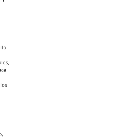
llo
s
les,
ece
los
o
,