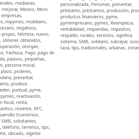
eriales
,
medianas
,
personalizada
,
Personas
,
presentar
,
,
mejorar
,
Mexico
,
Micro
préstamo
,
préstamos
,
producción
,
prod
o empresas
,
productos financieros
,
pyme
,
os
,
mipymes
,
mobiliario
,
pymempresario
,
pymes
,
Reemplaza
,
cesario
,
negativos
,
rentabilidad.
,
requeridas
,
requisitos
,
 propio
,
Nómina
,
nuevo
,
respaldo
,
rurales
,
servicios
,
significa
,
,
obtener
,
obtenidos
,
sistema
,
SMB
,
solidario
,
subrayar
,
sucu
operación
,
otorgan
,
taza
,
tips
,
tradicionales
,
urbanas
,
zona
se
,
Pachuca
,
Pago
,
pago de
da
,
pasivos
,
pequeñas
,
an
,
persona moral
,
,
plazo
,
poderes
,
ndaria
,
presentar
,
tamo
,
producir
,
eden
,
puntual
,
pyme
,
,
pymes
,
reactivación
,
 fiscal
,
renta
,
uisitos
,
resiente
,
RFC
,
esarrollo Económico
,
,
SMB
,
solicitantes
,
,
teléfono
,
terrenos
,
tips
,
rte
,
ubicado
,
vigente