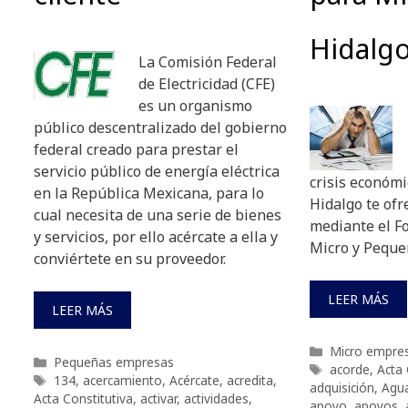
Hidalg
La Comisión Federal
de Electricidad (CFE)
es un organismo
público descentralizado del gobierno
federal creado para prestar el
servicio público de energía eléctrica
crisis económi
en la República Mexicana, para lo
Hidalgo te ofr
cual necesita de una serie de bienes
mediante el F
y servicios, por ello acércate a ella y
Micro y Peque
conviértete en su proveedor.
LEER MÁS
LEER MÁS
Categorías
Micro empre
Categorías
Pequeñas empresas
Etiquetas
acorde
,
Acta 
Etiquetas
134
,
acercamiento
,
Acércate
,
acredita
,
adquisición
,
Agu
Acta Constitutiva
,
activar
,
actividades
,
apoyo
,
apoyos
,