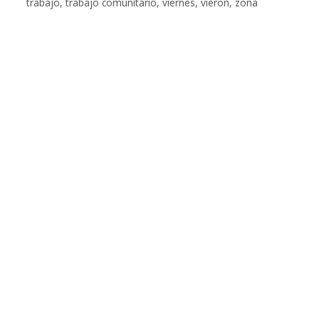
trabajo
,
trabajo comunitario
,
viernes
,
vieron
,
zona