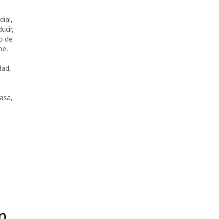
dial
,
ucir
,
o de
me
,
dad
,
asa
,
n