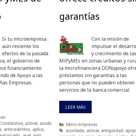
o
garantías
Si tu microempresa
Con la misión de
aún resiente los
impulsar el desarro
efectos de la pasada
y crecimiento de la
ca, el gobierno de
MiPyMEs en zonas urbanas y rura
ece financiamiento
la microfinanciera DONapoyo ofr
ondo de Apoyo a las
préstamos sin garantías a las
ñas Empresas.
personas que no pueden obtener 
servicios de la banca comercial.
LEER MÁS
sas
Constitutiva
,
activar
,
acudir
,
Categorías
Micro empresas
a
,
antecedentes
,
aplica
,
Etiquetas
acordada
,
activar
,
antigüedad
,
apoy
autorizado
,
aval
,
avío
,