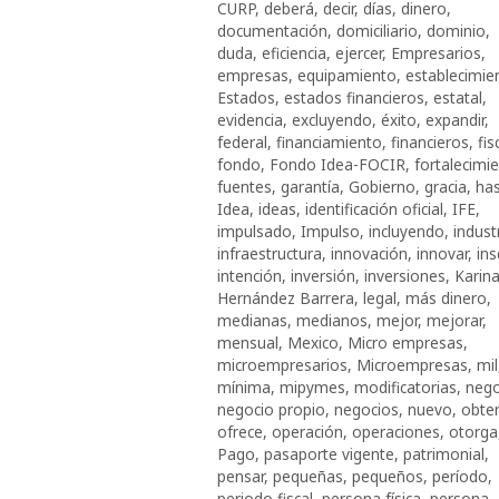
CURP
,
deberá
,
decir
,
días
,
dinero
,
documentación
,
domiciliario
,
dominio
,
duda
,
eficiencia
,
ejercer
,
Empresarios
,
empresas
,
equipamiento
,
establecimie
Estados
,
estados financieros
,
estatal
,
evidencia
,
excluyendo
,
éxito
,
expandir
,
federal
,
financiamiento
,
financieros
,
fis
fondo
,
Fondo Idea-FOCIR
,
fortalecimi
fuentes
,
garantía
,
Gobierno
,
gracia
,
ha
Idea
,
ideas
,
identificación oficial
,
IFE
,
impulsado
,
Impulso
,
incluyendo
,
industr
infraestructura
,
innovación
,
innovar
,
ins
intención
,
inversión
,
inversiones
,
Karin
Hernández Barrera
,
legal
,
más dinero
,
medianas
,
medianos
,
mejor
,
mejorar
,
mensual
,
Mexico
,
Micro empresas
,
microempresarios
,
Microempresas
,
mil
mínima
,
mipymes
,
modificatorias
,
nego
negocio propio
,
negocios
,
nuevo
,
obte
ofrece
,
operación
,
operaciones
,
otorga
Pago
,
pasaporte vigente
,
patrimonial
,
pensar
,
pequeñas
,
pequeños
,
período
,
periodo fiscal
,
persona física
,
persona