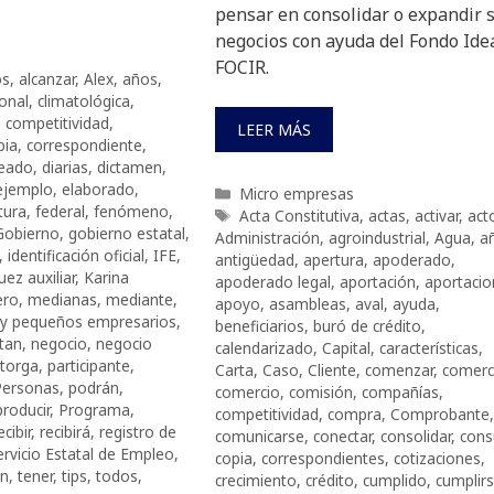
pensar en consolidar o expandir 
negocios con ayuda del Fondo Ide
FOCIR.
os
,
alcanzar
,
Alex
,
años
,
onal
,
climatológica
,
,
competitividad
,
LEER MÁS
pia
,
correspondiente
,
eado
,
diarias
,
dictamen
,
ejemplo
,
elaborado
,
Categorías
Micro empresas
tura
,
federal
,
fenómeno
,
Etiquetas
Acta Constitutiva
,
actas
,
activar
,
act
Gobierno
,
gobierno estatal
,
Administración
,
agroindustrial
,
Agua
,
a
,
identificación oficial
,
IFE
,
antigüedad
,
apertura
,
apoderado
,
uez auxiliar
,
Karina
apoderado legal
,
aportación
,
aportacio
ero
,
medianas
,
mediante
,
apoyo
,
asambleas
,
aval
,
ayuda
,
 y pequeños empresarios
,
beneficiarios
,
buró de crédito
,
tan
,
negocio
,
negocio
calendarizado
,
Capital
,
características
,
torga
,
participante
,
Carta
,
Caso
,
Cliente
,
comenzar
,
comerc
Personas
,
podrán
,
comercio
,
comisión
,
compañías
,
producir
,
Programa
,
competitividad
,
compra
,
Comprobante
,
ecibir
,
recibirá
,
registro de
comunicarse
,
conectar
,
consolidar
,
cons
ervicio Estatal de Empleo
,
copia
,
correspondientes
,
cotizaciones
,
én
,
tener
,
tips
,
todos
,
crecimiento
,
crédito
,
cumplido
,
cumplir