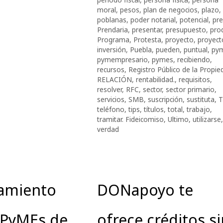
moral
,
pesos
,
plan de negocios
,
plazo
,
poblanas
,
poder notarial
,
potencial
,
pre
Prendaria
,
presentar
,
presupuesto
,
prod
Programa
,
Protesta
,
proyecto
,
proyect
inversión
,
Puebla
,
pueden
,
puntual
,
py
pymempresario
,
pymes
,
recibiendo
,
recursos
,
Registro Público de la Propie
RELACIÓN
,
rentabilidad.
,
requisitos
,
resolver
,
RFC
,
sector
,
sector primario
,
servicios
,
SMB
,
suscripción
,
sustituta
,
T
teléfono
,
tips
,
títulos
,
total
,
trabajo
,
tramitar. Fideicomiso
,
Ultimo
,
utilizarse
,
verdad
iamiento
DONapoyo te
iPyMEs de
ofrece créditos si