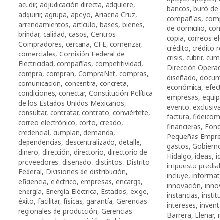
acudir
,
adjudicación directa
,
adquiere
,
bancos
,
buró de 
adquirir
,
agrupa
,
apoyo
,
Ariadna Cruz
,
compañías
,
comp
arrendamientos
,
artículo
,
bases
,
bienes
,
de domicilio
,
con
brindar
,
calidad
,
casos
,
Centros
copia
,
correos el
Compradores
,
cercana
,
CFE
,
comenzar
,
crédito
,
crédito 
comerciales
,
Comisión Federal de
crisis
,
cubrir
,
cum
Electricidad
,
compañías
,
competitividad
,
Dirección Opera
compra
,
compran
,
CompraNet
,
compras
,
diseñado
,
docum
comunicación
,
concentra
,
concreta
,
económica
,
efec
condiciones
,
conectar
,
Constitución Política
empresas
,
equi
de los Estados Unidos Mexicanos
,
evento
,
exclusi
consultar
,
contratar
,
contrato
,
conviértete
,
factura
,
fideicom
correo electrónico
,
corto
,
creado
,
financieras
,
Fond
credencial
,
cumplan
,
demanda
,
Pequeñas Empr
dependencias
,
descentralizado
,
detalle
,
gastos
,
Gobiern
dinero
,
dirección
,
directorio
,
directorio de
Hidalgo
,
ideas
,
i
proveedores
,
diseñado
,
distintos
,
Distrito
impuesto predial
Federal
,
Divisiones de distribución
,
incluye
,
informat
eficiencia
,
eléctrico
,
empresas
,
encarga
,
innovación
,
inno
energía
,
Energía Eléctrica
,
Estados
,
exige
,
instancias
,
instit
éxito
,
facilitar
,
físicas
,
garantía
,
Gerencias
intereses
,
invent
regionales de producción
,
Gerencias
Barrera
,
Llenar
,