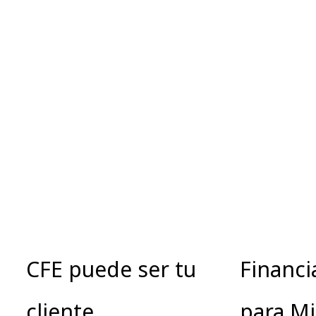
CFE puede ser tu
Financ
cliente
para M