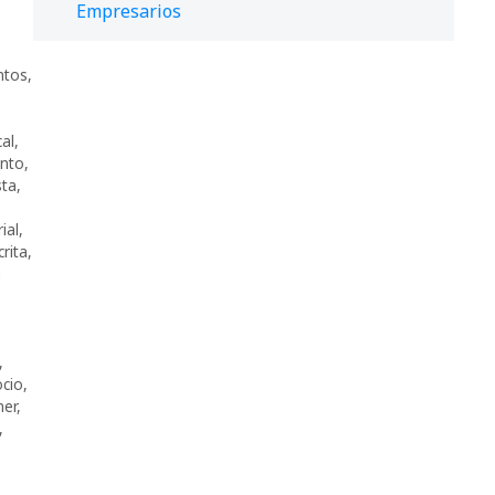
Empresarios
ntos
,
cal
,
ento
,
sta
,
ial
,
crita
,
a
,
cio
,
ner
,
,