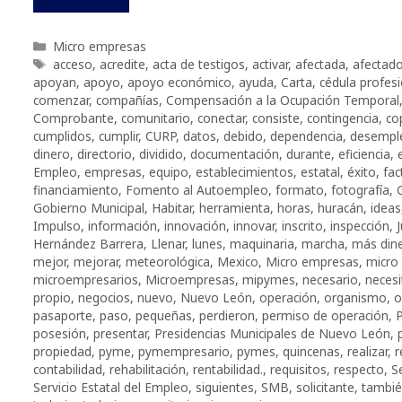
Categorías
Micro empresas
Etiquetas
acceso
,
acredite
,
acta de testigos
,
activar
,
afectada
,
afectad
apoyan
,
apoyo
,
apoyo económico
,
ayuda
,
Carta
,
cédula profesi
comenzar
,
compañías
,
Compensación a la Ocupación Temporal
Comprobante
,
comunitario
,
conectar
,
consiste
,
contingencia
,
co
cumplidos
,
cumplir
,
CURP
,
datos
,
debido
,
dependencia
,
desempl
dinero
,
directorio
,
dividido
,
documentación
,
durante
,
eficiencia
,
Empleo
,
empresas
,
equipo
,
establecimientos
,
estatal
,
éxito
,
fac
financiamiento
,
Fomento al Autoempleo
,
formato
,
fotografía
,
Gobierno Municipal
,
Habitar
,
herramienta
,
horas
,
huracán
,
ideas
Impulso
,
información
,
innovación
,
innovar
,
inscrito
,
inspección
,
J
Hernández Barrera
,
Llenar
,
lunes
,
maquinaria
,
marcha
,
más din
mejor
,
mejorar
,
meteorológica
,
Mexico
,
Micro empresas
,
micro
microempresarios
,
Microempresas
,
mipymes
,
necesario
,
necesi
propio
,
negocios
,
nuevo
,
Nuevo León
,
operación
,
organismo
,
o
pasaporte
,
paso
,
pequeñas
,
perdieron
,
permiso de operación
,
posesión
,
presentar
,
Presidencias Municipales de Nuevo León
,
propiedad
,
pyme
,
pymempresario
,
pymes
,
quincenas
,
realizar
,
r
contabilidad
,
rehabilitación
,
rentabilidad.
,
requisitos
,
respecto
,
S
Servicio Estatal del Empleo
,
siguientes
,
SMB
,
solicitante
,
tambi