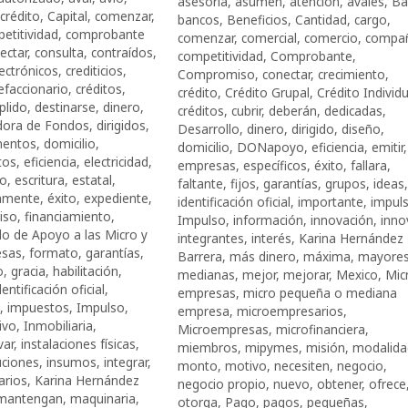
asesoría
,
asumen
,
atención
,
avales
,
Ba
crédito
,
Capital
,
comenzar
,
bancos
,
Beneficios
,
Cantidad
,
cargo
,
etitividad
,
comprobante
comenzar
,
comercial
,
comercio
,
compañ
ectar
,
consulta
,
contraídos
,
competitividad
,
Comprobante
,
ectrónicos
,
crediticios
,
Compromiso
,
conectar
,
crecimiento
,
refaccionario
,
créditos
,
crédito
,
Crédito Grupal
,
Crédito Individu
plido
,
destinarse
,
dinero
,
créditos
,
cubrir
,
deberán
,
dedicadas
,
dora de Fondos
,
dirigidos
,
Desarrollo
,
dinero
,
dirigido
,
diseño
,
entos
,
domicilio
,
domicilio
,
DONapoyo
,
eficiencia
,
emitir
,
tos
,
eficiencia
,
electricidad
,
empresas
,
específicos
,
éxito
,
fallara
,
po
,
escritura
,
estatal
,
faltante
,
fijos
,
garantías
,
grupos
,
ideas
,
vamente
,
éxito
,
expediente
,
identificación oficial
,
importante
,
impuls
iso
,
financiamiento
,
Impulso
,
información
,
innovación
,
inno
o de Apoyo a las Micro y
integrantes
,
interés
,
Karina Hernández
esas
,
formato
,
garantías
,
Barrera
,
más dinero
,
máxima
,
mayore
o
,
gracia
,
habilitación
,
medianas
,
mejor
,
mejorar
,
Mexico
,
Mic
dentificación oficial
,
empresas
,
micro pequeña o mediana
,
impuestos
,
Impulso
,
empresa
,
microempresarios
,
ivo
,
Inmobiliaria
,
Microempresas
,
microfinanciera
,
var
,
instalaciones físicas
,
miembros
,
mipymes
,
misión
,
modalida
uciones
,
insumos
,
integrar
,
monto
,
motivo
,
necesiten
,
negocio
,
arios
,
Karina Hernández
negocio propio
,
nuevo
,
obtener
,
ofrece
mantengan
,
maquinaria
,
otorga
,
Pago
,
pagos
,
pequeñas
,