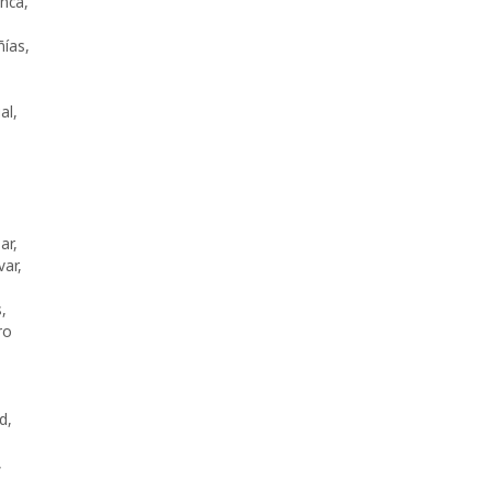
nca
,
ías
,
al
,
ar
,
var
,
s
,
ro
d
,
,