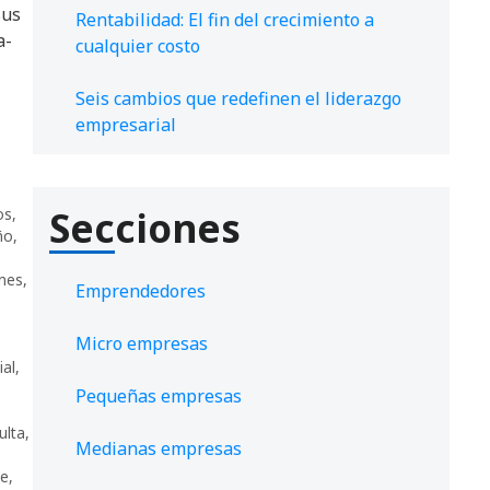
sus
Rentabilidad: El fin del crecimiento a
a-
cualquier costo
Seis cambios que redefinen el liderazgo
empresarial
Secciones
os
,
ño
,
nes
,
Emprendedores
Micro empresas
ial
,
Pequeñas empresas
ulta
,
Medianas empresas
se
,