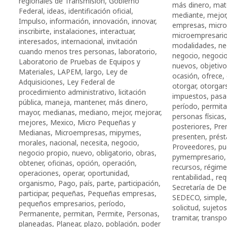
regionales de Transmisión
,
Gobierno
más dinero
,
mat
Federal
,
ideas
,
identificación oficial
,
mediante
,
mejor
Impulso
,
información
,
innovación
,
innovar
,
empresas
,
micr
inscribirte
,
instalaciones
,
interactuar
,
microempresari
interesados
,
internacional
,
invitación
modalidades
,
ne
cuando menos tres personas
,
laboratorio
,
negocio
,
negocio
Laboratorio de Pruebas de Equipos y
nuevos
,
objetivo
Materiales
,
LAPEM
,
largo
,
Ley de
ocasión
,
ofrece
,
Adquisiciones
,
Ley Federal de
otorgar
,
otorgar
procedimiento administrativo
,
licitación
impuestos
,
pasa
pública
,
maneja
,
mantener
,
más dinero
,
período
,
permit
mayor
,
medianas
,
mediano
,
mejor
,
mejorar
,
personas físicas
mejores
,
Mexico
,
Micro Pequeñas y
posteriores
,
Pre
Medianas
,
Microempresas
,
mipymes
,
presenten
,
prés
morales
,
nacional
,
necesita
,
negocio
,
Proveedores
,
pu
negocio propio
,
nuevo
,
obligatorio
,
obras
,
pymempresario
obtener
,
oficinas
,
opción
,
operación
,
recursos
,
régimen
operaciones
,
operar
,
oportunidad
,
rentabilidad.
,
req
organismo
,
Pago
,
país
,
parte
,
participación
,
Secretaría de D
participar
,
pequeñas
,
Pequeñas empresas
,
SEDECO
,
simple
pequeños empresarios
,
período
,
solicitud
,
sujetos
Permanente
,
permitan
,
Permite
,
Personas
,
tramitar
,
transpo
planeadas
,
Planear
,
plazo
,
población
,
poder