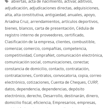
Etiquetas
abiertas
,
acta de nacimiento
,
activar
,
aditivos
,
adjudicación
,
adjudicaciones directas
,
adquisiciones
,
alta
,
alta constitutiva
,
antigüedad
,
anuales
,
apoyo
,
Ariadna Cruz
,
arrendamientos
,
artículos deportivos
,
bienes
,
blancos
,
carta de presentación
,
Cédula de
registro interno de proveedores
,
certificado
,
Clasificación de la empresa
,
clientes
,
combustible
,
comenzar
,
comercio
,
compañías
,
competencia
,
competitividad
,
CompraNet
,
comunicación electrónica
,
comunicación social
,
comunicaciones
,
conectar
,
constancia de domicilio
,
contacto
,
contratación
,
contrataciones
,
Contratos
,
convocatoria
,
copia
,
correo
electrónico
,
cotizaciones
,
Cuenta de Cheques
,
CURP
,
datos
,
dependencia
,
dependencias
,
depósito
electrónico
,
derecho
,
Desarrollo
,
destinarán
,
dinero
,
domicilio fiscal
,
eficiencia
,
Empresarios
,
empresas
,