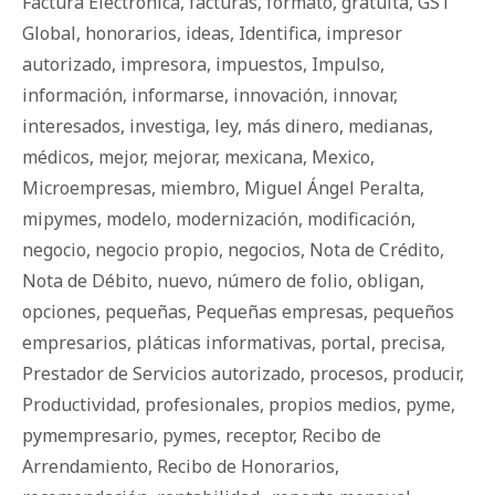
Factura Electrónica
,
facturas
,
formato
,
gratuita
,
GS1
Global
,
honorarios
,
ideas
,
Identifica
,
impresor
autorizado
,
impresora
,
impuestos
,
Impulso
,
información
,
informarse
,
innovación
,
innovar
,
interesados
,
investiga
,
ley
,
más dinero
,
medianas
,
médicos
,
mejor
,
mejorar
,
mexicana
,
Mexico
,
Microempresas
,
miembro
,
Miguel Ángel Peralta
,
mipymes
,
modelo
,
modernización
,
modificación
,
negocio
,
negocio propio
,
negocios
,
Nota de Crédito
,
Nota de Débito
,
nuevo
,
número de folio
,
obligan
,
opciones
,
pequeñas
,
Pequeñas empresas
,
pequeños
empresarios
,
pláticas informativas
,
portal
,
precisa
,
Prestador de Servicios autorizado
,
procesos
,
producir
,
Productividad
,
profesionales
,
propios medios
,
pyme
,
pymempresario
,
pymes
,
receptor
,
Recibo de
Arrendamiento
,
Recibo de Honorarios
,