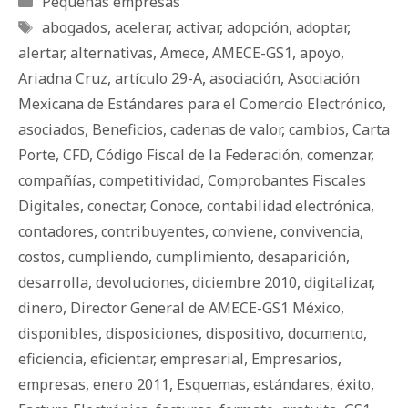
Pequeñas empresas
Etiquetas
abogados
,
acelerar
,
activar
,
adopción
,
adoptar
,
alertar
,
alternativas
,
Amece
,
AMECE-GS1
,
apoyo
,
Ariadna Cruz
,
artículo 29-A
,
asociación
,
Asociación
Mexicana de Estándares para el Comercio Electrónico
,
asociados
,
Beneficios
,
cadenas de valor
,
cambios
,
Carta
Porte
,
CFD
,
Código Fiscal de la Federación
,
comenzar
,
compañías
,
competitividad
,
Comprobantes Fiscales
Digitales
,
conectar
,
Conoce
,
contabilidad electrónica
,
contadores
,
contribuyentes
,
conviene
,
convivencia
,
costos
,
cumpliendo
,
cumplimiento
,
desaparición
,
desarrolla
,
devoluciones
,
diciembre 2010
,
digitalizar
,
dinero
,
Director General de AMECE-GS1 México
,
disponibles
,
disposiciones
,
dispositivo
,
documento
,
eficiencia
,
eficientar
,
empresarial
,
Empresarios
,
empresas
,
enero 2011
,
Esquemas
,
estándares
,
éxito
,