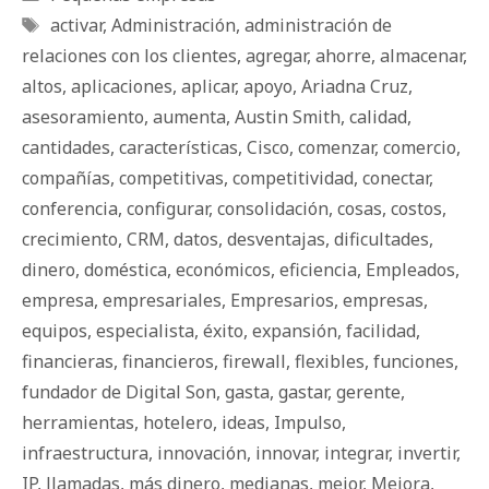
Etiquetas
activar
,
Administración
,
administración de
relaciones con los clientes
,
agregar
,
ahorre
,
almacenar
,
altos
,
aplicaciones
,
aplicar
,
apoyo
,
Ariadna Cruz
,
asesoramiento
,
aumenta
,
Austin Smith
,
calidad
,
cantidades
,
características
,
Cisco
,
comenzar
,
comercio
,
compañías
,
competitivas
,
competitividad
,
conectar
,
conferencia
,
configurar
,
consolidación
,
cosas
,
costos
,
crecimiento
,
CRM
,
datos
,
desventajas
,
dificultades
,
dinero
,
doméstica
,
económicos
,
eficiencia
,
Empleados
,
empresa
,
empresariales
,
Empresarios
,
empresas
,
equipos
,
especialista
,
éxito
,
expansión
,
facilidad
,
financieras
,
financieros
,
firewall
,
flexibles
,
funciones
,
fundador de Digital Son
,
gasta
,
gastar
,
gerente
,
herramientas
,
hotelero
,
ideas
,
Impulso
,
infraestructura
,
innovación
,
innovar
,
integrar
,
invertir
,
IP
,
llamadas
,
más dinero
,
medianas
,
mejor
,
Mejora
,