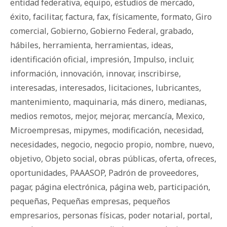
entidad federativa
,
equipo
,
estudios de mercado
,
éxito
,
facilitar
,
factura
,
fax
,
físicamente
,
formato
,
Giro
comercial
,
Gobierno
,
Gobierno Federal
,
grabado
,
hábiles
,
herramienta
,
herramientas
,
ideas
,
identificación oficial
,
impresión
,
Impulso
,
incluir
,
información
,
innovación
,
innovar
,
inscribirse
,
interesadas
,
interesados
,
licitaciones
,
lubricantes
,
mantenimiento
,
maquinaria
,
más dinero
,
medianas
,
medios remotos
,
mejor
,
mejorar
,
mercancía
,
Mexico
,
Microempresas
,
mipymes
,
modificación
,
necesidad
,
necesidades
,
negocio
,
negocio propio
,
nombre
,
nuevo
,
objetivo
,
Objeto social
,
obras públicas
,
oferta
,
ofreces
,
oportunidades
,
PAAASOP
,
Padrón de proveedores
,
pagar
,
página electrónica
,
página web
,
participación
,
pequeñas
,
Pequeñas empresas
,
pequeños
empresarios
,
personas físicas
,
poder notarial
,
portal
,