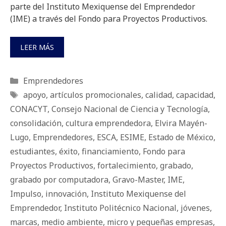
parte del Instituto Mexiquense del Emprendedor
(IME) a través del Fondo para Proyectos Productivos.
LEER MÁS
Categorías
Emprendedores
Etiquetas
apoyo
,
artículos promocionales
,
calidad
,
capacidad
,
CONACYT
,
Consejo Nacional de Ciencia y Tecnología
,
consolidación
,
cultura emprendedora
,
Elvira Mayén-
Lugo
,
Emprendedores
,
ESCA
,
ESIME
,
Estado de México
,
estudiantes
,
éxito
,
financiamiento
,
Fondo para
Proyectos Productivos
,
fortalecimiento
,
grabado
,
grabado por computadora
,
Gravo-Master
,
IME
,
Impulso
,
innovación
,
Instituto Mexiquense del
Emprendedor
,
Instituto Politécnico Nacional
,
jóvenes
,
marcas
,
medio ambiente
,
micro y pequeñas empresas
,