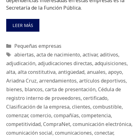
dependencias interesadas en estas empresas es la
Secretaría de la Función Pública.
LEER MÁS
Categorías
Pequeñas empresas
Etiquetas
abiertas
,
acta de nacimiento
,
activar
,
aditivos
,
adjudicación
,
adjudicaciones directas
,
adquisiciones
,
alta
,
alta constitutiva
,
antigüedad
,
anuales
,
apoyo
,
Ariadna Cruz
,
arrendamientos
,
artículos deportivos
,
bienes
,
blancos
,
carta de presentación
,
Cédula de
registro interno de proveedores
,
certificado
,
Clasificación de la empresa
,
clientes
,
combustible
,
comenzar
,
comercio
,
compañías
,
competencia
,
competitividad
,
CompraNet
,
comunicación electrónica
,
comunicación social
,
comunicaciones
,
conectar
,