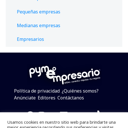
Pequeñas empresas
Medianas empresas
Empresarios
Política de privacidad
¿Quiénes somos?
Anúnciate
Editores
Contáctanos
Facebook
Instagram
Twitter
LinkedIn
Telegram
YouTube
TikTok
Usamos cookies en nuestro sitio web para brindarte una
mejor experiencia recordando sus preferencias y visitas