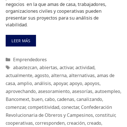
negocios en la que amas de casa, trabajadores,
organizaciones civiles y cooperativas pueden
presentar sus proyectos para su análisis de
viabilidad.
LEER MÁS
Categorías
Emprendedores
Etiquetas
abastezcan
,
abiertas
,
activar
,
actividad
,
actualmente
,
agosto
,
alterna
,
alternativas
,
amas de
casa
,
amplio
,
análisis
,
apoyar
,
apoyo
,
apoyos
,
aprovechando
,
asesoramiento
,
asesorí­as
,
autoempleo
,
Bancomext
,
buen
,
cabo
,
cadenas
,
canalizando
,
comenzar
,
competitividad
,
conectar
,
Confederación
Revolucionaria de Obreros y Campesinos
,
constituir
,
cooperativas
,
corresponden
,
creación
,
creado
,