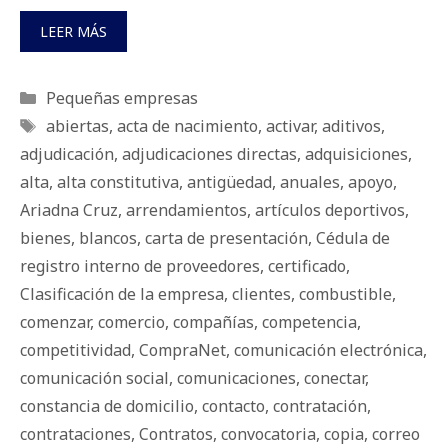
LEER MÁS
Categorías
Pequeñas empresas
Etiquetas
abiertas
,
acta de nacimiento
,
activar
,
aditivos
,
adjudicación
,
adjudicaciones directas
,
adquisiciones
,
alta
,
alta constitutiva
,
antigüedad
,
anuales
,
apoyo
,
Ariadna Cruz
,
arrendamientos
,
artículos deportivos
,
bienes
,
blancos
,
carta de presentación
,
Cédula de
registro interno de proveedores
,
certificado
,
Clasificación de la empresa
,
clientes
,
combustible
,
comenzar
,
comercio
,
compañías
,
competencia
,
competitividad
,
CompraNet
,
comunicación electrónica
,
comunicación social
,
comunicaciones
,
conectar
,
constancia de domicilio
,
contacto
,
contratación
,
contrataciones
,
Contratos
,
convocatoria
,
copia
,
correo