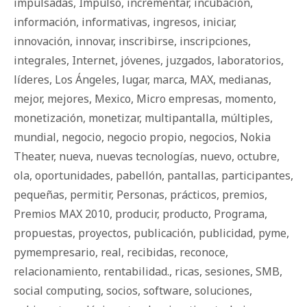
impulsadas
,
Impulso
,
incrementar
,
incubación
,
información
,
informativas
,
ingresos
,
iniciar
,
innovación
,
innovar
,
inscribirse
,
inscripciones
,
integrales
,
Internet
,
jóvenes
,
juzgados
,
laboratorios
,
líderes
,
Los Ángeles
,
lugar
,
marca
,
MAX
,
medianas
,
mejor
,
mejores
,
Mexico
,
Micro empresas
,
momento
,
monetización
,
monetizar
,
multipantalla
,
múltiples
,
mundial
,
negocio
,
negocio propio
,
negocios
,
Nokia
Theater
,
nueva
,
nuevas tecnologías
,
nuevo
,
octubre
,
ola
,
oportunidades
,
pabellón
,
pantallas
,
participantes
,
pequeñas
,
permitir
,
Personas
,
prácticos
,
premios
,
Premios MAX 2010
,
producir
,
producto
,
Programa
,
propuestas
,
proyectos
,
publicación
,
publicidad
,
pyme
,
pymempresario
,
real
,
recibidas
,
reconoce
,
relacionamiento
,
rentabilidad.
,
ricas
,
sesiones
,
SMB
,
social computing
,
socios
,
software
,
soluciones
,