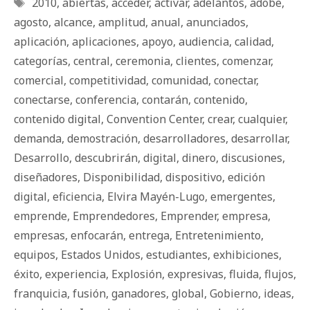
Etiquetas
2010
,
abiertas
,
acceder
,
activar
,
adelantos
,
adobe
,
agosto
,
alcance
,
amplitud
,
anual
,
anunciados
,
aplicación
,
aplicaciones
,
apoyo
,
audiencia
,
calidad
,
categorías
,
central
,
ceremonia
,
clientes
,
comenzar
,
comercial
,
competitividad
,
comunidad
,
conectar
,
conectarse
,
conferencia
,
contarán
,
contenido
,
contenido digital
,
Convention Center
,
crear
,
cualquier
,
demanda
,
demostración
,
desarrolladores
,
desarrollar
,
Desarrollo
,
descubrirán
,
digital
,
dinero
,
discusiones
,
diseñadores
,
Disponibilidad
,
dispositivo
,
edición
digital
,
eficiencia
,
Elvira Mayén-Lugo
,
emergentes
,
emprende
,
Emprendedores
,
Emprender
,
empresa
,
empresas
,
enfocarán
,
entrega
,
Entretenimiento
,
equipos
,
Estados Unidos
,
estudiantes
,
exhibiciones
,
éxito
,
experiencia
,
Explosión
,
expresivas
,
fluida
,
flujos
,
franquicia
,
fusión
,
ganadores
,
global
,
Gobierno
,
ideas
,