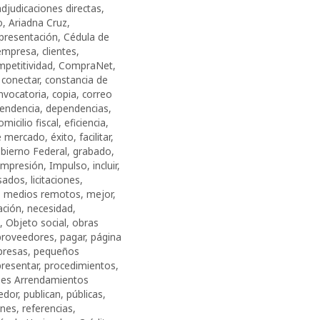
adjudicaciones directas
,
o
,
Ariadna Cruz
,
 presentación
,
Cédula de
 empresa
,
clientes
,
mpetitividad
,
CompraNet
,
,
conectar
,
constancia de
nvocatoria
,
copia
,
correo
endencia
,
dependencias
,
omicilio fiscal
,
eficiencia
,
e mercado
,
éxito
,
facilitar
,
bierno Federal
,
grabado
,
impresión
,
Impulso
,
incluir
,
esados
,
licitaciones
,
,
medios remotos
,
mejor
,
ación
,
necesidad
,
,
Objeto social
,
obras
proveedores
,
pagar
,
página
presas
,
pequeños
presentar
,
procedimientos
,
nes Arrendamientos
edor
,
publican
,
públicas
,
ones
,
referencias
,