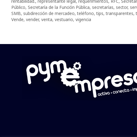
rentabilidad.
,
representante legal
,
requerimientos
,
RFC
,
Secreta
Público
,
Secretaría de la Función Pública
,
secretarías
,
sector
,
ser
SMB
,
subdirección de mercadeo
,
teléfono
,
tips
,
transparentes
,
Vende
,
vender
,
venta
,
vestuario
,
vigencia