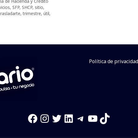
ría de Hacienda y Crédito
vicios
,
SFP
,
SHCP
,
sitio
,
trasladarte
,
trimestre
,
útil
,
Política de privacida
Facebook
Instagram
Twitter
LinkedIn
Telegram
YouTube
TikTok