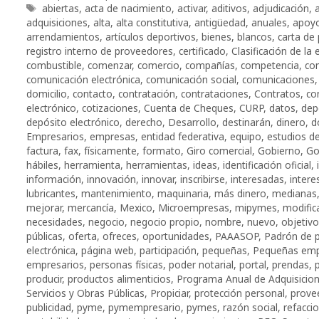
Etiquetas
abiertas
,
acta de nacimiento
,
activar
,
aditivos
,
adjudicación
,
adquisiciones
,
alta
,
alta constitutiva
,
antigüedad
,
anuales
,
apoy
arrendamientos
,
artículos deportivos
,
bienes
,
blancos
,
carta de
registro interno de proveedores
,
certificado
,
Clasificación de la
combustible
,
comenzar
,
comercio
,
compañías
,
competencia
,
co
comunicación electrónica
,
comunicación social
,
comunicaciones
domicilio
,
contacto
,
contratación
,
contrataciones
,
Contratos
,
co
electrónico
,
cotizaciones
,
Cuenta de Cheques
,
CURP
,
datos
,
dep
depósito electrónico
,
derecho
,
Desarrollo
,
destinarán
,
dinero
,
d
Empresarios
,
empresas
,
entidad federativa
,
equipo
,
estudios d
factura
,
fax
,
físicamente
,
formato
,
Giro comercial
,
Gobierno
,
Go
hábiles
,
herramienta
,
herramientas
,
ideas
,
identificación oficial
,
información
,
innovación
,
innovar
,
inscribirse
,
interesadas
,
inter
lubricantes
,
mantenimiento
,
maquinaria
,
más dinero
,
medianas
mejorar
,
mercancía
,
Mexico
,
Microempresas
,
mipymes
,
modific
necesidades
,
negocio
,
negocio propio
,
nombre
,
nuevo
,
objetivo
públicas
,
oferta
,
ofreces
,
oportunidades
,
PAAASOP
,
Padrón de 
electrónica
,
página web
,
participación
,
pequeñas
,
Pequeñas em
empresarios
,
personas físicas
,
poder notarial
,
portal
,
prendas
,
producir
,
productos alimenticios
,
Programa Anual de Adquisicio
Servicios y Obras Públicas
,
Propiciar
,
protección personal
,
prove
publicidad
,
pyme
,
pymempresario
,
pymes
,
razón social
,
refacci