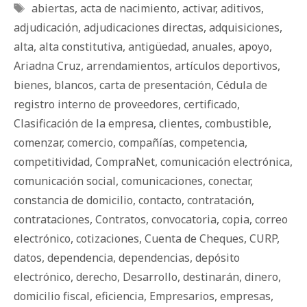
Etiquetas
abiertas
,
acta de nacimiento
,
activar
,
aditivos
,
adjudicación
,
adjudicaciones directas
,
adquisiciones
,
alta
,
alta constitutiva
,
antigüedad
,
anuales
,
apoyo
,
Ariadna Cruz
,
arrendamientos
,
artículos deportivos
,
bienes
,
blancos
,
carta de presentación
,
Cédula de
registro interno de proveedores
,
certificado
,
Clasificación de la empresa
,
clientes
,
combustible
,
comenzar
,
comercio
,
compañías
,
competencia
,
competitividad
,
CompraNet
,
comunicación electrónica
,
comunicación social
,
comunicaciones
,
conectar
,
constancia de domicilio
,
contacto
,
contratación
,
contrataciones
,
Contratos
,
convocatoria
,
copia
,
correo
electrónico
,
cotizaciones
,
Cuenta de Cheques
,
CURP
,
datos
,
dependencia
,
dependencias
,
depósito
electrónico
,
derecho
,
Desarrollo
,
destinarán
,
dinero
,
domicilio fiscal
,
eficiencia
,
Empresarios
,
empresas
,