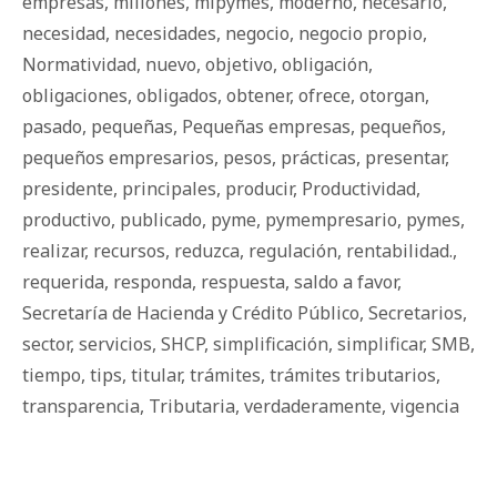
empresas
,
millones
,
mipymes
,
moderno
,
necesario
,
necesidad
,
necesidades
,
negocio
,
negocio propio
,
Normatividad
,
nuevo
,
objetivo
,
obligación
,
obligaciones
,
obligados
,
obtener
,
ofrece
,
otorgan
,
pasado
,
pequeñas
,
Pequeñas empresas
,
pequeños
,
pequeños empresarios
,
pesos
,
prácticas
,
presentar
,
presidente
,
principales
,
producir
,
Productividad
,
productivo
,
publicado
,
pyme
,
pymempresario
,
pymes
,
realizar
,
recursos
,
reduzca
,
regulación
,
rentabilidad.
,
requerida
,
responda
,
respuesta
,
saldo a favor
,
Secretaría de Hacienda y Crédito Público
,
Secretarios
,
sector
,
servicios
,
SHCP
,
simplificación
,
simplificar
,
SMB
,
tiempo
,
tips
,
titular
,
trámites
,
trámites tributarios
,
transparencia
,
Tributaria
,
verdaderamente
,
vigencia