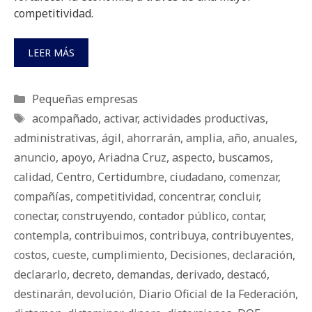
competitividad.
LEER MÁS
Categorías
Pequeñas empresas
Etiquetas
acompañado
,
activar
,
actividades productivas
,
administrativas
,
ágil
,
ahorrarán
,
amplia
,
año
,
anuales
,
anuncio
,
apoyo
,
Ariadna Cruz
,
aspecto
,
buscamos
,
calidad
,
Centro
,
Certidumbre
,
ciudadano
,
comenzar
,
compañías
,
competitividad
,
concentrar
,
concluir
,
conectar
,
construyendo
,
contador público
,
contar
,
contempla
,
contribuimos
,
contribuya
,
contribuyentes
,
costos
,
cueste
,
cumplimiento
,
Decisiones
,
declaración
,
declararlo
,
decreto
,
demandas
,
derivado
,
destacó
,
destinarán
,
devolución
,
Diario Oficial de la Federación
,