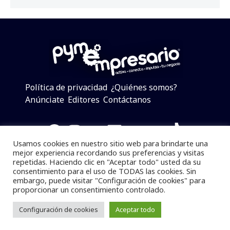
Política de privacidad
¿Quiénes somos?
Anúnciate
Editores
Contáctanos
Facebook
Instagram
Twitter
LinkedIn
Telegram
YouTube
TikTok
Usamos cookies en nuestro sitio web para brindarte una
mejor experiencia recordando sus preferencias y visitas
repetidas. Haciendo clic en "Aceptar todo" usted da su
consentimiento para el uso de TODAS las cookies. Sin
Pymempresario © 2025 Todos los derechos reservados.
embargo, puede visitar "Configuración de cookies" para
proporcionar un consentimiento controlado.
Se prohibe el uso de la información total o parcial sin
dar referencia a la fuente.
Configuración de cookies
Aceptar todo
Desarrollado por
yalla ya!