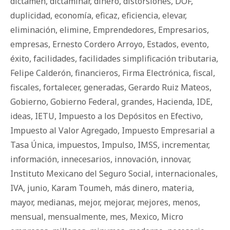
dictamen
,
dictaminar
,
dinero
,
distorsiones
,
DOF
,
duplicidad
,
economía
,
eficaz
,
eficiencia
,
elevar
,
eliminación
,
elimine
,
Emprendedores
,
Empresarios
,
empresas
,
Ernesto Cordero Arroyo
,
Estados
,
evento
,
éxito
,
facilidades
,
facilidades simplificación tributaria
,
Felipe Calderón
,
financieros
,
Firma Electrónica
,
fiscal
,
fiscales
,
fortalecer
,
generadas
,
Gerardo Ruiz Mateos
,
Gobierno
,
Gobierno Federal
,
grandes
,
Hacienda
,
IDE
,
ideas
,
IETU
,
Impuesto a los Depósitos en Efectivo
,
Impuesto al Valor Agregado
,
Impuesto Empresarial a
Tasa Única
,
impuestos
,
Impulso
,
IMSS
,
incrementar
,
información
,
innecesarios
,
innovación
,
innovar
,
Instituto Mexicano del Seguro Social
,
internacionales
,
IVA
,
junio
,
Karam Toumeh
,
más dinero
,
materia
,
mayor
,
medianas
,
mejor
,
mejorar
,
mejores
,
menos
,
mensual
,
mensualmente
,
mes
,
Mexico
,
Micro