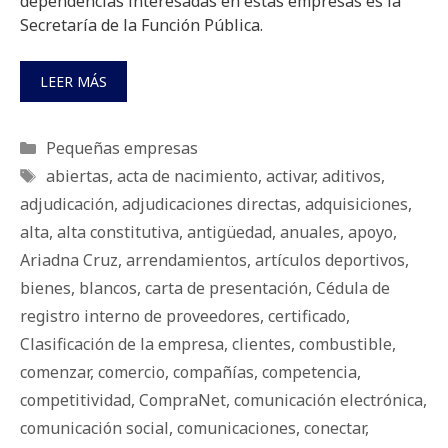
dependencias interesadas en estas empresas es la
Secretaría de la Función Pública.
LEER MÁS
Categorías
Pequeñas empresas
Etiquetas
abiertas
,
acta de nacimiento
,
activar
,
aditivos
,
adjudicación
,
adjudicaciones directas
,
adquisiciones
,
alta
,
alta constitutiva
,
antigüedad
,
anuales
,
apoyo
,
Ariadna Cruz
,
arrendamientos
,
artículos deportivos
,
bienes
,
blancos
,
carta de presentación
,
Cédula de
registro interno de proveedores
,
certificado
,
Clasificación de la empresa
,
clientes
,
combustible
,
comenzar
,
comercio
,
compañías
,
competencia
,
competitividad
,
CompraNet
,
comunicación electrónica
,
comunicación social
,
comunicaciones
,
conectar
,