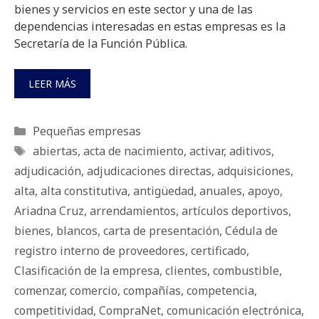
bienes y servicios en este sector y una de las
dependencias interesadas en estas empresas es la
Secretaría de la Función Pública.
LEER MÁS
Categorías
Pequeñas empresas
Etiquetas
abiertas
,
acta de nacimiento
,
activar
,
aditivos
,
adjudicación
,
adjudicaciones directas
,
adquisiciones
,
alta
,
alta constitutiva
,
antigüedad
,
anuales
,
apoyo
,
Ariadna Cruz
,
arrendamientos
,
artículos deportivos
,
bienes
,
blancos
,
carta de presentación
,
Cédula de
registro interno de proveedores
,
certificado
,
Clasificación de la empresa
,
clientes
,
combustible
,
comenzar
,
comercio
,
compañías
,
competencia
,
competitividad
,
CompraNet
,
comunicación electrónica
,