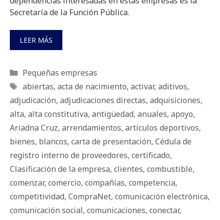
dependencias interesadas en estas empresas es la
Secretaría de la Función Pública.
LEER MÁS
Categorías
Pequeñas empresas
Etiquetas
abiertas
,
acta de nacimiento
,
activar
,
aditivos
,
adjudicación
,
adjudicaciones directas
,
adquisiciones
,
alta
,
alta constitutiva
,
antigüedad
,
anuales
,
apoyo
,
Ariadna Cruz
,
arrendamientos
,
artículos deportivos
,
bienes
,
blancos
,
carta de presentación
,
Cédula de
registro interno de proveedores
,
certificado
,
Clasificación de la empresa
,
clientes
,
combustible
,
comenzar
,
comercio
,
compañías
,
competencia
,
competitividad
,
CompraNet
,
comunicación electrónica
,
comunicación social
,
comunicaciones
,
conectar
,