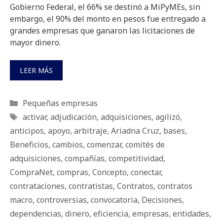
Gobierno Federal, el 66% se destinó a MiPyMEs, sin
embargo, el 90% del monto en pesos fue entregado a
grandes empresas que ganaron las licitaciones de
mayor dinero.
LEER MÁS
Categorías
Pequeñas empresas
Etiquetas
activar
,
adjudicación
,
adquisiciones
,
agilizó
,
anticipos
,
apoyo
,
arbitraje
,
Ariadna Cruz
,
bases
,
Beneficios
,
cambios
,
comenzar
,
comités de
adquisiciones
,
compañías
,
competitividad
,
CompraNet
,
compras
,
Concepto
,
conectar
,
contrataciones
,
contratistas
,
Contratos
,
contratos
macro
,
controversias
,
convocatoria
,
Decisiones
,
dependencias
,
dinero
,
eficiencia
,
empresas
,
entidades
,