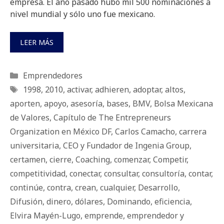
empresa. El año pasado hubo mil 500 nominaciones a
nivel mundial y sólo uno fue mexicano.
LEER MÁS
Categorías
Emprendedores
Etiquetas
1998
,
2010
,
activar
,
adhieren
,
adoptar
,
altos
,
aporten
,
apoyo
,
asesoría
,
bases
,
BMV
,
Bolsa Mexicana
de Valores
,
Capítulo de The Entrepreneurs
Organization en México DF
,
Carlos Camacho
,
carrera
universitaria
,
CEO y Fundador de Ingenia Group
,
certamen
,
cierre
,
Coaching
,
comenzar
,
Competir
,
competitividad
,
conectar
,
consultar
,
consultoría
,
contar
,
continúe
,
contra
,
crean
,
cualquier
,
Desarrollo
,
Difusión
,
dinero
,
dólares
,
Dominando
,
eficiencia
,
Elvira Mayén-Lugo
,
emprende
,
emprendedor y