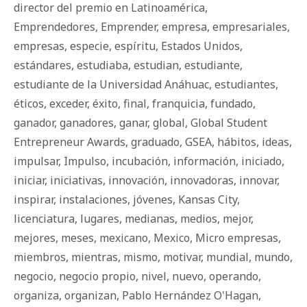
director del premio en Latinoamérica
,
Emprendedores
,
Emprender
,
empresa
,
empresariales
,
empresas
,
especie
,
espíritu
,
Estados Unidos
,
estándares
,
estudiaba
,
estudian
,
estudiante
,
estudiante de la Universidad Anáhuac
,
estudiantes
,
éticos
,
exceder
,
éxito
,
final
,
franquicia
,
fundado
,
ganador
,
ganadores
,
ganar
,
global
,
Global Student
Entrepreneur Awards
,
graduado
,
GSEA
,
há­bi­tos
,
ideas
,
impulsar
,
Impulso
,
incubación
,
información
,
iniciado
,
iniciar
,
iniciativas
,
innovación
,
innovadoras
,
innovar
,
inspirar
,
instalaciones
,
jóvenes
,
Kansas City
,
licenciatura
,
lugares
,
medianas
,
medios
,
mejor
,
mejores
,
meses
,
mexicano
,
Mexico
,
Micro empresas
,
miembros
,
mientras
,
mismo
,
motivar
,
mundial
,
mundo
,
negocio
,
negocio propio
,
nivel
,
nuevo
,
operando
,
organiza
,
organizan
,
Pablo Hernández O'Hagan
,