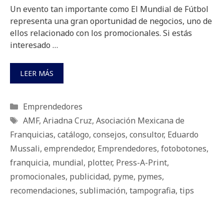
Un evento tan importante como El Mundial de Fútbol
representa una gran oportunidad de negocios, uno de
ellos relacionado con los promocionales. Si estás
interesado …
LEER MÁS
Categorías
Emprendedores
Etiquetas
AMF
,
Ariadna Cruz
,
Asociación Mexicana de
Franquicias
,
catálogo
,
consejos
,
consultor
,
Eduardo
Mussali
,
emprendedor
,
Emprendedores
,
fotobotones
,
franquicia
,
mundial
,
plotter
,
Press-A-Print
,
promocionales
,
publicidad
,
pyme
,
pymes
,
recomendaciones
,
sublimación
,
tampografia
,
tips