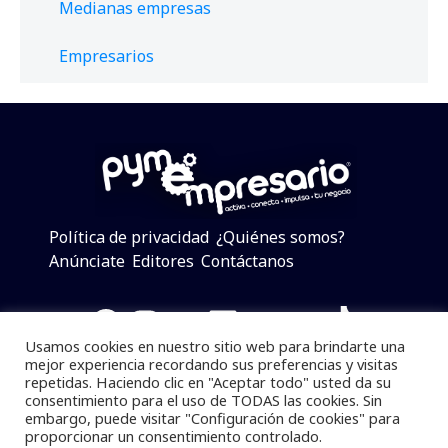
Medianas empresas
Empresarios
Política de privacidad
¿Quiénes somos?
Anúnciate
Editores
Contáctanos
Facebook
Instagram
Twitter
LinkedIn
Telegram
YouTube
TikTok
Usamos cookies en nuestro sitio web para brindarte una
mejor experiencia recordando sus preferencias y visitas
repetidas. Haciendo clic en "Aceptar todo" usted da su
consentimiento para el uso de TODAS las cookies. Sin
Pymempresario © 2025 Todos los derechos reservados.
embargo, puede visitar "Configuración de cookies" para
proporcionar un consentimiento controlado.
Se prohibe el uso de la información total o parcial sin