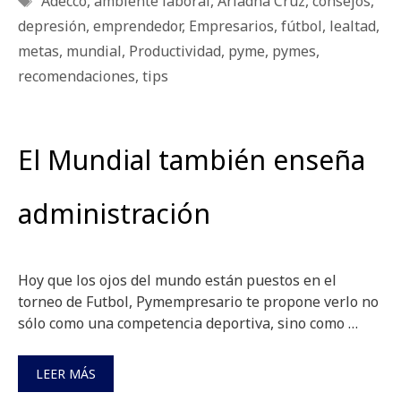
Adecco
,
ambiente laboral
,
Ariadna Cruz
,
consejos
,
depresión
,
emprendedor
,
Empresarios
,
fútbol
,
lealtad
,
metas
,
mundial
,
Productividad
,
pyme
,
pymes
,
recomendaciones
,
tips
El Mundial también enseña
administración
Hoy que los ojos del mundo están puestos en el
torneo de Futbol, Pymempresario te propone verlo no
sólo como una competencia deportiva, sino como …
LEER MÁS