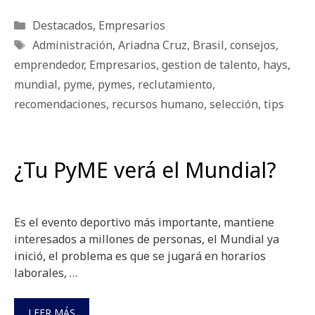
Categorías
Destacados
,
Empresarios
Etiquetas
Administración
,
Ariadna Cruz
,
Brasil
,
consejos
,
emprendedor
,
Empresarios
,
gestion de talento
,
hays
,
mundial
,
pyme
,
pymes
,
reclutamiento
,
recomendaciones
,
recursos humano
,
selección
,
tips
¿Tu PyME verá el Mundial?
Es el evento deportivo más importante, mantiene
interesados a millones de personas, el Mundial ya
inició, el problema es que se jugará en horarios
laborales, …
LEER MÁS