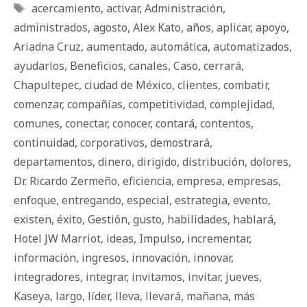
Etiquetas
acercamiento
,
activar
,
Administración
,
administrados
,
agosto
,
Alex Kato
,
años
,
aplicar
,
apoyo
,
Ariadna Cruz
,
aumentado
,
automática
,
automatizados
,
ayudarlos
,
Beneficios
,
canales
,
Caso
,
cerrará
,
Chapultepec
,
ciudad de México
,
clientes
,
combatir
,
comenzar
,
compañías
,
competitividad
,
complejidad
,
comunes
,
conectar
,
conocer
,
contará
,
contentos
,
continuidad
,
corporativos
,
demostrará
,
departamentos
,
dinero
,
dirigido
,
distribución
,
dolores
,
Dr. Ricardo Zermeño
,
eficiencia
,
empresa
,
empresas
,
enfoque
,
entregando
,
especial
,
estrategia
,
evento
,
existen
,
éxito
,
Gestión
,
gusto
,
habilidades
,
hablará
,
Hotel JW Marriot
,
ideas
,
Impulso
,
incrementar
,
información
,
ingresos
,
innovación
,
innovar
,
integradores
,
integrar
,
invitamos
,
invitar
,
jueves
,
Kaseya
,
largo
,
líder
,
lleva
,
llevará
,
mañana
,
más