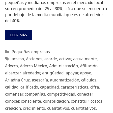
pequeñas y medianas empresas en el mercado local
son en promedio del 25 al 30%, cifra que se encuentra
por debajo de la media mundial que es de alrededor
del 40%.
LEER MÁS
Categorías
Pequeñas empresas
Etiquetas
acceso
,
Acciones
,
acorde
,
activar
,
actualmente
,
Adecco
,
Adecco México
,
Administración
,
Afiliación
,
alcanzar
,
alrededor
,
antigüedad
,
apoyar
,
apoyo
,
Ariadna Cruz
,
asesoría
,
automatización
,
cálculos
,
calidad
,
calificado
,
capacidad
,
características
,
cifra
,
comenzar
,
compañías
,
competitividad
,
conectar
,
conocer
,
consciente
,
consolidación
,
constituir
,
costos
,
creación
,
crecimiento
,
cualitativos
,
cuantitativos
,