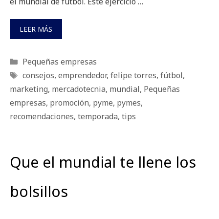
el mundial de futbol. Este ejercicio …
LEER MÁS
Categorías
Pequeñas empresas
Etiquetas
consejos
,
emprendedor
,
felipe torres
,
fútbol
,
marketing
,
mercadotecnia
,
mundial
,
Pequeñas
empresas
,
promoción
,
pyme
,
pymes
,
recomendaciones
,
temporada
,
tips
Que el mundial te llene los
bolsillos