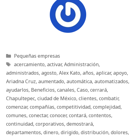
Categorías
Pequeñas empresas
Etiquetas
acercamiento
,
activar
,
Administración
,
administrados
,
agosto
,
Alex Kato
,
años
,
aplicar
,
apoyo
,
Ariadna Cruz
,
aumentado
,
automática
,
automatizados
,
ayudarlos
,
Beneficios
,
canales
,
Caso
,
cerrará
,
Chapultepec
,
ciudad de México
,
clientes
,
combatir
,
comenzar
,
compañías
,
competitividad
,
complejidad
,
comunes
,
conectar
,
conocer
,
contará
,
contentos
,
continuidad
,
corporativos
,
demostrará
,
departamentos
,
dinero
,
dirigido
,
distribución
,
dolores
,