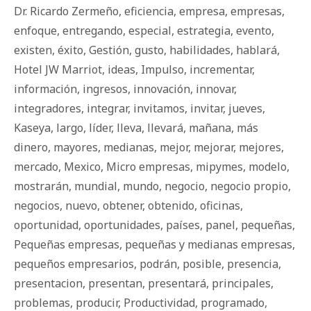
Dr. Ricardo Zermeño
,
eficiencia
,
empresa
,
empresas
,
enfoque
,
entregando
,
especial
,
estrategia
,
evento
,
existen
,
éxito
,
Gestión
,
gusto
,
habilidades
,
hablará
,
Hotel JW Marriot
,
ideas
,
Impulso
,
incrementar
,
información
,
ingresos
,
innovación
,
innovar
,
integradores
,
integrar
,
invitamos
,
invitar
,
jueves
,
Kaseya
,
largo
,
líder
,
lleva
,
llevará
,
mañana
,
más
dinero
,
mayores
,
medianas
,
mejor
,
mejorar
,
mejores
,
mercado
,
Mexico
,
Micro empresas
,
mipymes
,
modelo
,
mostrarán
,
mundial
,
mundo
,
negocio
,
negocio propio
,
negocios
,
nuevo
,
obtener
,
obtenido
,
oficinas
,
oportunidad
,
oportunidades
,
países
,
panel
,
pequeñas
,
Pequeñas empresas
,
pequeñas y medianas empresas
,
pequeños empresarios
,
podrán
,
posible
,
presencia
,
presentacion
,
presentan
,
presentará
,
principales
,
problemas
,
producir
,
Productividad
,
programado
,