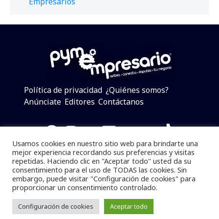
Empresarios
Política de privacidad
¿Quiénes somos?
Anúnciate
Editores
Contáctanos
Facebook
Instagram
Twitter
LinkedIn
Telegram
YouTube
TikTok
Usamos cookies en nuestro sitio web para brindarte una
mejor experiencia recordando sus preferencias y visitas
repetidas. Haciendo clic en "Aceptar todo" usted da su
consentimiento para el uso de TODAS las cookies. Sin
Pymempresario © 2025 Todos los derechos reservados.
embargo, puede visitar "Configuración de cookies" para
proporcionar un consentimiento controlado.
Se prohibe el uso de la información total o parcial sin
dar referencia a la fuente.
Configuración de cookies
Aceptar todo
Desarrollado por
yalla ya!