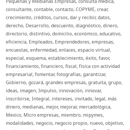
Pequeñas y Medianas Empresas
,
consulta médica
,
consultante
,
contable
,
contacto
,
COPYME
,
crear
,
crecimiento
,
créditos
,
cursos
,
dar y recibir
,
datos
,
derecho
,
Desarrollo
,
descuento
,
diagnóstico
,
dinero
,
directorio
,
distintivo
,
domicilio
,
económico
,
educativo
,
eficiencia
,
Empleados
,
Emprendedores
,
empresas
,
encuestas
,
enfermedad
,
enlaces
,
espacio virtual
,
especial
,
esquema
,
establecimiento
,
éxito
,
favor
,
financiamiento
,
financiero
,
fiscal
,
física con actividad
empresarial
,
fomentar
,
fotografías
,
garantizar
,
Gobierno
,
gozará
,
grandes empresas
,
gratuita
,
grupo
,
ideas
,
imagen
,
Impulso
,
innovación
,
innovar
,
inscribirse
,
Integral
,
intereses
,
invitado
,
legal
,
más
dinero
,
medianas
,
mejor
,
mejorar
,
mercadológica
,
Mexico
,
Micro empresas
,
miembro
,
mipymes
,
modalidades
,
negocio
,
negocio propio
,
nuevo
,
objetivo
,