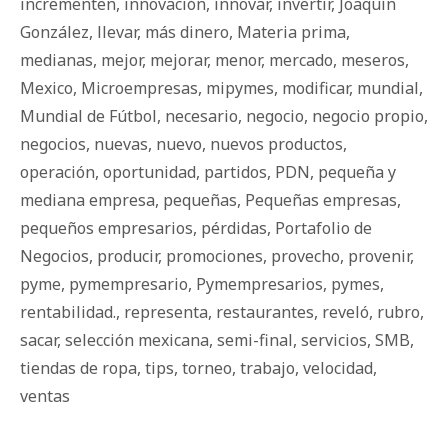
incrementen
,
innovación
,
innovar
,
invertir
,
Joaquín
González
,
llevar
,
más dinero
,
Materia prima
,
medianas
,
mejor
,
mejorar
,
menor
,
mercado
,
meseros
,
Mexico
,
Microempresas
,
mipymes
,
modificar
,
mundial
,
Mundial de Fútbol
,
necesario
,
negocio
,
negocio propio
,
negocios
,
nuevas
,
nuevo
,
nuevos productos
,
operación
,
oportunidad
,
partidos
,
PDN
,
pequeña y
mediana empresa
,
pequeñas
,
Pequeñas empresas
,
pequeños empresarios
,
pérdidas
,
Portafolio de
Negocios
,
producir
,
promociones
,
provecho
,
provenir
,
pyme
,
pymempresario
,
Pymempresarios
,
pymes
,
rentabilidad.
,
representa
,
restaurantes
,
reveló
,
rubro
,
sacar
,
selección mexicana
,
semi-final
,
servicios
,
SMB
,
tiendas de ropa
,
tips
,
torneo
,
trabajo
,
velocidad
,
ventas