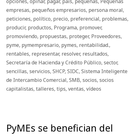
opciones
,
opinar
,
pagar
,
país
,
pequeñas
,
Pequeñas
empresas
,
pequeños empresarios
,
persona moral
,
peticiones
,
político
,
precio
,
preferencial
,
problemas
,
producir
,
productos
,
Programa
,
promover
,
promoviendo
,
propuestas
,
proteger
,
Proveedores
,
pyme
,
pymempresario
,
pymes
,
rentabilidad.
,
rentables
,
representar
,
resolver
,
resultados
,
Secretaría de Hacienda y Crédito Público
,
sector
,
sencillas
,
servicios
,
SHCP
,
SIDC
,
Sistema Inteligente
de Intercambio Comercial
,
SMB
,
socios
,
socios
capitalistas
,
talleres
,
tips
,
ventas
,
vídeos
PyMEs se benefician del