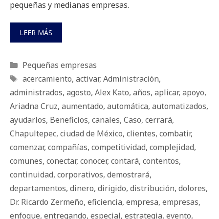
pequeñas y medianas empresas.
LEER MÁS
Categorías
Pequeñas empresas
Etiquetas
acercamiento
,
activar
,
Administración
,
administrados
,
agosto
,
Alex Kato
,
años
,
aplicar
,
apoyo
,
Ariadna Cruz
,
aumentado
,
automática
,
automatizados
,
ayudarlos
,
Beneficios
,
canales
,
Caso
,
cerrará
,
Chapultepec
,
ciudad de México
,
clientes
,
combatir
,
comenzar
,
compañías
,
competitividad
,
complejidad
,
comunes
,
conectar
,
conocer
,
contará
,
contentos
,
continuidad
,
corporativos
,
demostrará
,
departamentos
,
dinero
,
dirigido
,
distribución
,
dolores
,
Dr. Ricardo Zermeño
,
eficiencia
,
empresa
,
empresas
,
enfoque
,
entregando
,
especial
,
estrategia
,
evento
,