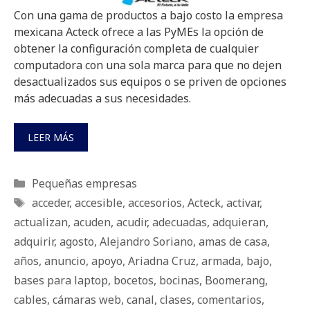
Con una gama de productos a bajo costo la empresa
mexicana Acteck ofrece a las PyMEs la opción de
obtener la configuración completa de cualquier
computadora con una sola marca para que no dejen
desactualizados sus equipos o se priven de opciones
más adecuadas a sus necesidades.
LEER MÁS
Categorías
Pequeñas empresas
Etiquetas
acceder
,
accesible
,
accesorios
,
Acteck
,
activar
,
actualizan
,
acuden
,
acudir
,
adecuadas
,
adquieran
,
adquirir
,
agosto
,
Alejandro Soriano
,
amas de casa
,
años
,
anuncio
,
apoyo
,
Ariadna Cruz
,
armada
,
bajo
,
bases para laptop
,
bocetos
,
bocinas
,
Boomerang
,
cables
,
cámaras web
,
canal
,
clases
,
comentarios
,