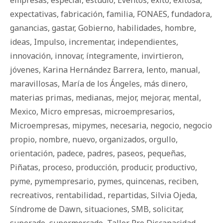
expectativas
,
fabricación
,
familia
,
FONAES
,
fundadora
,
ganancias
,
gastar
,
Gobierno
,
habilidades
,
hombre
,
ideas
,
Impulso
,
incrementar
,
independientes
,
innovación
,
innovar
,
íntegramente
,
invirtieron
,
jóvenes
,
Karina Hernández Barrera
,
lento
,
manual
,
maravillosas
,
María de los Ángeles
,
más dinero
,
materias primas
,
medianas
,
mejor
,
mejorar
,
mental
,
Mexico
,
Micro empresas
,
microempresarios
,
Microempresas
,
mipymes
,
necesaria
,
negocio
,
negocio
propio
,
nombre
,
nuevo
,
organizados
,
orgullo
,
orientación
,
padece
,
padres
,
paseos
,
pequeñas
,
Piñatas
,
proceso
,
producción
,
producir
,
productivo
,
pyme
,
pymempresario
,
pymes
,
quincenas
,
reciben
,
recreativos
,
rentabilidad.
,
repartidas
,
Silvia Ojeda
,
Síndrome de Dawn
,
situaciones
,
SMB
,
solicitar
,
superado
,
supermercado
,
Taller Pro Discapacidad
,