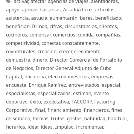
Etiquetas
activar
,
afectar
,
agencias de viajes
,
alentadoras
,
apoyo
,
aprovechar
,
arcas
,
Ariadna Cruz
,
artículos
,
asistencia
,
astucia
,
aumentarán
,
bares
,
beneficiado
,
benefician
,
Brinda
,
cifras
,
circunstancias
,
clientes
,
cocineros
,
comenzar
,
comercios
,
comida
,
compañías
,
competitividad
,
conectar
,
constantemente
,
coyunturales
,
creación
,
crecer
,
crecimiento
,
demuestra
,
dinero
,
Director Comercial de Portafolio
de Negocios
,
Director General Adjunto de Cubo
Capital
,
eficiencia
,
electrodomésticos
,
empresas
,
encuesta
,
Enrique Ramírez
,
entrevistados
,
especial
,
especialistas
,
especializadas
,
estiman
,
evento
deportivo
,
éxito
,
expectativa
,
FACCORP
,
Factoring
Corporativo
,
final
,
financiamiento
,
financieros
,
fines
de semana
,
formas
,
frutos
,
gastos
,
habilidad
,
habitual
,
horarios
,
idear
,
ideas
,
Impulso
,
incrementar
,