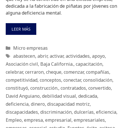
dedicada a la fabricación de piñatas por jóvenes con
alguna deficiencia mental.
LEER MÁS
Categorías
Micro empresas
Etiquetas
abastecen
,
abrir
,
activar
,
actividades
,
apoyo
,
Asociación civil
,
Baja California.
,
capacitación
,
celebrar
,
cerraron
,
cheque
,
comenzar
,
compañías
,
competitividad
,
conceptos
,
conectar
,
consolidación
,
constituyó
,
construcción.
,
contratados
,
convertido
,
David Anguiano
,
debilidad visual
,
dedicada
,
deficiencia
,
dinero
,
discapacidad motriz
,
discapacidades
,
discriminación
,
dulcerías
,
eficiencia
,
Empleo
,
empresa
,
empresarial
,
empresariales
,
empresas
,
especial
,
estudio
,
Eventos
,
éxito
,
exitosa
,