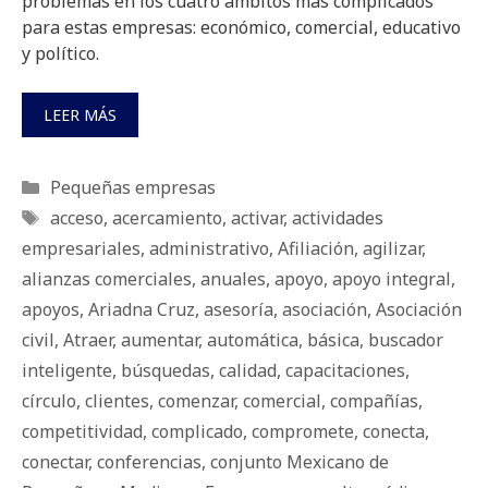
problemas en los cuatro ámbitos más complicados
para estas empresas: económico, comercial, educativo
y político.
LEER MÁS
Categorías
Pequeñas empresas
Etiquetas
acceso
,
acercamiento
,
activar
,
actividades
empresariales
,
administrativo
,
Afiliación
,
agilizar
,
alianzas comerciales
,
anuales
,
apoyo
,
apoyo integral
,
apoyos
,
Ariadna Cruz
,
asesoría
,
asociación
,
Asociación
civil
,
Atraer
,
aumentar
,
automática
,
básica
,
buscador
inteligente
,
búsquedas
,
calidad
,
capacitaciones
,
círculo
,
clientes
,
comenzar
,
comercial
,
compañías
,
competitividad
,
complicado
,
compromete
,
conecta
,
conectar
,
conferencias
,
conjunto Mexicano de