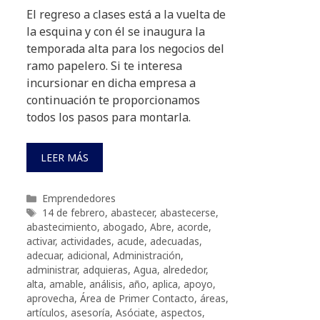
El regreso a clases está a la vuelta de
la esquina y con él se inaugura la
temporada alta para los negocios del
ramo papelero. Si te interesa
incursionar en dicha empresa a
continuación te proporcionamos
todos los pasos para montarla.
LEER MÁS
Categorías
Emprendedores
Etiquetas
14 de febrero
,
abastecer
,
abastecerse
,
abastecimiento
,
abogado
,
Abre
,
acorde
,
activar
,
actividades
,
acude
,
adecuadas
,
adecuar
,
adicional
,
Administración
,
administrar
,
adquieras
,
Agua
,
alrededor
,
alta
,
amable
,
análisis
,
año
,
aplica
,
apoyo
,
aprovecha
,
Área de Primer Contacto
,
áreas
,
artículos
,
asesoría
,
Asóciate
,
aspectos
,