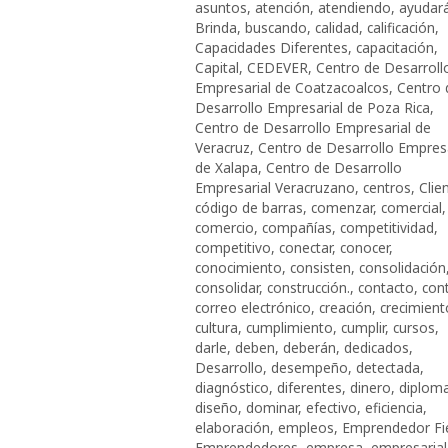
asuntos
,
atención
,
atendiendo
,
ayudar
Brinda
,
buscando
,
calidad
,
calificación
,
Capacidades Diferentes
,
capacitación
,
Capital
,
CEDEVER
,
Centro de Desarroll
Empresarial de Coatzacoalcos
,
Centro 
Desarrollo Empresarial de Poza Rica
,
Centro de Desarrollo Empresarial de
Veracruz
,
Centro de Desarrollo Empresa
de Xalapa
,
Centro de Desarrollo
Empresarial Veracruzano
,
centros
,
Clie
código de barras
,
comenzar
,
comercial
,
comercio
,
compañías
,
competitividad
,
competitivo
,
conectar
,
conocer
,
conocimiento
,
consisten
,
consolidación
consolidar
,
construcción.
,
contacto
,
cont
correo electrónico
,
creación
,
crecimient
cultura
,
cumplimiento
,
cumplir
,
cursos
,
darle
,
deben
,
deberán
,
dedicados
,
Desarrollo
,
desempeño
,
detectada
,
diagnóstico
,
diferentes
,
dinero
,
diplom
diseño
,
dominar
,
efectivo
,
eficiencia
,
elaboración
,
empleos
,
Emprendedor Fi
Emprendedores
,
empresa
,
empresarial