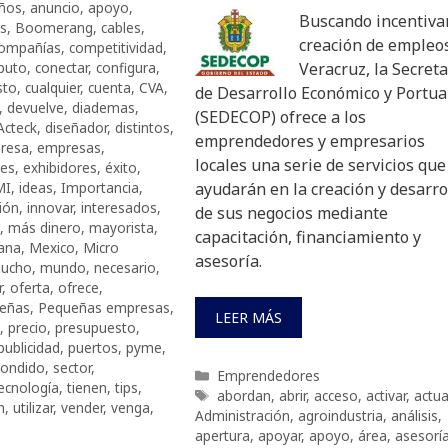
ños
,
anuncio
,
apoyo
,
Buscando incentivar
s
,
Boomerang
,
cables
,
creación de empleo
ompañías
,
competitividad
,
puto
,
conectar
,
configura
,
Veracruz, la Secreta
sto
,
cualquier
,
cuenta
,
CVA
,
de Desarrollo Económico y Portua
,
devuelve
,
diademas
,
(SEDECOP) ofrece a los
Acteck
,
diseñador
,
distintos
,
emprendedores y empresarios
resa
,
empresas
,
locales una serie de servicios que
tes
,
exhibidores
,
éxito
,
MI
,
ideas
,
Importancia
,
ayudarán en la creación y desarro
ión
,
innovar
,
interesados
,
de sus negocios mediante
,
más dinero
,
mayorista
,
capacitación, financiamiento y
ana
,
Mexico
,
Micro
asesoría.
ucho
,
mundo
,
necesario
,
r
,
oferta
,
ofrece
,
eñas
,
Pequeñas empresas
,
LEER MÁS
,
precio
,
presupuesto
,
publicidad
,
puertos
,
pyme
,
pondido
,
sector
,
Categorías
Emprendedores
ecnología
,
tienen
,
tips
,
Etiquetas
abordan
,
abrir
,
acceso
,
activar
,
actua
n
,
utilizar
,
vender
,
venga
,
Administración
,
agroindustria
,
análisis
,
apertura
,
apoyar
,
apoyo
,
área
,
asesorí