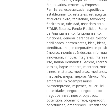
Empresarios
,
empresas
,
Empresas
Familiares
,
especializada
,
específicos
,
establecimiento
,
estatales
,
estratégica
,
etiquetas
,
éxito
,
facilitando
,
favorecer
,
fideicomiso
,
fidelidad
,
financiamiento
,
FIRME
,
fiscales
,
Fondo Fidelidad
,
Fond
de Financiamiento
,
funcionamiento
,
funciones
,
generar
,
gerenciales
,
Gestió
habilidades
,
herramientas
,
ideal
,
ideas
,
identificar
,
imagen corporativa
,
impresi
Impulso
,
incentivar
,
Industria
,
informac
innovación
,
innovar
,
integrales
,
interes
irse
,
Karina Hernández Barrera
,
lideraz
locales
,
lograr
,
manera
,
mantener
,
más
dinero
,
materias
,
medianas
,
medianos
,
mediante
,
mejor
,
mejorar
,
Mexico
,
Mic
empresas
,
microempresarios
,
Microempresas
,
mipymes
,
Mujer Fiel
,
necesidades
,
negocio
,
negocio propio
,
negocios
,
nivel
,
nuevo
,
objetivos
,
obtención
,
obtener
,
ofrece
,
operación
,
oportunidad
,
organismos
,
Organizacio