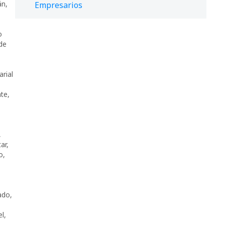
án
,
Empresarios
o
de
rial
nte
,
,
ar
,
o
,
ado
,
el
,
,