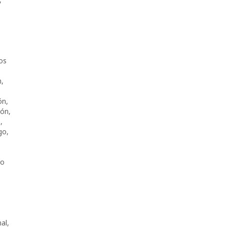
os
n
,
ón
,
ión
,
a
,
go
,
ro
nal
,