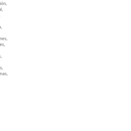
ción
,
l
,
,
,
a
,
nes
,
tes
,
s
,
os
,
mas
,