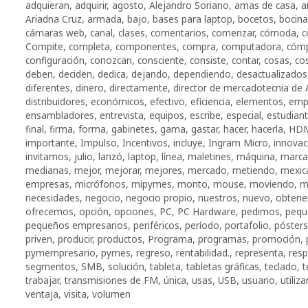
adquieran
,
adquirir
,
agosto
,
Alejandro Soriano
,
amas de casa
,
a
Ariadna Cruz
,
armada
,
bajo
,
bases para laptop
,
bocetos
,
bocina
cámaras web
,
canal
,
clases
,
comentarios
,
comenzar
,
cómoda
,
c
Compite
,
completa
,
componentes
,
compra
,
computadora
,
cóm
configuración
,
conozcan
,
consciente
,
consiste
,
contar
,
cosas
,
co
deben
,
deciden
,
dedica
,
dejando
,
dependiendo
,
desactualizados
diferentes
,
dinero
,
directamente
,
director de mercadotecnia de 
distribuidores
,
económicos
,
efectivo
,
eficiencia
,
elementos
,
emp
ensambladores
,
entrevista
,
equipos
,
escribe
,
especial
,
estudian
final
,
firma
,
forma
,
gabinetes
,
gama
,
gastar
,
hacer
,
hacerla
,
HD
importante
,
Impulso
,
Incentivos
,
incluye
,
Ingram Micro
,
innovac
invitamos
,
julio
,
lanzó
,
laptop
,
línea
,
maletines
,
máquina
,
marca
medianas
,
mejor
,
mejorar
,
mejores
,
mercado
,
metiendo
,
mexic
empresas
,
micrófonos
,
mipymes
,
monto
,
mouse
,
moviendo
,
m
necesidades
,
negocio
,
negocio propio
,
nuestros
,
nuevo
,
obtene
ofrecemos
,
opción
,
opciones
,
PC
,
PC Hardware
,
pedimos
,
pequ
pequeños empresarios
,
periféricos
,
período
,
portafolio
,
pósters
priven
,
producir
,
productos
,
Programa
,
programas
,
promoción
,
pymempresario
,
pymes
,
regreso
,
rentabilidad.
,
representa
,
res
segmentos
,
SMB
,
solución
,
tableta
,
tabletas gráficas
,
teclado
,
t
trabajar
,
transmisiones de FM
,
única
,
usas
,
USB
,
usuario
,
utiliza
ventaja
,
visita
,
volumen