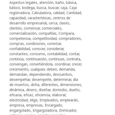
Aspectos legales
,
atención
,
baño
,
básica
,
básico
,
bodega
,
busca
,
buscar
,
caja
,
Caja
registradora
,
Calculadora
,
calidad
,
Cantidad
,
capacidad
,
características
,
centros de
desarrollo empresarial
,
cerca
,
clases
,
clientes
,
comenzar
,
comerciales
,
comercialización
,
compañías
,
Compara
,
competencia
,
competitividad
,
compradores
,
compras
,
condiciones
,
conectar
,
confiabilidad
,
conocer
,
considerar
,
constantes
,
consumo
,
contabilidad
,
contar
,
continúa
,
continuación
,
continuas
,
contrata
,
convengan
,
convirtiéndola
,
coordinar
,
crecer
,
crecimiento
,
cualquier
,
deben
,
demanda
,
demandan
,
dependiendo
,
descuentos
,
desempeñar
,
desempeñe
,
determinar
,
día
de muertos
,
dicha
,
diferentes
,
dimensiones
,
dinámica
,
dinero
,
diseñar
,
domicilio
,
dueño
,
eficacia
,
eficaz
,
eficiencia
,
elaborar
,
electricidad
,
elige
,
Empleados
,
emplearán
,
empresa
,
empresas
,
Encargado
,
engargolado
,
Engargoladora
,
Enmicador
,