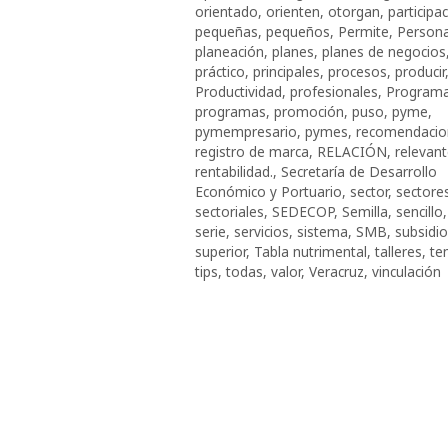
orientado
,
orienten
,
otorgan
,
participa
pequeñas
,
pequeños
,
Permite
,
Persona
planeación
,
planes
,
planes de negocios
práctico
,
principales
,
procesos
,
producir
Productividad
,
profesionales
,
Program
programas
,
promoción
,
puso
,
pyme
,
pymempresario
,
pymes
,
recomendacio
registro de marca
,
RELACIÓN
,
relevan
rentabilidad.
,
Secretaría de Desarrollo
Económico y Portuario
,
sector
,
sectore
sectoriales
,
SEDECOP
,
Semilla
,
sencillo
,
serie
,
servicios
,
sistema
,
SMB
,
subsidi
superior
,
Tabla nutrimental
,
talleres
,
te
tips
,
todas
,
valor
,
Veracruz
,
vinculación