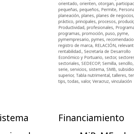
orientado
,
orienten
,
otorgan
,
participa
pequeñas
,
pequeños
,
Permite
,
Persona
planeación
,
planes
,
planes de negocios
práctico
,
principales
,
procesos
,
producir
Productividad
,
profesionales
,
Program
programas
,
promoción
,
puso
,
pyme
,
pymempresario
,
pymes
,
recomendacio
registro de marca
,
RELACIÓN
,
relevan
rentabilidad.
,
Secretaría de Desarrollo
Económico y Portuario
,
sector
,
sectore
sectoriales
,
SEDECOP
,
Semilla
,
sencillo
,
serie
,
servicios
,
sistema
,
SMB
,
subsidi
superior
,
Tabla nutrimental
,
talleres
,
te
tips
,
todas
,
valor
,
Veracruz
,
vinculación
sistema
Financiamiento