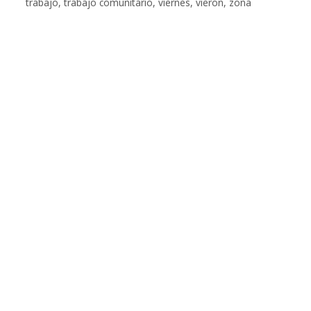
trabajo
,
trabajo comunitario
,
viernes
,
vieron
,
zona