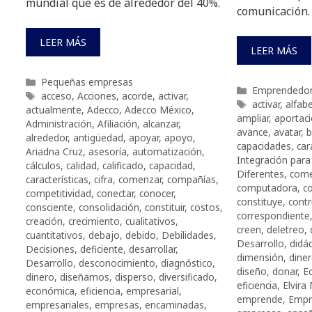
mundial que es de alrededor del 40%.
comunicación.
LEER MÁS
LEER MÁS
Categorías
Pequeñas empresas
Categorías
Emprendedo
Etiquetas
acceso
,
Acciones
,
acorde
,
activar
,
Etiquetas
activar
,
alfab
actualmente
,
Adecco
,
Adecco México
,
ampliar
,
aportac
Administración
,
Afiliación
,
alcanzar
,
avance
,
avatar
,
b
alrededor
,
antigüedad
,
apoyar
,
apoyo
,
capacidades
,
car
Ariadna Cruz
,
asesoría
,
automatización
,
Integración par
cálculos
,
calidad
,
calificado
,
capacidad
,
Diferentes
,
come
características
,
cifra
,
comenzar
,
compañías
,
computadora
,
c
competitividad
,
conectar
,
conocer
,
constituye
,
contr
consciente
,
consolidación
,
constituir
,
costos
,
correspondiente
creación
,
crecimiento
,
cualitativos
,
creen
,
deletreo
,
cuantitativos
,
debajo
,
debido
,
Debilidades
,
Desarrollo
,
didác
Decisiones
,
deficiente
,
desarrollar
,
dimensión
,
dine
Desarrollo
,
desconocimiento
,
diagnóstico
,
diseño
,
donar
,
E
dinero
,
diseñamos
,
disperso
,
diversificado
,
eficiencia
,
Elvir
económica
,
eficiencia
,
empresarial
,
emprende
,
Empr
empresariales
,
empresas
,
encaminadas
,