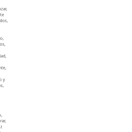
zar
,
te
ídos
,
ro
,
dos
,
idad
,
nte
,
o y
as
,
s
,
rar
,
ez