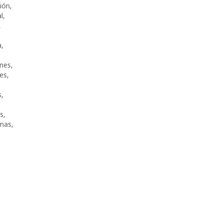
ción
,
l
,
,
,
a
,
nes
,
tes
,
s
,
os
,
mas
,