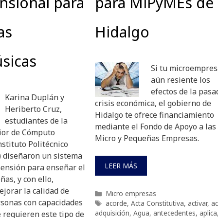
nsional para
para MiPyMEs de
as
Hidalgo
sicas
Si tu microempres
aún resiente los
efectos de la pasa
Karina Duplán y
crisis económica, el gobierno de
Heriberto Cruz,
Hidalgo te ofrece financiamiento
estudiantes de la
mediante el Fondo de Apoyo a las
ior de Cómputo
Micro y Pequeñas Empresas.
stituto Politécnico
) diseñaron un sistema
LEER MÁS
mensión para enseñar el
ñas, y con ello,
ejorar la calidad de
Categorías
Micro empresas
ersonas con capacidades
Etiquetas
acorde
,
Acta Constitutiva
,
activar
,
ac
adquisición
,
Agua
,
antecedentes
,
aplica
 requieren este tipo de