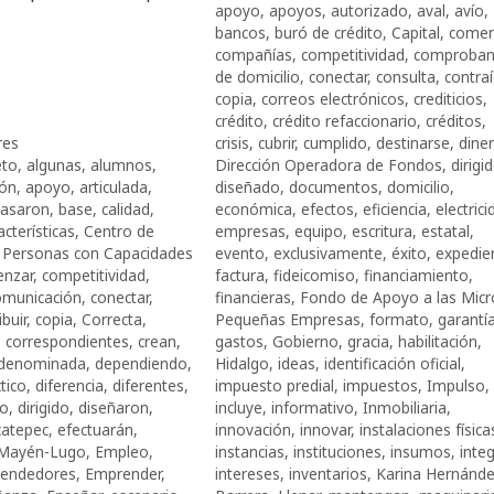
apoyo
,
apoyos
,
autorizado
,
aval
,
avío
,
bancos
,
buró de crédito
,
Capital
,
comen
compañías
,
competitividad
,
comproban
de domicilio
,
conectar
,
consulta
,
contra
copia
,
correos electrónicos
,
crediticios
,
crédito
,
crédito refaccionario
,
créditos
,
res
crisis
,
cubrir
,
cumplido
,
destinarse
,
dine
eto
,
algunas
,
alumnos
,
Dirección Operadora de Fondos
,
dirigi
ión
,
apoyo
,
articulada
,
diseñado
,
documentos
,
domicilio
,
asaron
,
base
,
calidad
,
económica
,
efectos
,
eficiencia
,
electric
acterísticas
,
Centro de
empresas
,
equipo
,
escritura
,
estatal
,
a Personas con Capacidades
evento
,
exclusivamente
,
éxito
,
expedie
nzar
,
competitividad
,
factura
,
fideicomiso
,
financiamiento
,
omunicación
,
conectar
,
financieras
,
Fondo de Apoyo a las Micr
ibuir
,
copia
,
Correcta
,
Pequeñas Empresas
,
formato
,
garantí
,
correspondientes
,
crean
,
gastos
,
Gobierno
,
gracia
,
habilitación
,
denominada
,
dependiendo
,
Hidalgo
,
ideas
,
identificación oficial
,
tico
,
diferencia
,
diferentes
,
impuesto predial
,
impuestos
,
Impulso
,
ro
,
dirigido
,
diseñaron
,
incluye
,
informativo
,
Inmobiliaria
,
catepec
,
efectuarán
,
innovación
,
innovar
,
instalaciones física
a Mayén-Lugo
,
Empleo
,
instancias
,
instituciones
,
insumos
,
integ
endedores
,
Emprender
,
intereses
,
inventarios
,
Karina Hernánd