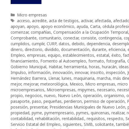
Categorías
Micro empresas
Etiquetas
acceso
,
acredite
,
acta de testigos
,
activar
,
afectada
,
afectad
apoyan
,
apoyo
,
apoyo económico
,
ayuda
,
Carta
,
cédula profesi
comenzar
,
compañías
,
Compensación a la Ocupación Temporal
Comprobante
,
comunitario
,
conectar
,
consiste
,
contingencia
,
co
cumplidos
,
cumplir
,
CURP
,
datos
,
debido
,
dependencia
,
desempl
dinero
,
directorio
,
dividido
,
documentación
,
durante
,
eficiencia
,
Empleo
,
empresas
,
equipo
,
establecimientos
,
estatal
,
éxito
,
fac
financiamiento
,
Fomento al Autoempleo
,
formato
,
fotografía
,
Gobierno Municipal
,
Habitar
,
herramienta
,
horas
,
huracán
,
ideas
Impulso
,
información
,
innovación
,
innovar
,
inscrito
,
inspección
,
J
Hernández Barrera
,
Llenar
,
lunes
,
maquinaria
,
marcha
,
más din
mejor
,
mejorar
,
meteorológica
,
Mexico
,
Micro empresas
,
micro
microempresarios
,
Microempresas
,
mipymes
,
necesario
,
necesi
propio
,
negocios
,
nuevo
,
Nuevo León
,
operación
,
organismo
,
o
pasaporte
,
paso
,
pequeñas
,
perdieron
,
permiso de operación
,
posesión
,
presentar
,
Presidencias Municipales de Nuevo León
,
propiedad
,
pyme
,
pymempresario
,
pymes
,
quincenas
,
realizar
,
r
contabilidad
,
rehabilitación
,
rentabilidad.
,
requisitos
,
respecto
,
S
Servicio Estatal del Empleo
,
siguientes
,
SMB
,
solicitante
,
tambi