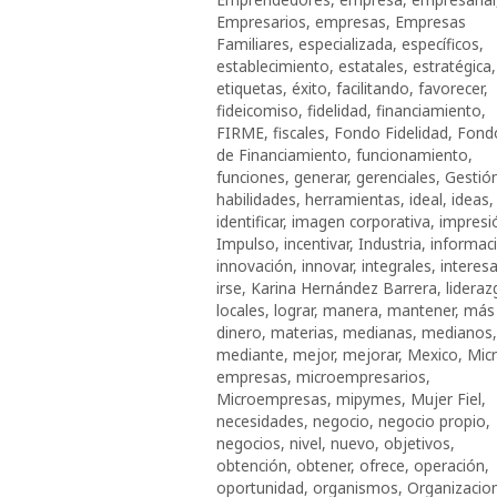
Empresarios
,
empresas
,
Empresas
Familiares
,
especializada
,
específicos
,
establecimiento
,
estatales
,
estratégica
,
etiquetas
,
éxito
,
facilitando
,
favorecer
,
fideicomiso
,
fidelidad
,
financiamiento
,
FIRME
,
fiscales
,
Fondo Fidelidad
,
Fond
de Financiamiento
,
funcionamiento
,
funciones
,
generar
,
gerenciales
,
Gestió
habilidades
,
herramientas
,
ideal
,
ideas
,
identificar
,
imagen corporativa
,
impresi
Impulso
,
incentivar
,
Industria
,
informac
innovación
,
innovar
,
integrales
,
interes
irse
,
Karina Hernández Barrera
,
lideraz
locales
,
lograr
,
manera
,
mantener
,
más
dinero
,
materias
,
medianas
,
medianos
,
mediante
,
mejor
,
mejorar
,
Mexico
,
Mic
empresas
,
microempresarios
,
Microempresas
,
mipymes
,
Mujer Fiel
,
necesidades
,
negocio
,
negocio propio
,
negocios
,
nivel
,
nuevo
,
objetivos
,
obtención
,
obtener
,
ofrece
,
operación
,
oportunidad
,
organismos
,
Organizacio