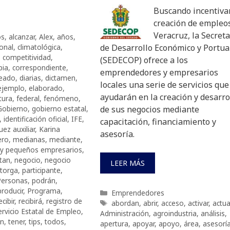
Buscando incentivar
creación de empleo
Veracruz, la Secreta
os
,
alcanzar
,
Alex
,
años
,
onal
,
climatológica
,
de Desarrollo Económico y Portua
,
competitividad
,
(SEDECOP) ofrece a los
pia
,
correspondiente
,
emprendedores y empresarios
eado
,
diarias
,
dictamen
,
locales una serie de servicios que
ejemplo
,
elaborado
,
ayudarán en la creación y desarro
tura
,
federal
,
fenómeno
,
Gobierno
,
gobierno estatal
,
de sus negocios mediante
,
identificación oficial
,
IFE
,
capacitación, financiamiento y
uez auxiliar
,
Karina
asesoría.
ero
,
medianas
,
mediante
,
 y pequeños empresarios
,
tan
,
negocio
,
negocio
LEER MÁS
torga
,
participante
,
Personas
,
podrán
,
producir
,
Programa
,
Categorías
Emprendedores
ecibir
,
recibirá
,
registro de
Etiquetas
abordan
,
abrir
,
acceso
,
activar
,
actua
ervicio Estatal de Empleo
,
Administración
,
agroindustria
,
análisis
,
én
,
tener
,
tips
,
todos
,
apertura
,
apoyar
,
apoyo
,
área
,
asesorí