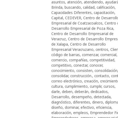
asuntos
,
atención
,
atendiendo
,
ayudar
Brinda
,
buscando
,
calidad
,
calificación
,
Capacidades Diferentes
,
capacitación
,
Capital
,
CEDEVER
,
Centro de Desarroll
Empresarial de Coatzacoalcos
,
Centro 
Desarrollo Empresarial de Poza Rica
,
Centro de Desarrollo Empresarial de
Veracruz
,
Centro de Desarrollo Empresa
de Xalapa
,
Centro de Desarrollo
Empresarial Veracruzano
,
centros
,
Clie
código de barras
,
comenzar
,
comercial
,
comercio
,
compañías
,
competitividad
,
competitivo
,
conectar
,
conocer
,
conocimiento
,
consisten
,
consolidación
consolidar
,
construcción.
,
contacto
,
cont
correo electrónico
,
creación
,
crecimient
cultura
,
cumplimiento
,
cumplir
,
cursos
,
darle
,
deben
,
deberán
,
dedicados
,
Desarrollo
,
desempeño
,
detectada
,
diagnóstico
,
diferentes
,
dinero
,
diplom
diseño
,
dominar
,
efectivo
,
eficiencia
,
elaboración
,
empleos
,
Emprendedor Fi
Emprendedores
,
empresa
,
empresarial