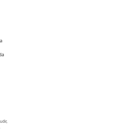
a
da
udir
,
,