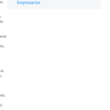
án
,
Empresarios
o
de
rial
nte
,
,
ar
,
o
,
ado
,
el
,
,