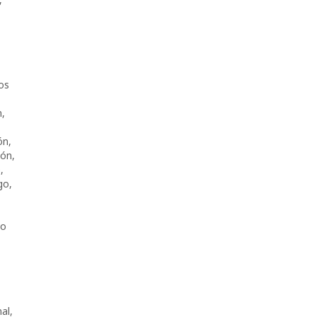
os
n
,
ón
,
ión
,
a
,
go
,
ro
nal
,