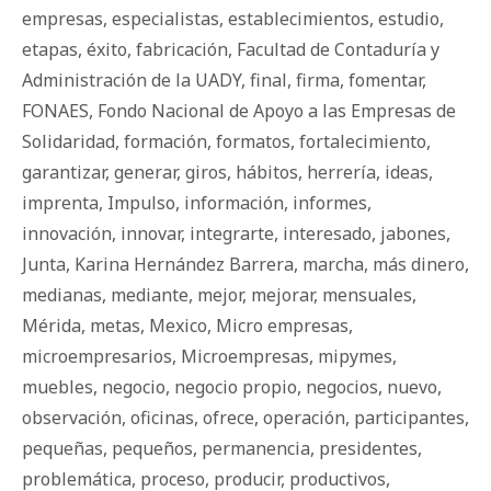
empresas
,
especialistas
,
establecimientos
,
estudio
,
etapas
,
éxito
,
fabricación
,
Facultad de Contaduría y
Administración de la UADY
,
final
,
firma
,
fomentar
,
FONAES
,
Fondo Nacional de Apoyo a las Empresas de
Solidaridad
,
formación
,
formatos
,
fortalecimiento
,
garantizar
,
generar
,
giros
,
há­bi­tos
,
herrería
,
ideas
,
imprenta
,
Impulso
,
información
,
informes
,
innovación
,
innovar
,
integrarte
,
interesado
,
jabones
,
Junta
,
Karina Hernández Barrera
,
marcha
,
más dinero
,
medianas
,
mediante
,
mejor
,
mejorar
,
mensuales
,
Mérida
,
metas
,
Mexico
,
Micro empresas
,
microempresarios
,
Microempresas
,
mipymes
,
muebles
,
negocio
,
negocio propio
,
negocios
,
nuevo
,
observación
,
oficinas
,
ofrece
,
operación
,
participantes
,
pequeñas
,
pequeños
,
permanencia
,
presidentes
,
problemática
,
proceso
,
producir
,
productivos
,