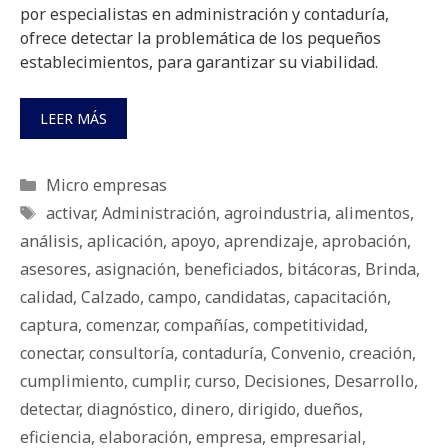
por especialistas en administración y contaduría,
ofrece detectar la problemática de los pequeños
establecimientos, para garantizar su viabilidad.
LEER MÁS
Categorías
Micro empresas
Etiquetas
activar
,
Administración
,
agroindustria
,
alimentos
,
análisis
,
aplicación
,
apoyo
,
aprendizaje
,
aprobación
,
asesores
,
asignación
,
beneficiados
,
bitácoras
,
Brinda
,
calidad
,
Calzado
,
campo
,
candidatas
,
capacitación
,
captura
,
comenzar
,
compañías
,
competitividad
,
conectar
,
consultoría
,
contaduría
,
Convenio
,
creación
,
cumplimiento
,
cumplir
,
curso
,
Decisiones
,
Desarrollo
,
detectar
,
diagnóstico
,
dinero
,
dirigido
,
dueños
,
eficiencia
,
elaboración
,
empresa
,
empresarial
,