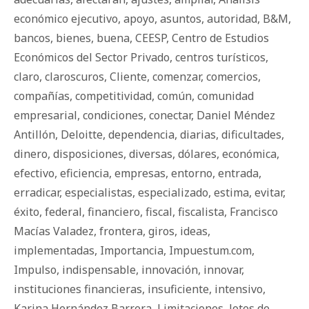
económico ejecutivo
,
apoyo
,
asuntos
,
autoridad
,
B&M
,
bancos
,
bienes
,
buena
,
CEESP
,
Centro de Estudios
Económicos del Sector Privado
,
centros turísticos
,
claro
,
claroscuros
,
Cliente
,
comenzar
,
comercios
,
compañías
,
competitividad
,
común
,
comunidad
empresarial
,
condiciones
,
conectar
,
Daniel Méndez
Antillón
,
Deloitte
,
dependencia
,
diarias
,
dificultades
,
dinero
,
disposiciones
,
diversas
,
dólares
,
económica
,
efectivo
,
eficiencia
,
empresas
,
entorno
,
entrada
,
erradicar
,
especialistas
,
especializado
,
estima
,
evitar
,
éxito
,
federal
,
financiero
,
fiscal
,
fiscalista
,
Francisco
Macías Valadez
,
frontera
,
giros
,
ideas
,
implementadas
,
Importancia
,
Impuestum.com
,
Impulso
,
indispensable
,
innovación
,
innovar
,
instituciones financieras
,
insuficiente
,
intensivo
,
Karina Hernández Barrera
,
Limitaciones
,
lotes de