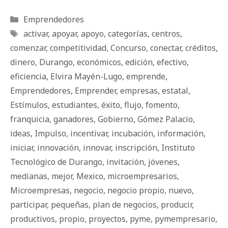
Categorías
Emprendedores
Etiquetas
activar
,
apoyar
,
apoyo
,
categorías
,
centros
,
comenzar
,
competitividad
,
Concurso
,
conectar
,
créditos
,
dinero
,
Durango
,
económicos
,
edición
,
efectivo
,
eficiencia
,
Elvira Mayén-Lugo
,
emprende
,
Emprendedores
,
Emprender
,
empresas
,
estatal
,
Estímulos
,
estudiantes
,
éxito
,
flujo
,
fomento
,
franquicia
,
ganadores
,
Gobierno
,
Gómez Palacio
,
ideas
,
Impulso
,
incentivar
,
incubación
,
información
,
iniciar
,
innovación
,
innovar
,
inscripción
,
Instituto
Tecnológico de Durango
,
invitación
,
jóvenes
,
medianas
,
mejor
,
Mexico
,
microempresarios
,
Microempresas
,
negocio
,
negocio propio
,
nuevo
,
participar
,
pequeñas
,
plan de negocios
,
producir
,
productivos
,
propio
,
proyectos
,
pyme
,
pymempresario
,