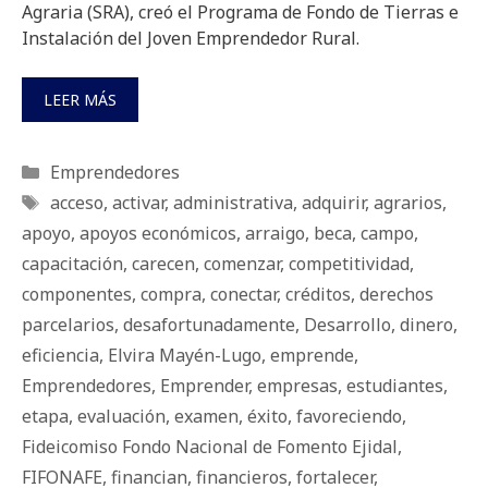
Agraria (SRA), creó el Programa de Fondo de Tierras e
Instalación del Joven Emprendedor Rural.
LEER MÁS
Categorías
Emprendedores
Etiquetas
acceso
,
activar
,
administrativa
,
adquirir
,
agrarios
,
apoyo
,
apoyos económicos
,
arraigo
,
beca
,
campo
,
capacitación
,
carecen
,
comenzar
,
competitividad
,
componentes
,
compra
,
conectar
,
créditos
,
derechos
parcelarios
,
desafortunadamente
,
Desarrollo
,
dinero
,
eficiencia
,
Elvira Mayén-Lugo
,
emprende
,
Emprendedores
,
Emprender
,
empresas
,
estudiantes
,
etapa
,
evaluación
,
examen
,
éxito
,
favoreciendo
,
Fideicomiso Fondo Nacional de Fomento Ejidal
,
FIFONAFE
,
financian
,
financieros
,
fortalecer
,