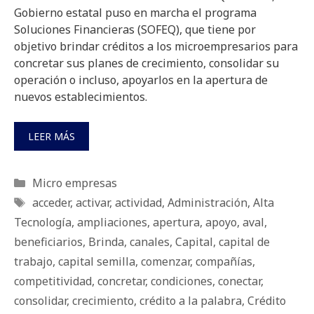
Gobierno estatal puso en marcha el programa
Soluciones Financieras (SOFEQ), que tiene por
objetivo brindar créditos a los microempresarios para
concretar sus planes de crecimiento, consolidar su
operación o incluso, apoyarlos en la apertura de
nuevos establecimientos.
LEER MÁS
Categorías
Micro empresas
Etiquetas
acceder
,
activar
,
actividad
,
Administración
,
Alta
Tecnología
,
ampliaciones
,
apertura
,
apoyo
,
aval
,
beneficiarios
,
Brinda
,
canales
,
Capital
,
capital de
trabajo
,
capital semilla
,
comenzar
,
compañías
,
competitividad
,
concretar
,
condiciones
,
conectar
,
consolidar
,
crecimiento
,
crédito a la palabra
,
Crédito