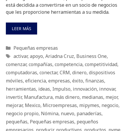
está decidida a convertirse en un socio de negocios
que les proporcione herramientas a su medida.
LEER MÁS
Categorías
Pequeñas empresas
Etiquetas
activar
,
apoyo
,
Ariadna Cruz
,
Business One
,
comenzar
,
compañías
,
competencia
,
competitividad
,
computadoras
,
conectar
,
CRM
,
dinero
,
dispositivos
móviles
,
eficiencia
,
empresas
,
éxito
,
finanzas
,
herramientas
,
ideas
,
Impulso
,
innovación
,
innovar
,
invertir
,
Manufactura
,
más dinero
,
medianas
,
mejor
,
mejorar
,
Mexico
,
Microempresas
,
mipymes
,
negocio
,
negocio propio
,
Nómina
,
nuevo
,
panaderías
,
pequeñas
,
Pequeñas empresas
,
pequeños
empresarios
,
producir
,
productivos
,
productos
,
pyme
,