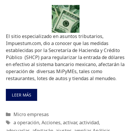
El sitio especializado en asuntos tributarios,
Impuestum.com, dio a conocer que las medidas
establecidas por la Secretaría de Hacienda y Crédito
Público (SHCP) para regularizar la entrada de dólares
en efectivo al sistema bancario mexicano, afectarán la
operación de diversas MiPyMEs, tales como
restaurantes, lotes de autos y tiendas al menudeo.
LEER MÁS
Categorías
Micro empresas
Etiquetas
a operación
,
Acciones
,
activar
,
actividad
,
adecuarlas
,
afectarán
,
ajustes
,
ampliar
,
Análisis