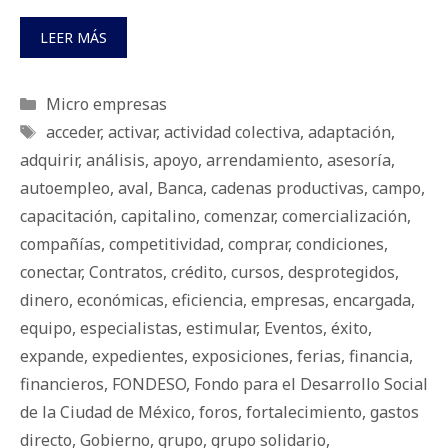
LEER MÁS
Categorías
Micro empresas
Etiquetas
acceder
,
activar
,
actividad colectiva
,
adaptación
,
adquirir
,
análisis
,
apoyo
,
arrendamiento
,
asesoría
,
autoempleo
,
aval
,
Banca
,
cadenas productivas
,
campo
,
capacitación
,
capitalino
,
comenzar
,
comercialización
,
compañías
,
competitividad
,
comprar
,
condiciones
,
conectar
,
Contratos
,
crédito
,
cursos
,
desprotegidos
,
dinero
,
económicas
,
eficiencia
,
empresas
,
encargada
,
equipo
,
especialistas
,
estimular
,
Eventos
,
éxito
,
expande
,
expedientes
,
exposiciones
,
ferias
,
financia
,
financieros
,
FONDESO
,
Fondo para el Desarrollo Social
de la Ciudad de México
,
foros
,
fortalecimiento
,
gastos
directo
,
Gobierno
,
grupo
,
grupo solidario
,