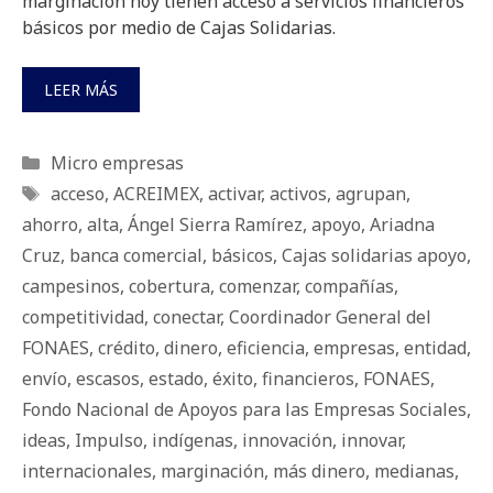
marginación hoy tienen acceso a servicios financieros
básicos por medio de Cajas Solidarias.
LEER MÁS
Categorías
Micro empresas
Etiquetas
acceso
,
ACREIMEX
,
activar
,
activos
,
agrupan
,
ahorro
,
alta
,
Ángel Sierra Ramírez
,
apoyo
,
Ariadna
Cruz
,
banca comercial
,
básicos
,
Cajas solidarias apoyo
,
campesinos
,
cobertura
,
comenzar
,
compañías
,
competitividad
,
conectar
,
Coordinador General del
FONAES
,
crédito
,
dinero
,
eficiencia
,
empresas
,
entidad
,
envío
,
escasos
,
estado
,
éxito
,
financieros
,
FONAES
,
Fondo Nacional de Apoyos para las Empresas Sociales
,
ideas
,
Impulso
,
indígenas
,
innovación
,
innovar
,
internacionales
,
marginación
,
más dinero
,
medianas
,