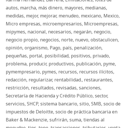
autos
,
marcha
,
más dinero
,
mayores
,
medianas
,
medidas
,
mejor
,
mejorar
,
menudeo
,
mexicano
,
Mexico
,
Micro empresas
,
microempresarios
,
Microempresas
,
mipymes
,
nacional
,
necesarios
,
negarán
,
negocio
,
negocio propio
,
negocios
,
norte
,
nuevo
,
obstaculicen
,
opinión
,
organismo
,
Pago
,
país
,
penalización
,
pequeñas
,
portal
,
posibilidad
,
positivos
,
privado
,
problema
,
producir
,
productivos
,
publicación
,
pyme
,
pymempresario
,
pymes
,
recursos
,
recursos ilícitos
,
redacción
,
regularizar
,
rentabilidad.
,
restaurantes
,
restricción
,
resultados
,
revisadas
,
sanciones
,
Secretaría de Hacienda y Crédito Público
,
sector
,
servicios
,
SHCP
,
sistema bancario
,
sitio
,
SMB
,
socio de
impuestos de Deloitte
,
socio de práctica bancaria en
Baker & Mackenzie
,
sufrirán
,
suma
,
tiendas al
menudeo
,
tips
,
tope
,
transacciones
,
tributarios
,
venta
,